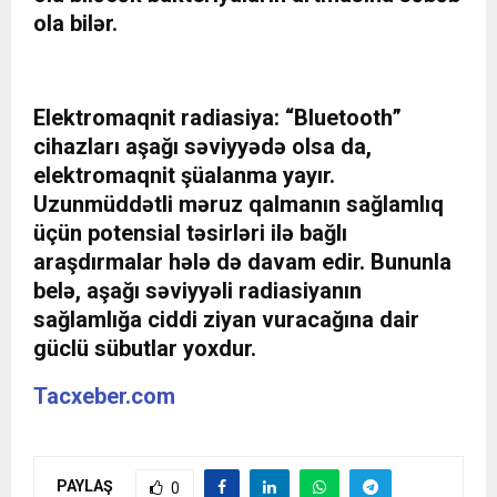
ola bilər.
Elektromaqnit radiasiya: “Bluetooth”
cihazları aşağı səviyyədə olsa da,
elektromaqnit şüalanma yayır.
Uzunmüddətli məruz qalmanın sağlamlıq
üçün potensial təsirləri ilə bağlı
araşdırmalar hələ də davam edir. Bununla
belə, aşağı səviyyəli radiasiyanın
sağlamlığa ciddi ziyan vuracağına dair
güclü sübutlar yoxdur.
Tacxeber.com
PAYLAŞ
0