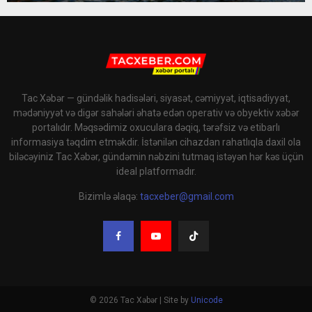
Tac Xəbər — gündəlik hadisələri, siyasət, cəmiyyət, iqtisadiyyat,
mədəniyyət və digər sahələri əhatə edən operativ və obyektiv xəbər
portalıdır. Məqsədimiz oxuculara dəqiq, tərəfsiz və etibarlı
informasiya təqdim etməkdir. İstənilən cihazdan rahatlıqla daxil ola
biləcəyiniz Tac Xəbər, gündəmin nəbzini tutmaq istəyən hər kəs üçün
ideal platformadır.
Bizimlə əlaqə:
tacxeber@gmail.com
© 2026 Tac Xəbər | Site by
Unicode