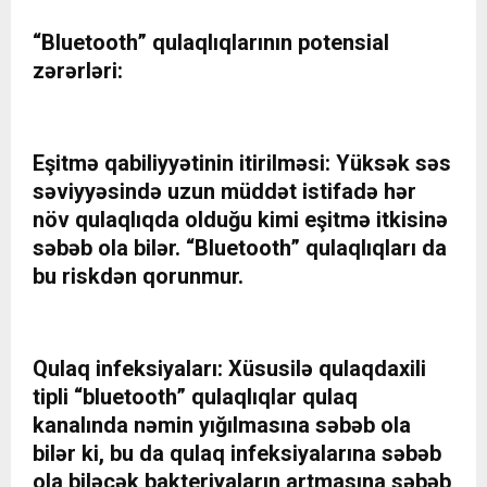
“Bluetooth” qulaqlıqlarının potensial
zərərləri:
Eşitmə qabiliyyətinin itirilməsi: Yüksək səs
səviyyəsində uzun müddət istifadə hər
növ qulaqlıqda olduğu kimi eşitmə itkisinə
səbəb ola bilər. “Bluetooth” qulaqlıqları da
bu riskdən qorunmur.
Qulaq infeksiyaları: Xüsusilə qulaqdaxili
tipli “bluetooth” qulaqlıqlar qulaq
kanalında nəmin yığılmasına səbəb ola
bilər ki, bu da qulaq infeksiyalarına səbəb
ola biləcək bakteriyaların artmasına səbəb