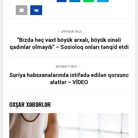
ƏVVƏLKI YAZI
“Bizdə heç vaxt böyük arxalı, böyük sinəli
qadınlar olmayıb” – Sosioloq onları tənqid etdi
NÖVBƏTI YAZI
Suriya həbsxanalarında istifadə edilən qorxunc
alətlər – VİDEO
OXŞAR XƏBƏRLƏR