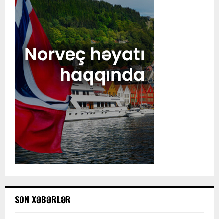
SON XƏBƏRLƏR