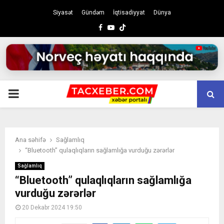
Siyasət
Gündəm
İqtisadiyyat
Dünya
Facebook
Youtube
PRIMARY
MENU
Ana səhifə
Sağlamlıq
“Bluetooth” qulaqlıqların sağlamlığa vurduğu zərərlər
Sağlamlıq
“Bluetooth” qulaqlıqların sağlamlığa
vurduğu zərərlər
20 Dekabr 2024 19:50