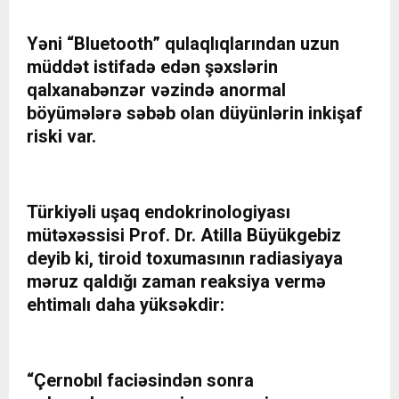
Yəni “Bluetooth” qulaqlıqlarından uzun
müddət istifadə edən şəxslərin
qalxanabənzər vəzində anormal
böyümələrə səbəb olan düyünlərin inkişaf
riski var.
Türkiyəli uşaq endokrinologiyası
mütəxəssisi Prof. Dr. Atilla Büyükgebiz
deyib ki, tiroid toxumasının radiasiyaya
məruz qaldığı zaman reaksiya vermə
ehtimalı daha yüksəkdir:
“Çernobıl faciəsindən sonra