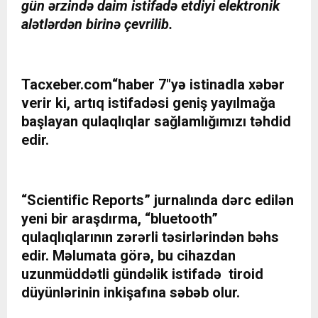
gün ərzində daim istifadə etdiyi elektronik
alətlərdən birinə çevrilib.
Tacxeber.com
“haber 7″yə istinadla xəbər
verir ki, artıq istifadəsi geniş yayılmağa
başlayan qulaqlıqlar sağlamlığımızı təhdid
edir.
“Scientific Reports” jurnalında dərc edilən
yeni bir araşdırma, “bluetooth”
qulaqlıqlarının zərərli təsirlərindən bəhs
edir. Məlumata görə, bu cihazdan
uzunmüddətli gündəlik istifadə tiroid
düyünlərinin inkişafına səbəb olur.