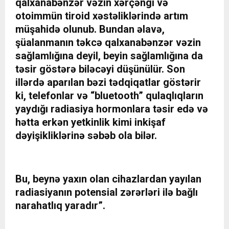
qalxanabənzər vəzin xərçəngi və
otoimmün tiroid xəstəliklərində artım
müşahidə olunub. Bundan əlavə,
şüalanmanın təkcə qalxanabənzər vəzin
sağlamlığına deyil, beyin sağlamlığına da
təsir göstərə biləcəyi düşünülür. Son
illərdə aparılan bəzi tədqiqatlar göstərir
ki, telefonlar və “bluetooth” qulaqlıqların
yaydığı radiasiya hormonlara təsir edə və
hətta erkən yetkinlik kimi inkişaf
dəyişikliklərinə səbəb ola bilər.
Bu, beynə yaxın olan cihazlardan yayılan
radiasiyanın potensial zərərləri ilə bağlı
narahatlıq yaradır”.