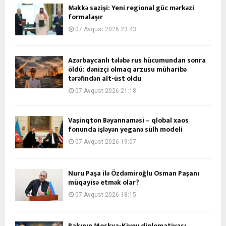
Məkkə sazişi: Yeni regional güc mərkəzi
formalaşır
07 Avqust 2026 23:43
Azərbaycanlı tələbə rus hücumundan sonra
öldü: dənizçi olmaq arzusu müharibə
tərəfindən alt-üst oldu
07 Avqust 2026 21:18
Vaşinqton Bəyannaməsi – qlobal xaos
fonunda işləyən yeganə sülh modeli
07 Avqust 2026 19:07
Nuru Paşa ilə Özdəmiroğlu Osman Paşanı
müqayisə etmək olar?
07 Avqust 2026 18:15
Bakının Moskva-Kiyev diplomatiyası