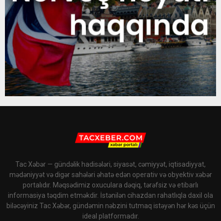
Tac Xəbər — gündəlik hadisələri, siyasət, cəmiyyət, iqtisadiyyat,
mədəniyyət və digər sahələri əhatə edən operativ və obyektiv xəbər
portalıdır. Məqsədimiz oxuculara dəqiq, tərəfsiz və etibarlı
informasiya təqdim etməkdir. İstənilən cihazdan rahatlıqla daxil ola
biləcəyiniz Tac Xəbər, gündəmin nəbzini tutmaq istəyən hər kəs üçün
ideal platformadır.