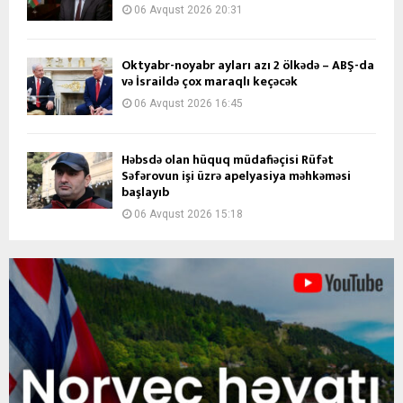
06 Avqust 2026 20:31
Oktyabr-noyabr ayları azı 2 ölkədə – ABŞ-da
və İsraildə çox maraqlı keçəcək
06 Avqust 2026 16:45
Həbsdə olan hüquq müdafiəçisi Rüfət
Səfərovun işi üzrə apelyasiya məhkəməsi
başlayıb
06 Avqust 2026 15:18