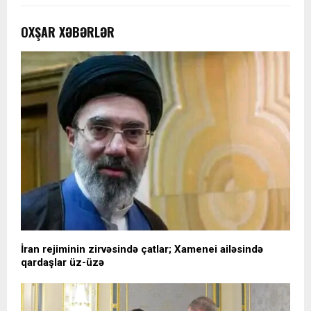
OXŞAR XƏBƏRLƏR
İran rejiminin zirvəsində çatlar; Xamenei ailəsində
qardaşlar üz-üzə