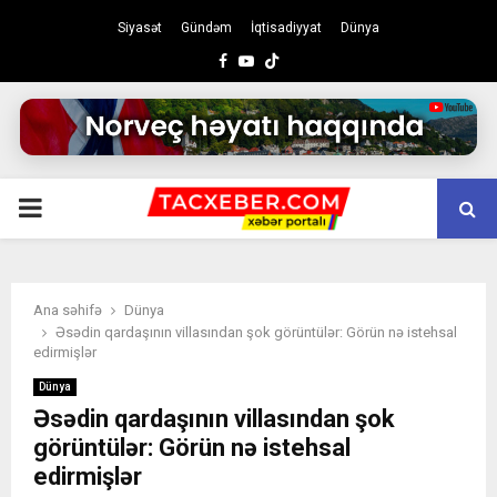
Siyasət
Gündəm
İqtisadiyyat
Dünya
Facebook
Youtube
PRIMARY
MENU
Ana səhifə
Dünya
Əsədin qardaşının villasından şok görüntülər: Görün nə istehsal
edirmişlər
Dünya
Əsədin qardaşının villasından şok
görüntülər: Görün nə istehsal
edirmişlər