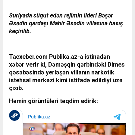
Suriyada süqut edən rejimin lideri Bəşər
Əsədin qardaşı Mahir Əsədin villasına baxış
keçirilib.
Tacxeber.com Publika.az-a istinadən
xəbər verir ki, Dəməşqin qərbindəki Dimes
qəsəbəsində yerləşən villanın narkotik
istehsal mərkəzi kimi istifadə edildiyi üzə
çıxıb.
Həmin görüntüləri təqdim edirik: