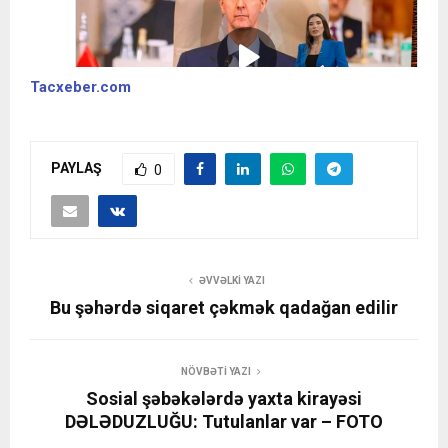
Tacxeber.com
PAYLAŞ
0
ƏVVƏLKI YAZI
Bu şəhərdə siqaret çəkmək qadağan edilir
NÖVBƏTI YAZI
Sosial şəbəkələrdə yaxta kirayəsi
DƏLƏDUZLUĞU: Tutulanlar var – FOTO