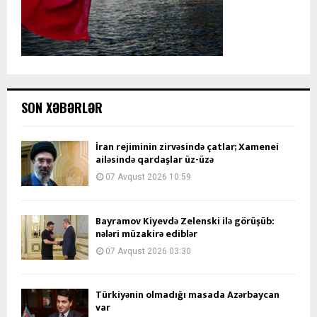
SON XƏBƏRLƏR
İran rejiminin zirvəsində çatlar; Xamenei
ailəsində qardaşlar üz-üzə
07 Avqust 2026 10:59
Bayramov Kiyevdə Zelenski ilə görüşüb:
nələri müzakirə ediblər
07 Avqust 2026 03:30
Türkiyənin olmadığı masada Azərbaycan
var