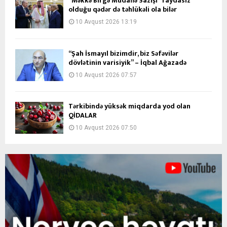
“Məkkə Birgə Müdafiə Sazişi” faydasız
olduğu qədər də təhlükəli ola bilər
10 Avqust 2026 13:19
“Şah İsmayıl bizimdir, biz Səfəvilər
dövlətinin varisiyik” – İqbal Ağazadə
10 Avqust 2026 07:57
Tərkibində yüksək miqdarda yod olan
QİDALAR
10 Avqust 2026 07:50