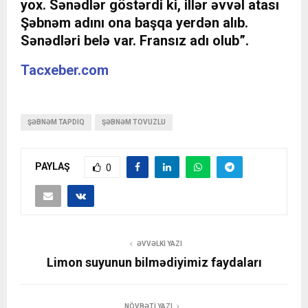
yox. Sənədlər göstərdi ki, illər əvvəl atası
Şəbnəm adını ona başqa yerdən alıb.
Sənədləri belə var. Fransız adı olub”.
Tacxeber.com
ŞƏBNƏM TAPDIQ
ŞƏBNƏM TOVUZLU
PAYLAŞ
0
ƏVVƏLKI YAZI
Limon suyunun bilmədiyimiz faydaları
NÖVBƏTI YAZI