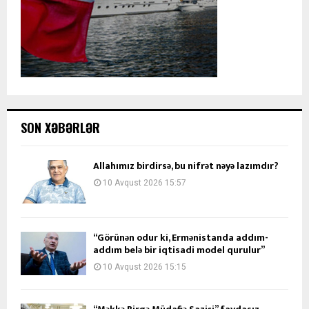
SON XƏBƏRLƏR
Allahımız birdirsə, bu nifrət nəyə lazımdır?
10 Avqust 2026 15:57
“Görünən odur ki, Ermənistanda addım-
addım belə bir iqtisadi model qurulur”
10 Avqust 2026 15:15