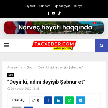
Siyasət
Gündəm
İqtisadiyyat
Dünya
Facebook
Youtube
PRIMARY
MENU
Ana səhifə
Şou
“Deyir ki, adını dəyişib Şəbnur et”
Şou
“Deyir ki, adını dəyişib Şəbnur et”
26 Noyabr 2022 11:38
PAYLAŞ
0