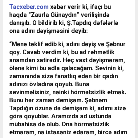
Tacxeber.com
xəbər verir ki, ifaçı bu
haqda “Zaurla Günaydın” verilişində
danışıb. O bildirib ki, Ş.Tapdıq dəfələrlə
ona adını dəyişməsini deyib:
“Mənə təklif edib ki, adını dəyiş və Şəbnur
qoy. Cavab verdim ki, bu ad rəhmətlik
anamdan xatirədir. Heç vaxt dəyişmərəm,
ölənə kimi bu adla qalacağam. Sevinin ki,
zamanında sizə fanatlıq edən bir qadın
adınızı övladına qoyub. Buna
sevinməlisiniz, nəinki hörmətsizlik etmək.
Bunu hər zaman demişəm. Şəbnəm
Tapdığın özünə də demişəm ki, adımı sizə
görə qoyublar. Aramızda ad üstündə
mübahisə də olub. Ona hörmətsizlik
etmərəm, nə istəsəniz edərəm, bircə adım