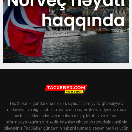
Tac Xəbər — gündəlik hadisələri, siyasət, cəmiyyət, iqtisadiyyat,
mədəniyyət və digər sahələri əhatə edən operativ və obyektiv xəbər
portalıdır. Məqsədimiz oxuculara dəqiq, tərəfsiz və etibarlı
informasiya təqdim etməkdir. İstənilən cihazdan rahatlıqla daxil ola
biləcəyiniz Tac Xəbər, gündəmin nəbzini tutmaq istəyən hər kəs üçün