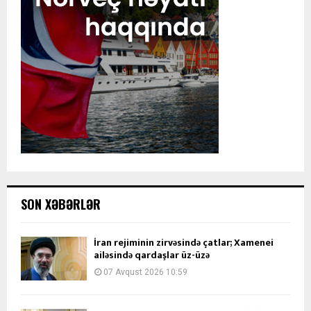
SON XƏBƏRLƏR
İran rejiminin zirvəsində çatlar; Xamenei
ailəsində qardaşlar üz-üzə
07 Avqust 2026 10:59