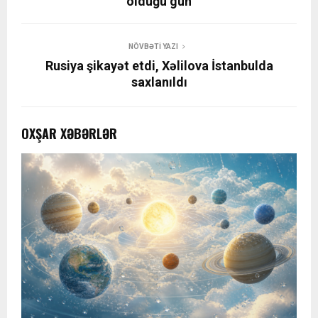
olduğu gün
NÖVBƏTI YAZI
Rusiya şikayət etdi, Xəlilova İstanbulda
saxlanıldı
OXŞAR XƏBƏRLƏR