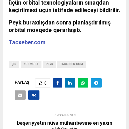
üçün orbital texnologiyaların sınaqdan
keçirilməsi üçün istifadə ediləcəyi bildirilir.
Peyk buraxılışdan sonra planlaşdırılmış
orbital mövqedə qərarlaşıb.
Tacxeber.com
ÇIN
KOSMOSA
PEYK
TACXEBER.COM
PAYLAŞ
0
ƏVVƏLKI YAZI
bəşəriyyətin nüvə müharibəsinə ən yaxın