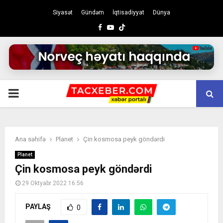
Siyasət
Gündəm
İqtisadiyyat
Dünya
Facebook
Youtube
PRIMARY
MENU
Ana səhifə
Planet
Çin kosmosa peyk göndərdi
Planet
Çin kosmosa peyk göndərdi
29 Oktyabr 2022 16:56
PAYLAŞ
0