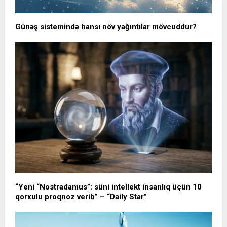
Günəş sistemində hansı növ yağıntılar mövcuddur?
“Yeni “Nostradamus”: süni intellekt insanlıq üçün 10
qorxulu proqnoz verib” – “Daily Star”