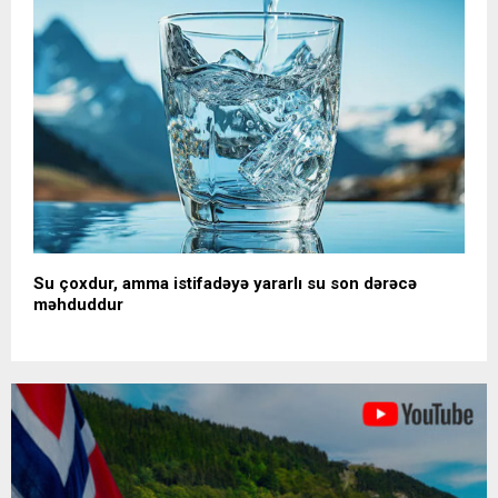
Su çoxdur, amma istifadəyə yararlı su son dərəcə
məhduddur