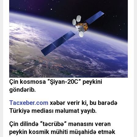
Çin kosmosa “Şiyan-20C” peykini
göndərib.
Tacxeber.com
xəbər verir ki, bu barədə
Türkiyə mediası məlumat yayıb.
Çin dilində “təcrübə” mənasını verən
peykin kosmik mühiti müşahidə etmək