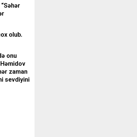
n “Səhər
ər
çox olub.
ndə onu
r Həmidov
 hər zaman
i sevdiyini