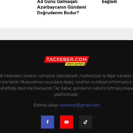
Ad Günü Qalmaqalı:
bağladı
Azərbaycanın Gündəmi
Doğrudanmı Budur?
k hadisələri, siyasət, cəmiyyət, iqtisadiyyat, mədəniyyət və digər sahələri
r portalıdır. Məqsədimiz oxuculara dəqiq, tərəfsiz və etibarlı informasiya
rahatlıqla daxil ola biləcəyiniz Tac Xəbər, gündəmin nəbzini tutmaq istəyə
platformadır.
Bizimlə əlaqə:
tacxeber@gmail.com