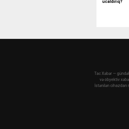
ucaldırıq?
Tac Xəbər — gündəli
və obyektiv xəbə
İstənilən cihazdan 