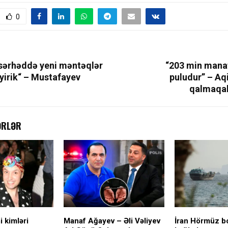
0
 sərhəddə yeni məntəqlər
“203 min mana
yirik“ – Mustafayev
puludur” – Aq
qalmaqal
ƏRLƏR
 kimləri
Manaf Ağayev – Əli Vəliyev
İran Hörmüz b