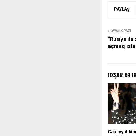
PAYLAŞ
ƏVVƏLKI YAZI
“Rusiya ilə
açmaq istə
OXŞAR XƏB
Cəmiyyət kimi