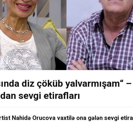
sında diz çöküb yalvarmışam“ –
dan sevgi etirafları
ist Nahidə Orucova vaxtilə ona gələn sevgi etira