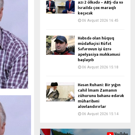
azı 2 ölkədə – ABŞ-da və
İsraildə çox maraqlı
keçəcək
06 Avqust 2026 16:45
Həbsdə olan hüquq
müdafiəçisi Rüfət
Səfərovun işi üzrə
apelyasiya məhkəməsi
başlayıb
06 Avqust 2026 15:18
Həsən Ruhani: Bir yığın
cahil İmam Zamanın
zühurunu bəhanə edərək
müharibəni
alovlandırırlar
06 Avqust 2026 15:14