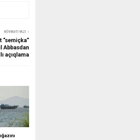
NÖVBƏTI YAZI
t “semiçka”
il Abbasdan
lı açıqlama
oğazını