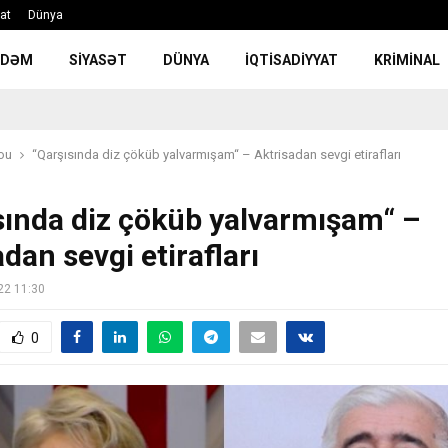
yat
Dünya
NDƏM
SIYASƏT
DÜNYA
İQTISADIYYAT
KRIMINAL
ou
“Qarşısında diz çöküb yalvarmışam“ – Aktrisadan sevgi etirafları
sında diz çöküb yalvarmışam“ –
dan sevgi etirafları
22 11:30
0