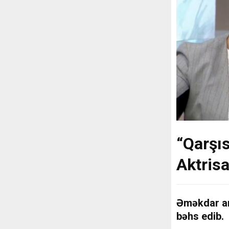
“Qarşı
Aktrisa
Əməkdar art
bəhs edib.