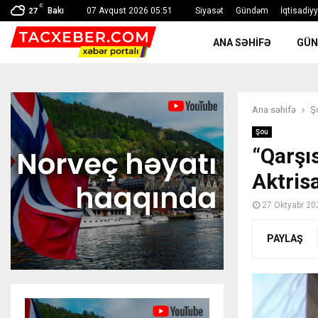
C
Bakı
07 Avqust 2026 05:51
Siyasət
Gündəm
İqtisadiy
27
ANA SƏHIFƏ
GÜ
Ana səhifə
Ş
Şou
“Qarşı
Aktrisa
27 Oktyabr 20
PAYLAŞ