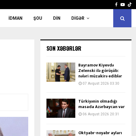
Facebook
Yout
İDMAN
ŞOU
DIN
DIGƏR
SON XƏBƏRLƏR
Bayramov Kiyevdə
Zelenski ilə görüşüb:
nələri müzakirə ediblər
07 Avqust 2026 03:30
Türkiyənin olmadığı
masada Azərbaycan var
06 Avqust 2026 20:31
Oktyabr-noyabr ayları