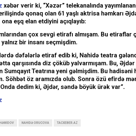
z
xəbər verir ki, “Xəzər” telekanalında yayımlana
rilişində qonaq olan 61 yaşlı aktrisa həmkarı Əjd
na eşq elan etdiyini açıqlayıb:
larından çox sevgi etirafı almışam. Bu etiraflar 
alnız bir insanı seçmişdim.
lərdə dəfələrlə etiraf edib ki, Nahidə teatra gələ
hətta qarşısında diz çöküb yalvarmışam. Bu, Əjdə
an Sumqayıt Teatrına yeni gəlmişdim. Bu hadisəni
m. Söhbət öz aramızda olub. Sonra özü efirdə mən
. Onda dedim ki, Əjdər, səndə böyük ürək var”.
z
 HƏMIDOV
NAHIDƏ ORUCOVA
TACXEBER.AZ