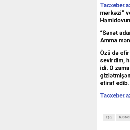
Tacxeber.a
mərkəzi” ve
Həmidovun o
“Sənət adam
Amma mən y
Özü də efir
sevirdim, 
idi. O zam
gizlətmişə
etiraf edib
Tacxeber.a
EŞQ
ƏJDƏR