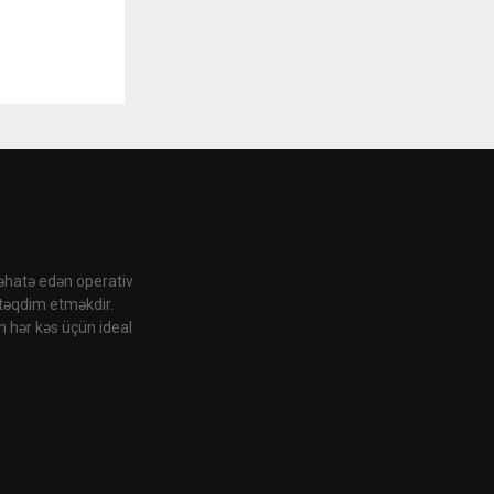
 əhatə edən operativ
 təqdim etməkdir.
n hər kəs üçün ideal