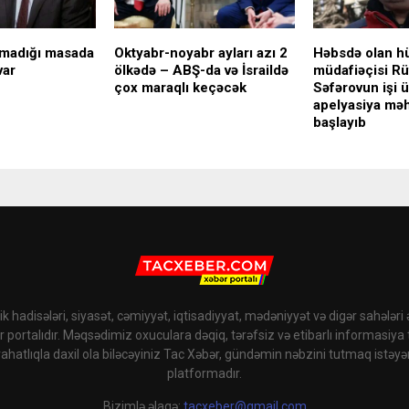
lmadığı masada
Oktyabr-noyabr ayları azı 2
Həbsdə olan h
var
ölkədə – ABŞ-da və İsraildə
müdafiəçisi Rü
çox maraqlı keçəcək
Səfərovun işi 
apelyasiya mə
başlayıb
k hadisələri, siyasət, cəmiyyət, iqtisadiyyat, mədəniyyət və digər sahələri
r portalıdır. Məqsədimiz oxuculara dəqiq, tərəfsiz və etibarlı informasiya
rahatlıqla daxil ola biləcəyiniz Tac Xəbər, gündəmin nəbzini tutmaq istəyə
platformadır.
Bizimlə əlaqə:
tacxeber@gmail.com