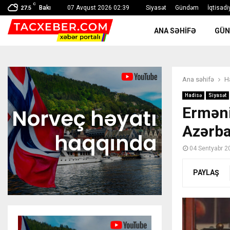
C
Bakı
07 Avqust 2026 02:39
Siyasət
Gündəm
İqtisadi
27.5
ANA SƏHIFƏ
GÜ
Ana səhifə
H
Hadisə
Siyasət
Erməni
Azərba
04 Sentyabr 2
PAYLAŞ