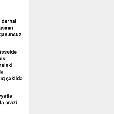
ə dərhal
asının
 qanunsuz
rüsseldə
isi
nəinki
də
ıq şəkildə
yyətlə
də ərazi