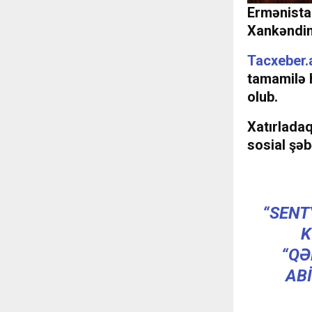
Ermənista
Xankəndin
Tacxeber.
tamamilə h
olub.
Xatırlada
sosial şəb
“SENT
K
“QƏ
AB