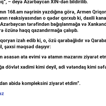
ıq”, – deyə Azərbaycan XİN-dən bildirilib.
nın 168.am nəşrinin yazdığına görə, Armen Qriqo
ın reaksiyasından o qədər qorxub ki, daxili kana
ə Azərbaycan tərəfindən bağışlanmağa və Xankən
rə özünə haqq qazandırmağa çalışıb.
oryan izah edib ki, o, özü qarabağlıdır və Qarab
il, şəxsi məqsəd daşıyır:
 əsasən ata evimi və atamın məzarını ziyarət etm
a dövlət xadimi kimi deyil, adi vətəndaş kimi səfə
dan abidə kompleksini ziyarət etdim”.
az