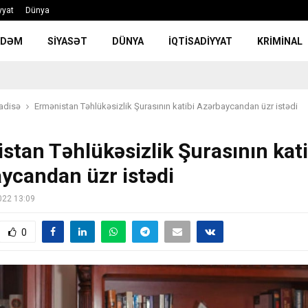
yyat
Dünya
NDƏM
SIYASƏT
DÜNYA
İQTISADIYYAT
KRIMINAL
adisə
Ermənistan Təhlükəsizlik Şurasının katibi Azərbaycandan üzr istədi
stan Təhlükəsizlik Şurasının kati
ycandan üzr istədi
022 13:09
0