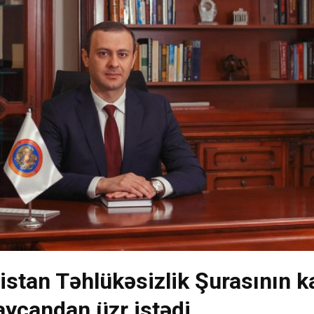
stan Təhlükəsizlik Şurasının ka
ycandan üzr istədi