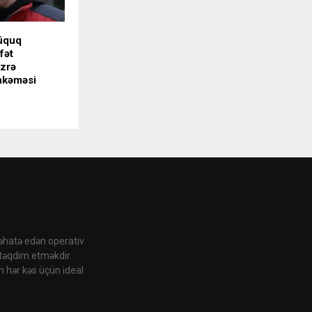
üquq
fət
üzrə
hkəməsi
 əhatə edən operativ
 təqdim etməkdir.
n hər kəs üçün ideal