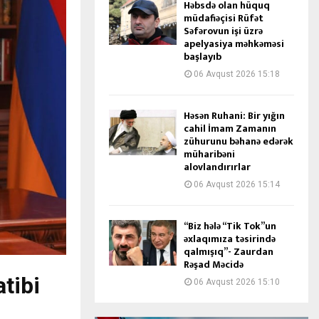
Həbsdə olan hüquq
müdafiəçisi Rüfət
Səfərovun işi üzrə
apelyasiya məhkəməsi
başlayıb
06 Avqust 2026 15:18
Həsən Ruhani: Bir yığın
cahil İmam Zamanın
zühurunu bəhanə edərək
müharibəni
alovlandırırlar
06 Avqust 2026 15:14
“Biz hələ “Tik Tok”un
əxlaqımıza təsirində
qalmışıq”- Zaurdan
Rəşad Məcidə
tibi
06 Avqust 2026 15:10