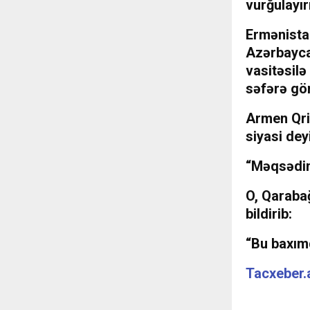
vurğulayır
Ermənista
Azərbaycan
vasitəsil
səfərə gö
Armen Qriq
siyasi dey
“Məqsədim
O, Qarabağ
bildirib:
“Bu baxım
Tacxeber.