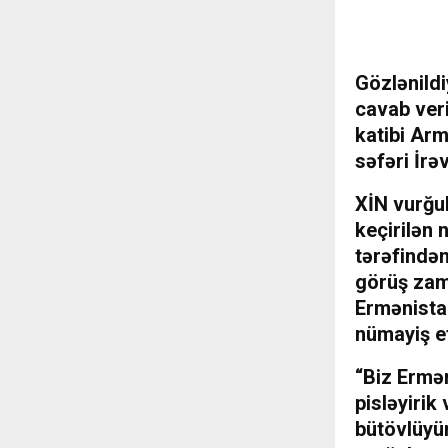
Gözlənildi
cavab veri
katibi Ar
səfəri İrə
XİN vurğul
keçirilən
tərəfində
görüş zam
Ermənista
nümayiş et
“Biz Ermən
pisləyirik
bütövlüyün