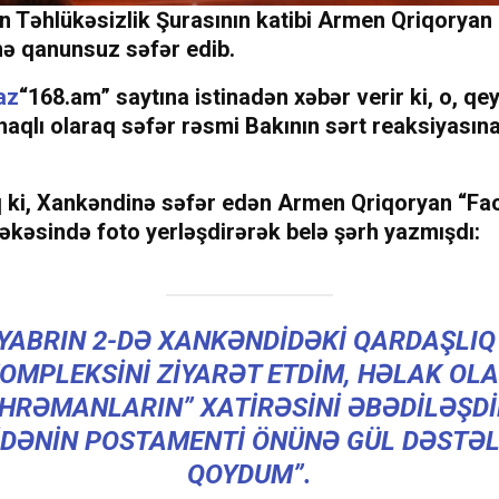
n Təhlükəsizlik Şurasının katibi Armen Qriqoryan
ə qanunsuz səfər edib.
az
“168.am” saytına istinadən xəbər verir ki, o, qey
aqlı olaraq səfər rəsmi Bakının sərt reaksiyasın
q ki, Xankəndinə səfər edən Armen Qriqoryan “F
əkəsində foto yerləşdirərək belə şərh yazmışdı:
YABRIN 2-DƏ XANKƏNDIDƏKI QARDAŞLIQ
OMPLEKSINI ZIYARƏT ETDIM, HƏLAK OL
HRƏMANLARIN” XATIRƏSINI ƏBƏDILƏŞD
IDƏNIN POSTAMENTI ÖNÜNƏ GÜL DƏSTƏL
QOYDUM”.