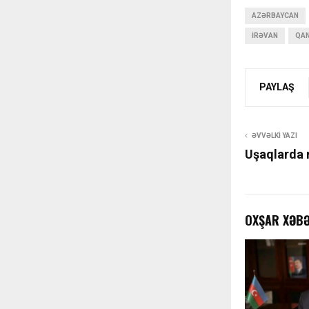
AZƏRBAYCAN
İRƏVAN
QA
PAYLAŞ
ƏVVƏLKI YAZI
Uşaqlarda 
OXŞAR XƏB