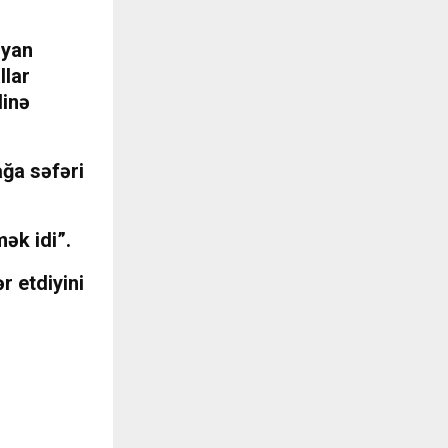
ryan
llar
dinə
ağa səfəri
ək idi”.
r etdiyini