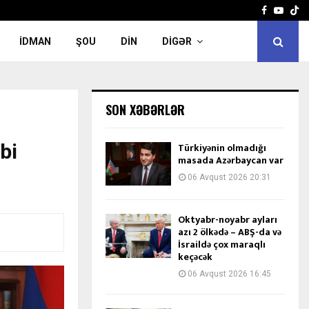
Facebook
Yout
İDMAN
ŞOU
DIN
DIGƏR
SON XƏBƏRLƏR
bi
Türkiyənin olmadığı
masada Azərbaycan var
06 Avqust 2026 20:31
Oktyabr-noyabr ayları
azı 2 ölkədə – ABŞ-da və
İsraildə çox maraqlı
keçəcək
06 Avqust 2026 16:45