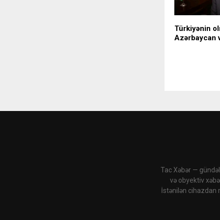
Türkiyənin o
Azərbaycan 
Tac Xəbər — gündəli
və obyektiv xəbə
İstənilən cihazdan 