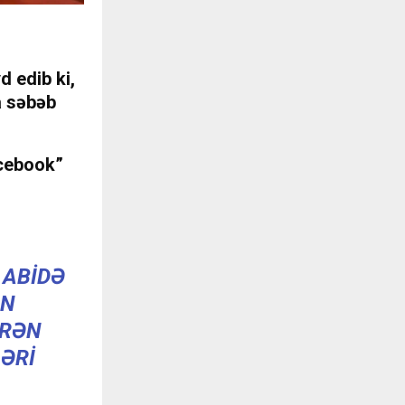
d edib ki,
a səbəb
acebook”
 ABIDƏ
AN
IRƏN
ƏRI