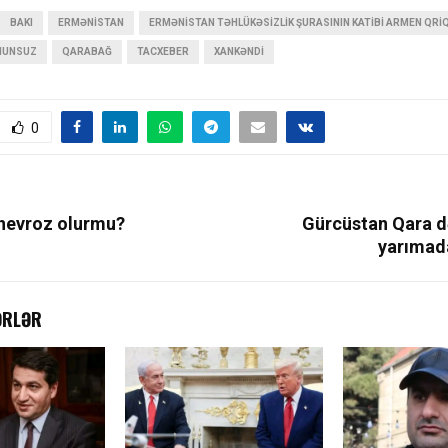
BAKI
ERMƏNISTAN
ERMƏNISTAN TƏHLÜKƏSIZLIK ŞURASININ KATIBI ARMEN QR
NUNSUZ
QARABAĞ
TACXEBER
XANKƏNDI
0
nevroz olurmu?
Gürcüstan Qara d
yarımada
ƏRLƏR