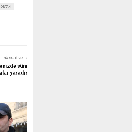
IQORYAN
NÖVBƏTI YAZI
ənizdə süni
lar yaradır