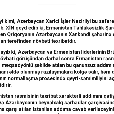
yi kimi, Azərbaycan Xarici İşlər Nazirliyi bu səfər
b. XİN qeyd edib ki, Ermənistan Təhlükəsizlik Şur
men Qriqoryanın Azərbaycanın Xankəndi şəhərinə
van tərəfindən növbəti təxribatdır.
ayıb ki, Azərbaycan və Ermənistan liderlərinin B
 növbəti görüşündən dərhal sonra Ermənistan rəsm
n məqsədyönlü şəkildə atılan bu qanunsuz addım 
anı əldə olunmuş razılaşmalara kölgə salır, həm 
nın normallaşma prosesində qeyri-səmimiliyini aç
dirir.
istan rəsmisinin təxribat xarakterli addımını qəti
 və Azərbaycanın beynəlxalq sərhədlər çərçivəsin
ə qarşı atılan istənilən addıma cavab veriləcəyini