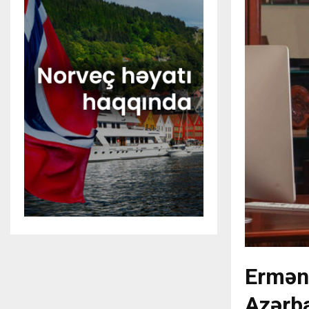
Erməni
Azərba