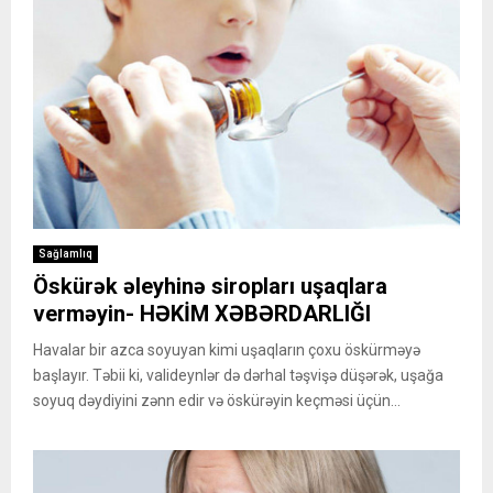
Sağlamlıq
Öskürək əleyhinə siropları uşaqlara
verməyin- HƏKİM XƏBƏRDARLIĞI
Havalar bir azca soyuyan kimi uşaqların çoxu öskürməyə
başlayır. Təbii ki, valideynlər də dərhal təşvişə düşərək, uşağa
soyuq dəydiyini zənn edir və öskürəyin keçməsi üçün...