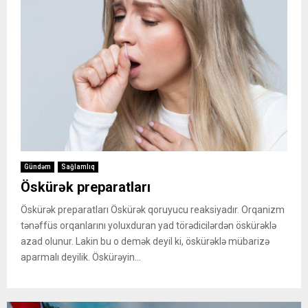
Gündəm
Sağlamlıq
Öskürək preparatları
Öskürək preparatları Öskürək qoruyucu reaksiyadır. Orqanizm
tənəffüs orqanlarını yoluxduran yad törədicilərdən öskürəklə
azad olunur. Lakin bu o demək deyil ki, öskürəklə mübarizə
aparmalı deyilik. Öskürəyin...