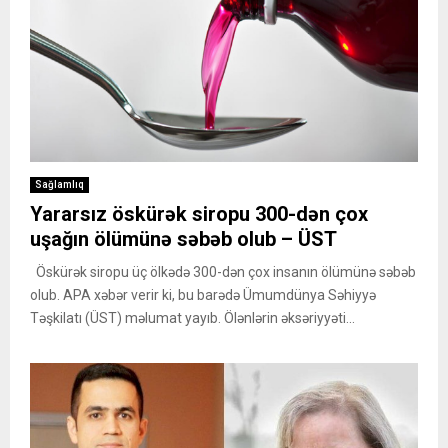
Sağlamlıq
Yararsız öskürək siropu 300-dən çox
uşağın ölümünə səbəb olub – ÜST
Öskürək siropu üç ölkədə 300-dən çox insanın ölümünə səbəb
olub. APA xəbər verir ki, bu barədə Ümumdünya Səhiyyə
Təşkilatı (ÜST) məlumat yayıb. Ölənlərin əksəriyyəti...