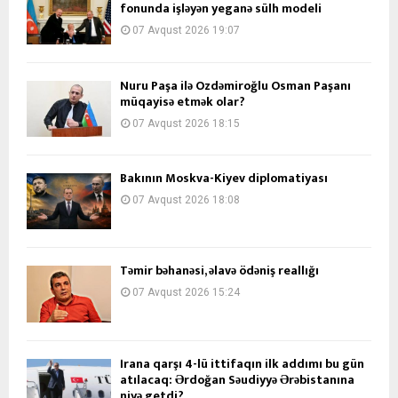
fonunda işləyən yeganə sülh modeli
07 Avqust 2026 19:07
Nuru Paşa ilə Özdəmiroğlu Osman Paşanı
müqayisə etmək olar?
07 Avqust 2026 18:15
Bakının Moskva-Kiyev diplomatiyası
07 Avqust 2026 18:08
Təmir bəhanəsi, əlavə ödəniş reallığı
07 Avqust 2026 15:24
İrana qarşı 4-lü ittifaqın ilk addımı bu gün
atılacaq: Ərdoğan Səudiyyə Ərəbistanına
niyə getdi?