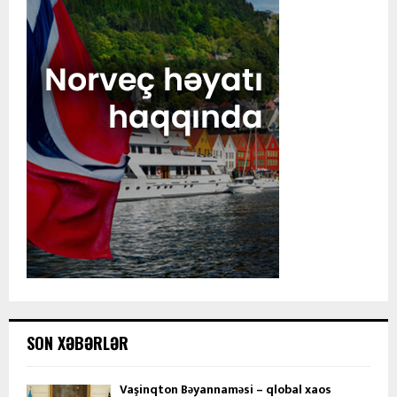
SON XƏBƏRLƏR
Vaşinqton Bəyannaməsi – qlobal xaos