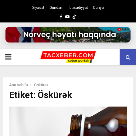
Siyasət
Gündəm
İqtisadiyyat
Dünya
Facebook
Youtube
PRIMARY
MENU
Ana səhifə
Öskürək
Etiket: Öskürək