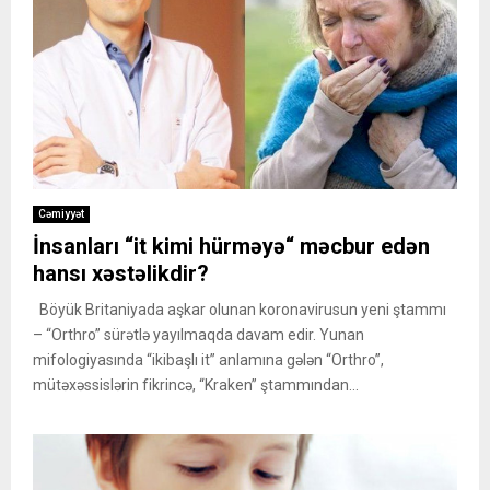
Cəmiyyət
İnsanları “it kimi hürməyə“ məcbur edən
hansı xəstəlikdir?
Böyük Britaniyada aşkar olunan koronavirusun yeni ştammı
– “Orthro” sürətlə yayılmaqda davam edir. Yunan
mifologiyasında “ikibaşlı it” anlamına gələn “Orthro”,
mütəxəssislərin fikrincə, “Kraken” ştammından...