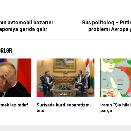
nın avtomobil bazarını
Rus politoloq – Put
Yaponiya geridə qalır
problemi Avropa y
ƏRLƏR
etmək lazımdır!
Suriyada kürd separatizmi
İranın “Şiə hila
bitdi
parça