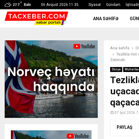
C
Bakı
06 Avqust 2026 11:35
Siyasət
Gündəm
İqtisadi
27.7
ANA SƏHIFƏ
GÜ
Ana səhifə
D
Tezliklə min
Zelenski
Dünya
Muharibə
Tezlik
uçacaq
qaçaca
07 İyul 2026 1
PAYLAŞ