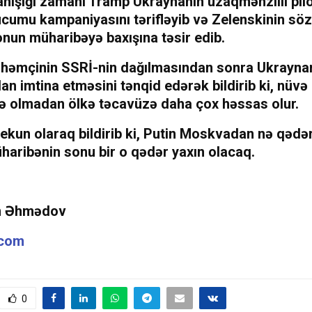
anışığı zamanı Tramp Ukraynanın uzaqmənzilli pil
cumu kampaniyasını tərifləyib və Zelenskinin söz
onun müharibəyə baxışına təsir edib.
 həmçinin SSRİ-nin dağılmasından sonra Ukrayna
dan imtina etməsini tənqid edərək bildirib ki, nüvə
ə olmadan ölkə təcavüzə daha çox həssas olur.
yekun olaraq bildirib ki, Putin Moskvadan nə qəd
haribənin sonu bir o qədər yaxın olacaq.
n Əhmədov
.com
0