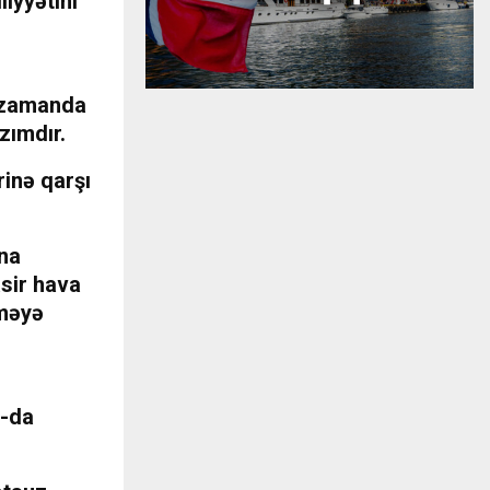
iyyətini
r zamanda
zımdır.
rinə qarşı
yna
sir hava
rməyə
Ş-da