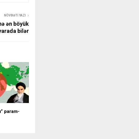
NÖVBƏTI YAZI
inə ən böyük
arada bilər
lı” param-