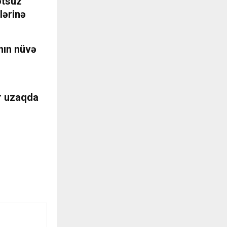
otsuz
lərinə
nın nüvə
ər uzaqda