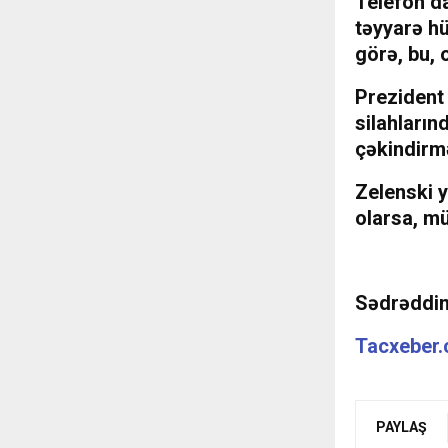
Telefon d
təyyarə hü
görə, bu, 
Prezident
silahların
çəkindirm
Zelenski 
olarsa, mü
Sədrəddi
Tacxeber
PAYLAŞ