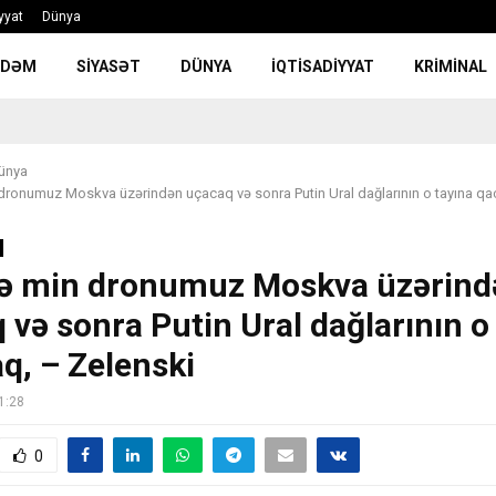
yyat
Dünya
NDƏM
SIYASƏT
DÜNYA
İQTISADIYYAT
KRIMINAL
ünya
 dronumuz Moskva üzərindən uçacaq və sonra Putin Ural dağlarının o tayına q
lə min dronumuz Moskva üzərind
 və sonra Putin Ural dağlarının o
q, – Zelenski
1:28
0