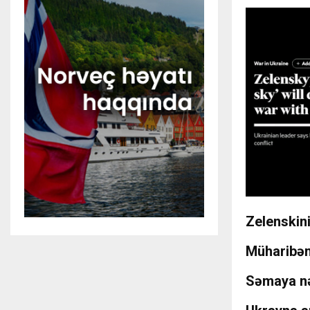
Zelenskini
Müharibən
Səmaya nə