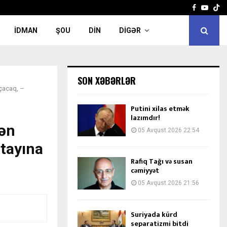
Facebook
Yout
İDMAN
ŞOU
DIN
DIGƏR
SON XƏBƏRLƏR
açacaq, –
Putini xilas etmək
lazımdır!
ən
05 Avqust 2026 22:54
 tayına
Rafiq Tağı və susan
cəmiyyət
05 Avqust 2026 21:56
Suriyada kürd
separatizmi bitdi