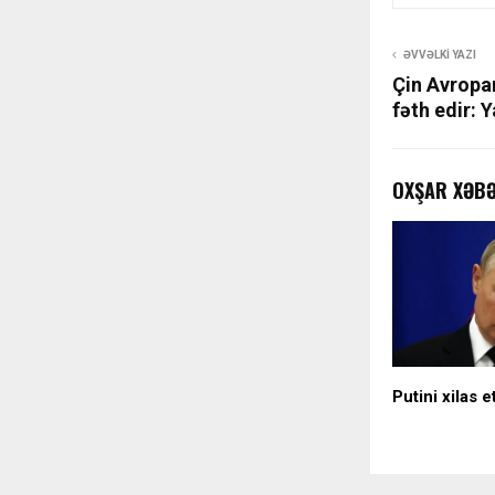
ƏVVƏLKI YAZI
Çin Avropa
fəth edir: 
OXŞAR XƏB
Putini xilas 