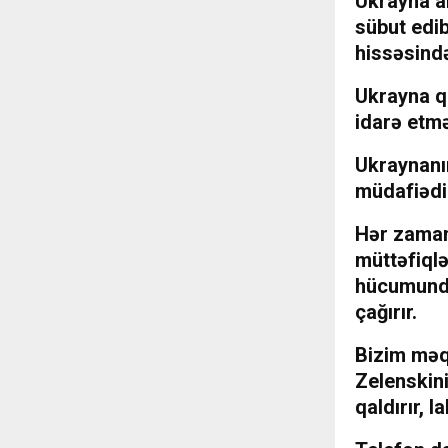
Ukrayna a
sübut edi
hissəsind
Ukrayna q
idarə etmə
Ukraynanın
müdafiədi
Hər zaman
müttəfiql
hücumunda
çağırır.
Bizim məqs
Zelenskini
qaldırır, 