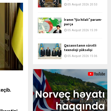
05 Avqust 2026 20:53
İranın “Şiə hilalı” param-
parça
05 Avqust 2026 15:39
Qazaxıstanın sürətli
texnoloji yüksəlişi
05 Avqust 2026 15:06
eçib.