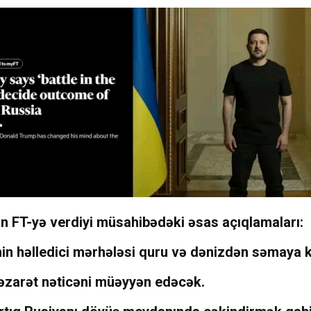
n FT-yə verdiyi müsahibədəki əsas açıqlamaları:
in həlledici mərhələsi quru və dənizdən səmaya k
zarət nəticəni müəyyən edəcək.