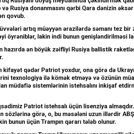
rtıq Rusiyanı döyüş meydanında çəkindirmək qabil
b və Rusiya donanmasını qərbi Qara dənizin əksər
ən qovub.
üvvələri artıq müəyyən ərazilərdə səmanı tez bi
yi öyrəniblər, lakin indi bunun genişləndirilməsi la
 hazırda ən böyük zəifliyi Rusiya ballistik raketlə
r.
 kifayət qədər Patriot yoxdur, ona görə də Ukra
ərini texnologiya ilə kömək etməyə və özünün müa
n müdafiə sistemlərinin istehsalını inkişaf etdi
ədimiz Patriot istehsalı üçün lisenziya almaqdır.
n sözlərinə görə, o, bu məsələni uzun illərdir AB
lakin bunun üçün Trampın qərarı tələb olunur.