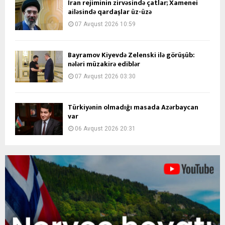
İran rejiminin zirvəsində çatlar; Xamenei
ailəsində qardaşlar üz-üzə
07 Avqust 2026 10:59
Bayramov Kiyevdə Zelenski ilə görüşüb:
nələri müzakirə ediblər
07 Avqust 2026 03:30
Türkiyənin olmadığı masada Azərbaycan
var
06 Avqust 2026 20:31