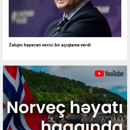
Zalujnı həyəcan verici bir açıqlama verdi