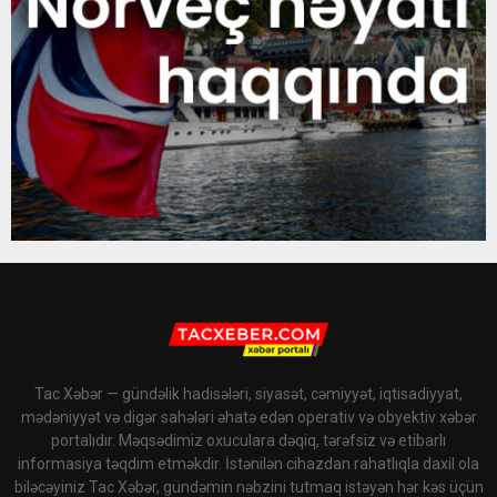
Tac Xəbər — gündəlik hadisələri, siyasət, cəmiyyət, iqtisadiyyat,
mədəniyyət və digər sahələri əhatə edən operativ və obyektiv xəbər
portalıdır. Məqsədimiz oxuculara dəqiq, tərəfsiz və etibarlı
informasiya təqdim etməkdir. İstənilən cihazdan rahatlıqla daxil ola
biləcəyiniz Tac Xəbər, gündəmin nəbzini tutmaq istəyən hər kəs üçün