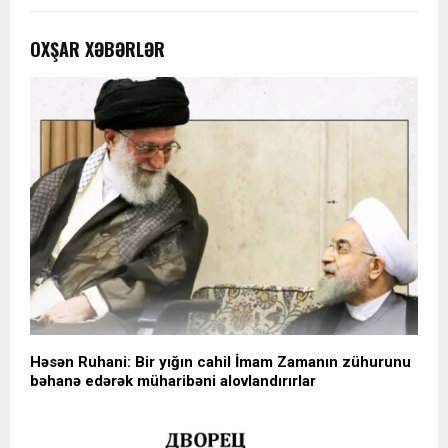
OXŞAR XƏBƏRLƏR
Həsən Ruhani: Bir yığın cahil İmam Zamanın zühurunu
bəhanə edərək müharibəni alovlandırırlar