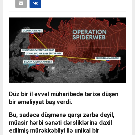
Düz bir il əvvəl müharibədə tarixə düşən
bir əməliyyat baş verdi.
Bu, sadəcə düşmənə qarşı zərbə deyil,
müasir hərbi sənəti dərsliklərinə daxil
edilmiş mürəkkəbliyi ilə unikal bir