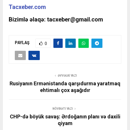
Tacxeber.com
Bizimlə əlaqə:
tacxeber@gmail.com
PAYLAŞ
0
ƏVVƏLKI YAZI
Rusiyanın Ermənistanda qarşıdurma yaratmaq
ehtimalı çox aşağıdır
NÖVBƏTI YAZI
CHP-də böyük savaş: Ərdoğanın planı və daxili
qiyam