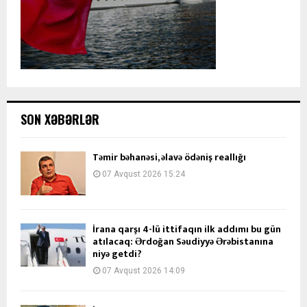
SON XƏBƏRLƏR
Təmir bəhanəsi, əlavə ödəniş reallığı
07 Avqust 2026 15:24
İrana qarşı 4-lü ittifaqın ilk addımı bu gün
atılacaq: Ərdoğan Səudiyyə Ərəbistanına
niyə getdi?
07 Avqust 2026 14:09