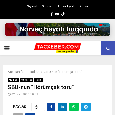
Siyasət
Gündəm
İqtisadiyyat
Dünya
Facebook
Youtube
PRIMARY
MENU
Ana səhifə
Hadisə
SBU-nun “Hörümçək toru”
Hadisə
Muharibə
Tarix
SBU-nun “Hörümçək toru”
02 İyun 2026 10:08
PAYLAŞ
0