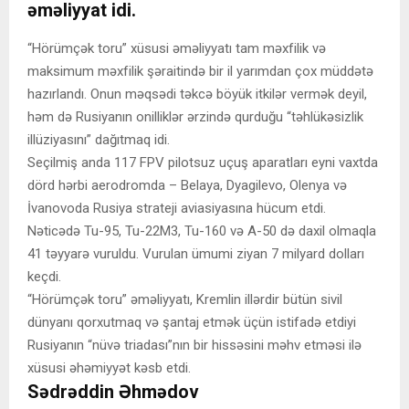
əməliyyat idi.
“Hörümçək toru” xüsusi əməliyyatı tam məxfilik və
maksimum məxfilik şəraitində bir il yarımdan çox müddətə
hazırlandı. Onun məqsədi təkcə böyük itkilər vermək deyil,
həm də Rusiyanın onilliklər ərzində qurduğu “təhlükəsizlik
illüziyasını” dağıtmaq idi.
Seçilmiş anda 117 FPV pilotsuz uçuş aparatları eyni vaxtda
dörd hərbi aerodromda – Belaya, Dyagilevo, Olenya və
İvanovoda Rusiya strateji aviasiyasına hücum etdi.
Nəticədə Tu-95, Tu-22M3, Tu-160 və A-50 də daxil olmaqla
41 təyyarə vuruldu. Vurulan ümumi ziyan 7 milyard dolları
keçdi.
“Hörümçək toru” əməliyyatı, Kremlin illərdir bütün sivil
dünyanı qorxutmaq və şantaj etmək üçün istifadə etdiyi
Rusiyanın “nüvə triadası”nın bir hissəsini məhv etməsi ilə
xüsusi əhəmiyyət kəsb etdi.
Sədrəddin Əhmədov