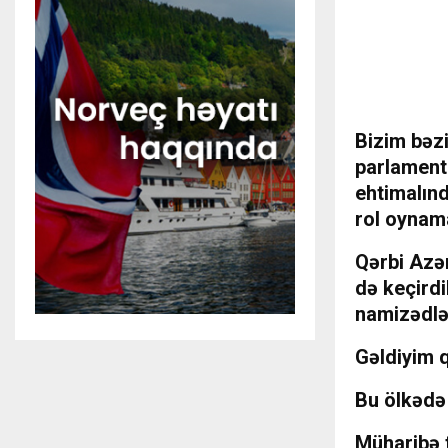
Bizim bəzi
parlament
ehtimalınd
rol oynama
Qərbi Azər
də keçird
namizədlər
Gəldiyim 
Bu ölkədə
Müharibə t