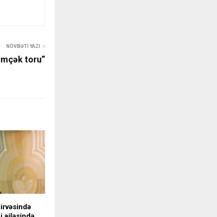
NÖVBƏTI YAZI
mçək toru”
zirvəsində
i ailəsində