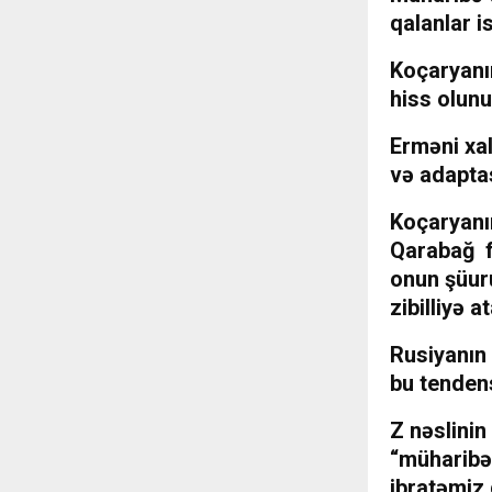
qalanlar i
Koçaryanı
hiss olunu
Erməni xa
və adaptas
Koçaryanın
Qarabağ f
onun şüuru
zibilliyə a
Rusiyanın
bu tendens
Z nəslinin
“müharibə”
ibratəmiz 