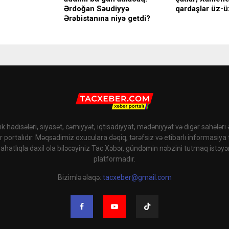
Ərdoğan Səudiyyə
qardaşlar üz-ü
Ərəbistanına niyə getdi?
k hadisələri, siyasət, cəmiyyət, iqtisadiyyat, mədəniyyət və digər sahələri
r portalıdır. Məqsədimiz oxuculara dəqiq, tərəfsiz və etibarlı informasiya
rahatlıqla daxil ola biləcəyiniz Tac Xəbər, gündəmin nəbzini tutmaq istəyə
platformadır.
Bizimlə əlaqə:
tacxeber@gmail.com