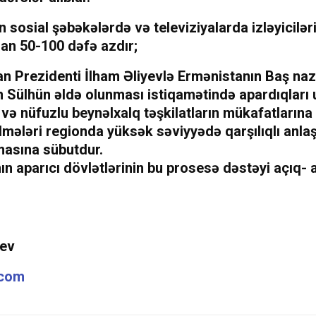
 sosial şəbəkələrdə və televiziyalarda izləyicilər
an 50-100 dəfə azdır;
 Prezidenti İlham Əliyevlə Ermənistanın Baş nazi
 Sülhün əldə olunması istiqamətində apardıqları 
 və nüfuzlu beynəlxalq təşkilatların mükafatlarına
lmələri regionda yüksək səviyyədə qarşılıqlı anl
masına sübutdur.
n aparıcı dövlətlərinin bu prosesə dəstəyi açıq- 
yev
.com