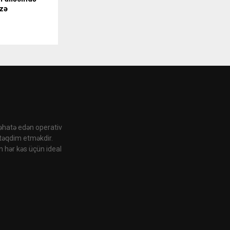
zə
 əhatə edən operativ
 təqdim etməkdir.
n hər kəs üçün ideal