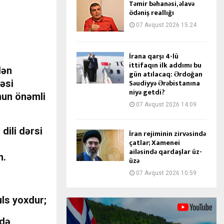
Təmir bəhanəsi, əlavə
ödəniş reallığı
07 Avqust 2026 15:24
İrana qarşı 4-lü
ittifaqın ilk addımı bu
lən
gün atılacaq: Ərdoğan
əsi
Səudiyyə Ərəbistanına
niyə getdi?
nun önəmli
07 Avqust 2026 14:09
dili dərsi
İran rejiminin zirvəsində
çatlar; Xamenei
ailəsində qardaşlar üz-
m.
üzə
07 Avqust 2026 10:59
ls yoxdur;
rdə