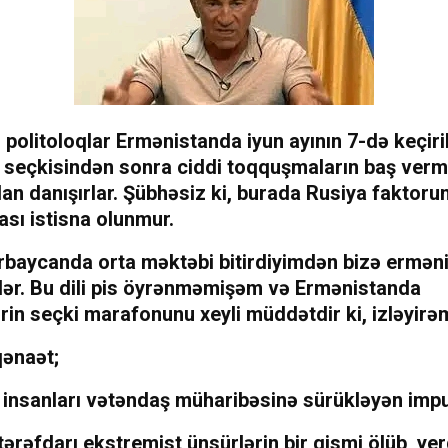
 politoloqlar Ermənistanda iyun ayının 7-də keçiri
 seçkisindən sonra ciddi toqquşmaların baş verm
an danışırlar. Şübhəsiz ki, burada Rusiya faktoru
sı istisna olunmur.
baycanda orta məktəbi bitirdiyimdən bizə erməni 
ilər. Bu dili pis öyrənməmişəm və Ermənistanda
in seçki marafonunu xeyli müddətdir ki, izləyirə
qənaət;
 insanları vətəndaş müharibəsinə sürükləyən impu
ərəfdarı ekstremist ünsürlərin bir qismi ölüb, ye