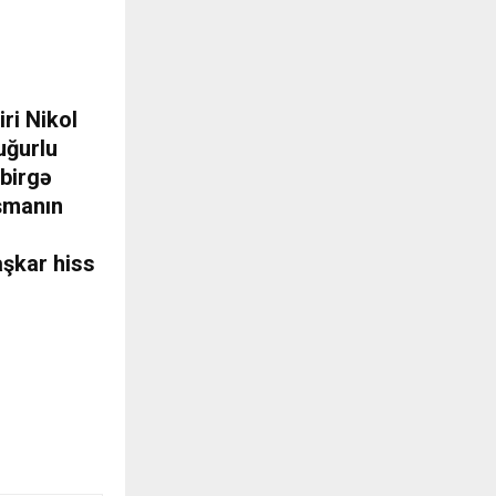
i
ri Nikol
uğurlu
 birgə
aşmanın
aşkar hiss