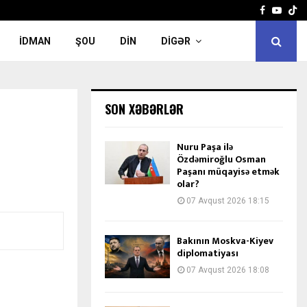
Facebook
Yout
İDMAN
ŞOU
DIN
DIGƏR
SON XƏBƏRLƏR
Nuru Paşa ilə
Özdəmiroğlu Osman
Paşanı müqayisə etmək
olar?
07 Avqust 2026 18:15
Bakının Moskva-Kiyev
diplomatiyası
07 Avqust 2026 18:08