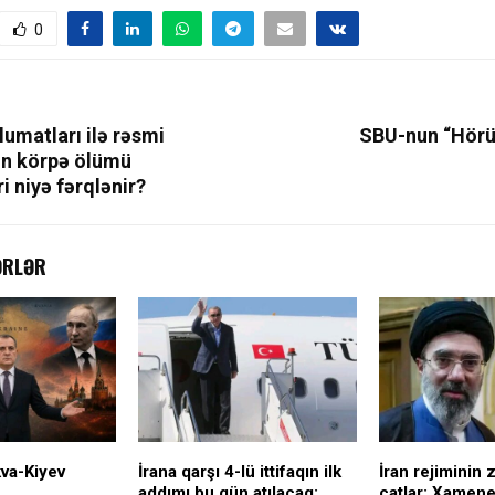
0
umatları ilə rəsmi
SBU-nun “Hörü
nın körpə ölümü
ri niyə fərqlənir?
ƏRLƏR
va-Kiyev
İrana qarşı 4-lü ittifaqın ilk
İran rejiminin 
addımı bu gün atılacaq:
çatlar; Xamene