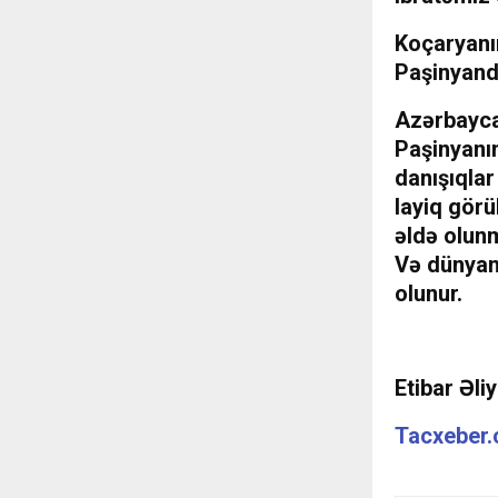
Koçaryanın
Paşinyand
Azərbaycan
Paşinyanın
danışıqlar
layiq görü
əldə olun
Və dünyanı
olunur.
Etibar Əli
Tacxeber