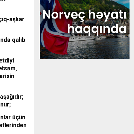
çıq-aşkar
nda qalıb
etdiyi
 etsəm,
arixin
aşağıdır;
nur;
Onlar üçün
ləflərindən