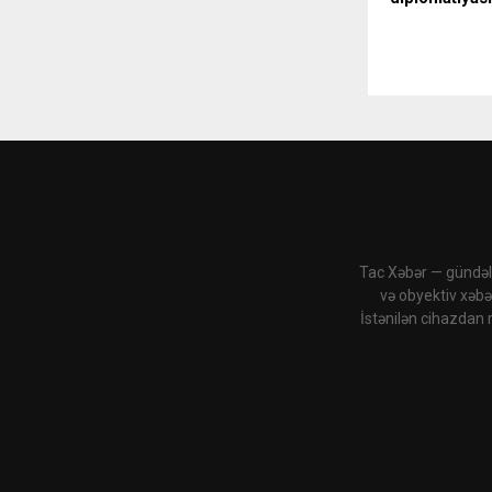
Tac Xəbər — gündəli
və obyektiv xəbə
İstənilən cihazdan 