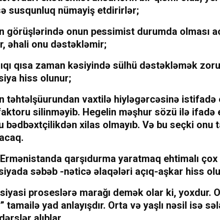
sə susqunluq nümayiş etdirirlər;
n görüşlərində onun pessimist durumda olması a
r, əhali onu dəstəkləmir;
lıqı qısa zaman kəsiyində sülhü dəstəkləmək zoru
iya hiss olunur;
 təhtəlşüurundan vaxtilə hiyləgərcəsinə istifadə 
aktoru silinməyib. Hegelin məşhur sözü ilə ifadə
 bədbəxtçilikdən xilas olmayıb. Və bu seçki onu t
tacaq.
 Ermənistanda qarşıdurma yaratmaq ehtimalı çox 
iyada səbəb -nəticə əlaqələri açıq-aşkar hiss olu
 siyasi proseslərə marağı demək olar ki, yoxdur. 
 tamailə yad anlayışdır. Orta və yaşlı nəsil isə sə
dərslər alıblar.