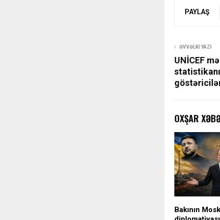
PAYLAŞ
ƏVVƏLKI YAZI
UNİCEF məl
statistika
göstəricilə
OXŞAR XƏB
Bakının Mosk
diplomatiyası