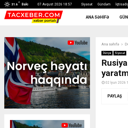
C
Bakı
07 Avqust 2026 18:57
Siyasət
Gündəm
İqtisadi
31.6
ANA SƏHIFƏ
GÜ
Ana səhifə
D
Dünya
Siyasət
Rusiya
yaratm
02 İyun 2026 
PAYLAŞ