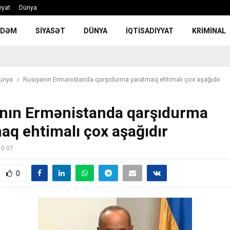
yyat
Dünya
NDƏM
SIYASƏT
DÜNYA
İQTISADIYYAT
KRIMINAL
ünya
Rusiyanın Ermənistanda qarşıdurma yaratmaq ehtimalı çox aşağıdır
nın Ermənistanda qarşıdurma
aq ehtimalı çox aşağıdır
10:07
0