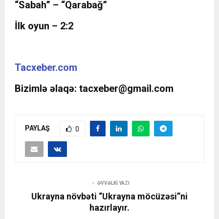
“Sabah” – “Qarabağ”
İlk oyun – 2:2
Tacxeber.com
Bizimlə əlaqə:
tacxeber@gmail.com
PAYLAŞ
0
ƏVVƏLKI YAZI
Ukrayna növbəti “Ukrayna möcüzəsi”ni
hazırlayır.