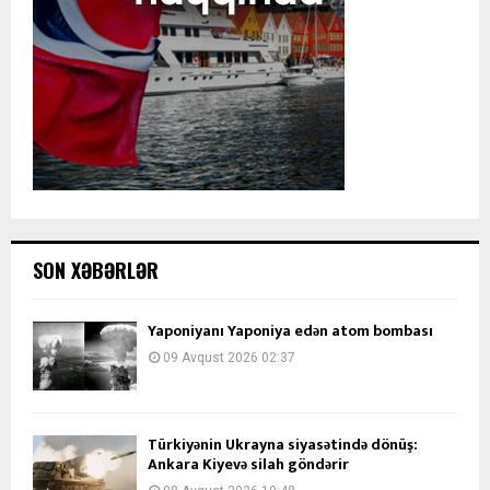
SON XƏBƏRLƏR
Yaponiyanı Yaponiya edən atom bombası
09 Avqust 2026 02:37
Türkiyənin Ukrayna siyasətində dönüş:
Ankara Kiyevə silah göndərir