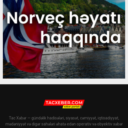
Tac Xəbər — gündəlik hadisələri, siyasət, cəmiyyət, iqtisadiyyat,
mədəniyyət və digər sahələri əhatə edən operativ və obyektiv xəbər