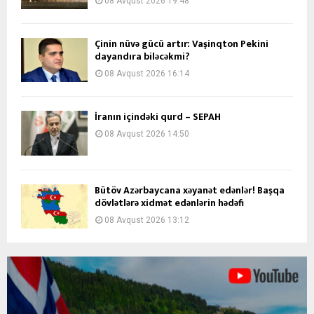
08 Avqust 2026 19:48
Çinin nüvə gücü artır: Vaşinqton Pekini
dayandıra biləcəkmi?
08 Avqust 2026 16:14
İranın içindəki qurd – SEPAH
08 Avqust 2026 14:50
Bütöv Azərbaycana xəyanət edənlər! Başqa
dövlətlərə xidmət edənlərin hədəfi
08 Avqust 2026 13:12