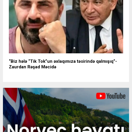
“Biz hələ “Tik Tok”un əxlaqımıza təsirində qalmışıq”-
Zaurdan Rəşad Məcidə