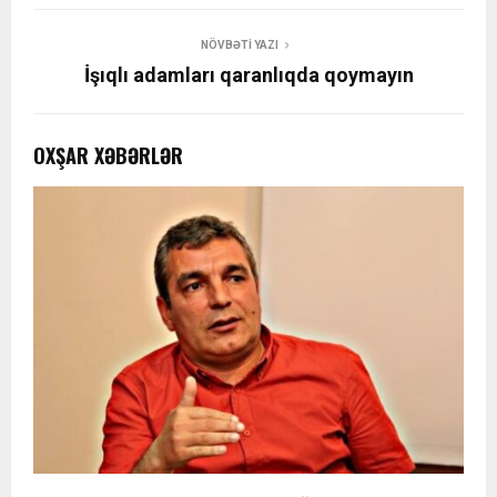
NÖVBƏTI YAZI
İşıqlı adamları qaranlıqda qoymayın
OXŞAR XƏBƏRLƏR