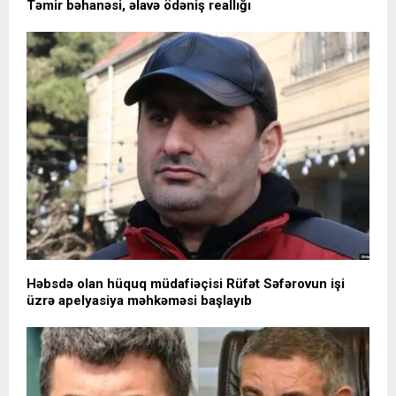
Təmir bəhanəsi, əlavə ödəniş reallığı
Həbsdə olan hüquq müdafiəçisi Rüfət Səfərovun işi
üzrə apelyasiya məhkəməsi başlayıb