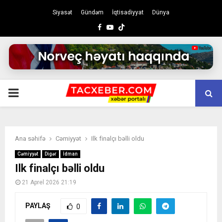
Siyasət
Gündəm
İqtisadiyyat
Dünya
Facebook
Youtube
PRIMARY
MENU
Ana səhifə
Cəmiyyət
Ilk finalçı bəlli oldu
Cəmiyyət
Digər
İdman
Ilk finalçı bəlli oldu
21 Aprel 2026 21:19
PAYLAŞ
0