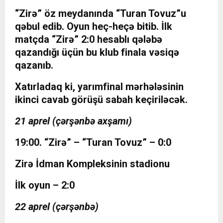
“Zirə” öz meydanında “Turan Tovuz”u
qəbul edib. Oyun heç-heçə bitib. İlk
matçda “Zirə” 2:0 hesablı qələbə
qazandığı üçün bu klub finala vəsiqə
qazanıb.
Xatırladaq ki, yarımfinal mərhələsinin
ikinci cavab görüşü sabah keçiriləcək.
21 aprel (çərşənbə axşamı)
19:00. “Zirə” – “Turan Tovuz” – 0:0
Zirə İdman Kompleksinin stadionu
İlk oyun – 2:0
22 aprel (çərşənbə)