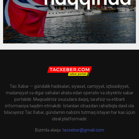
Tac Xəbər — gündəlik hadisələri, siyasət, cəmiyyət, iqtisadiyyat,
mədəniyyət və digər sahələri əhatə edən operativ və obyektiv xəbər
portalıdır. Məqsədimiz oxuculara dəqiq, tərəfsiz və etibarlı
informasiya təqdim etməkdir. İstənilən cihazdan rahatlıqla daxil ola
biləcəyiniz Tac Xəbər, gündəmin nəbzini tutmaq istəyən hər kəs üçün
ideal platformadır.
Bizimlə əlaqə:
tacxeber@gmail.com