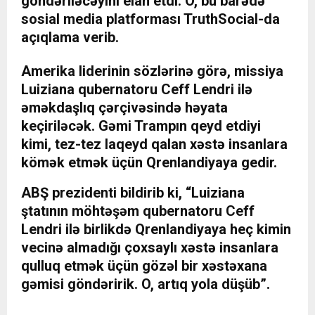
göndəriləcəyini elan etdi. O, bu barədə
sosial media platforması TruthSocial-da
açıqlama verib.
Amerika liderinin sözlərinə görə, missiya
Luiziana qubernatoru Ceff Lendri ilə
əməkdaşlıq çərçivəsində həyata
keçiriləcək. Gəmi Trampın qeyd etdiyi
kimi, tez-tez laqeyd qalan xəstə insanlara
kömək etmək üçün Qrenlandiyaya gedir.
ABŞ prezidenti bildirib ki, “Luiziana
ştatının möhtəşəm qubernatoru Ceff
Lendri ilə birlikdə Qrenlandiyaya heç kimin
vecinə almadığı çoxsaylı xəstə insanlara
qulluq etmək üçün gözəl bir xəstəxana
gəmisi göndəririk. O, artıq yola düşüb”.