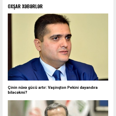
OXŞAR XƏBƏRLƏR
Çinin nüvə gücü artır: Vaşinqton Pekini dayandıra
biləcəkmi?