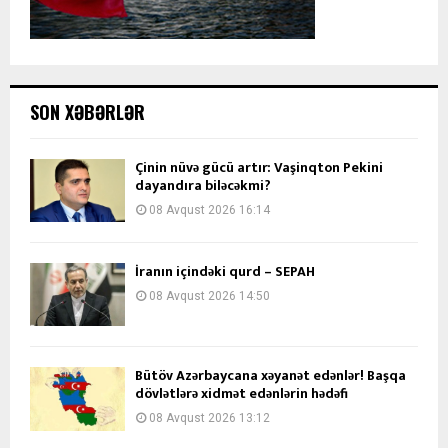
SON XƏBƏRLƏR
Çinin nüvə gücü artır: Vaşinqton Pekini
dayandıra biləcəkmi?
08 Avqust 2026 16:14
İranın içindəki qurd – SEPAH
08 Avqust 2026 14:50
Bütöv Azərbaycana xəyanət edənlər! Başqa
dövlətlərə xidmət edənlərin hədəfi
08 Avqust 2026 13:12