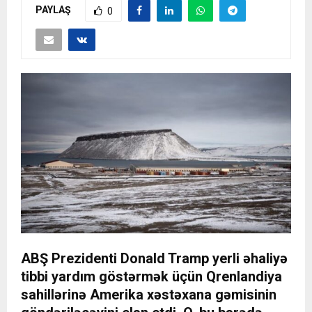
PAYLAŞ
0
ABŞ Prezidenti Donald Tramp yerli əhaliyə
tibbi yardım göstərmək üçün Qrenlandiya
sahillərinə Amerika xəstəxana gəmisinin