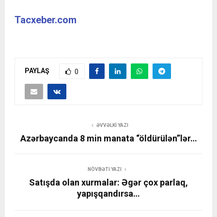
Tacxeber.com
PAYLAŞ
0
ƏVVƏLKI YAZI
Azərbaycanda 8 min manata “öldürülən”lər…
NÖVBƏTI YAZI
Satışda olan xurmalar: Əgər çox parlaq,
yapışqandırsa…