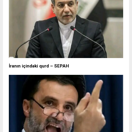
İranın içindəki qurd – SEPAH