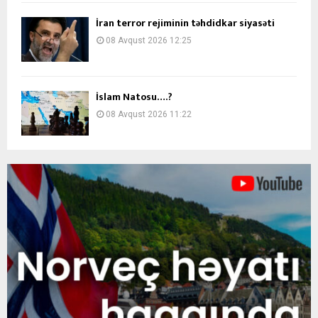
İran terror rejiminin təhdidkar siyasəti
08 Avqust 2026 12:25
İslam Natosu….?
08 Avqust 2026 11:22