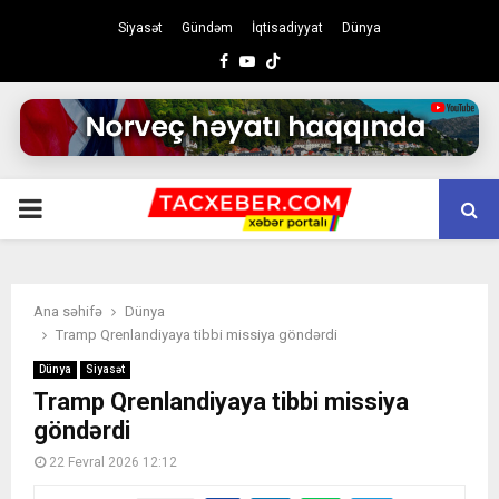
Siyasət
Gündəm
İqtisadiyyat
Dünya
Facebook
Youtube
PRIMARY
MENU
Ana səhifə
Dünya
Tramp Qrenlandiyaya tibbi missiya göndərdi
Dünya
Siyasət
Tramp Qrenlandiyaya tibbi missiya
göndərdi
22 Fevral 2026 12:12