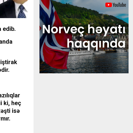
 edib.
manda
iştirak
dir.
zılıqlar
i ki, heç
əşti isə
mır.