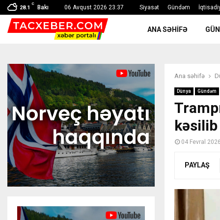
C
Bakı
06 Avqust 2026 23:37
Siyasət
Gündəm
İqtisadi
28.1
ANA SƏHIFƏ
GÜ
Ana səhifə
D
Dünya
Gündəm
Trampı
kəsilib
04 Fevral 202
PAYLAŞ