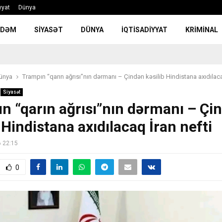
yyat
Dünya
NDƏM
SIYASƏT
DÜNYA
İQTISADIYYAT
KRIMINAL
ünya
Trampın “qarın ağrısı”nın dərmanı – Çindən kəsilib Hindistana axıdılaca
Siyasət
n “qarın ağrısı”nın dərmanı – Çi
 Hindistana axıdılacaq İran nefti
6 22:15
0