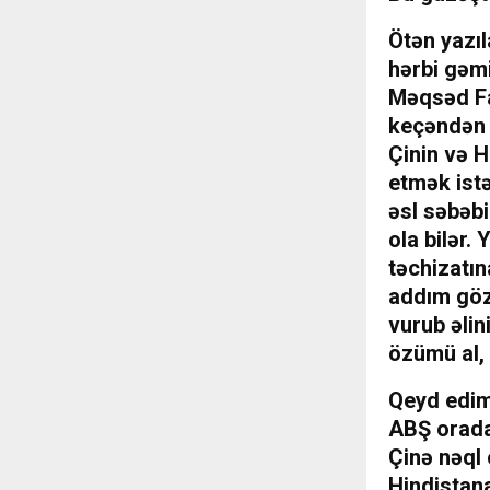
Ötən yazı
hərbi gəmi
Məqsəd Fa
keçəndən 
Çinin və H
etmək istə
əsl səbəbi
ola bilər.
təchizatı
addım göz
vurub əli
özümü al, 
Qeyd edim
ABŞ orada
Çinə nəql
Hindistan