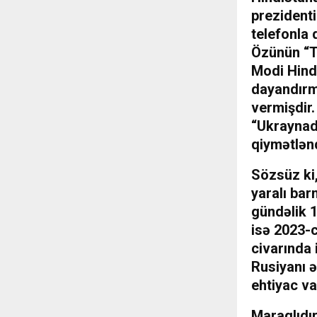
prezidenti
telefonla 
Özünün “Tr
Modi Hindi
dayandırm
vermişdir.
“Ukraynad
qiymətlən
Sözsüz ki,
yaralı ba
gündəlik 1
isə 2023-c
civarında 
Rusiyanı ə
ehtiyac va
Maraqlıdır