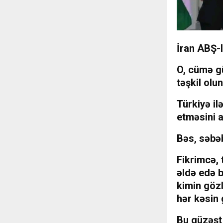
İran ABŞ-l
O, cümə g
təşkil olun
Türkiyə il
etməsini a
Bəs, səbəb
Fikrimcə, 
əldə edə b
kimin gözl
hər kəsin 
Bu güzəşt 