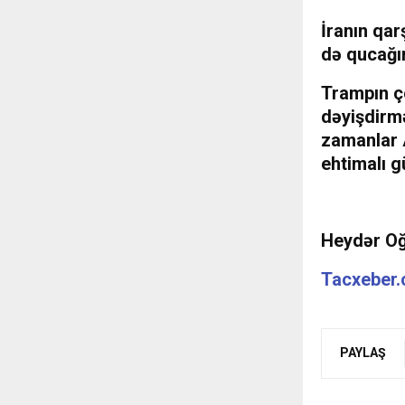
İranın qa
də qucağı
Trampın ço
dəyişdirmə
zamanlar A
ehtimalı g
Heydər O
Tacxeber
PAYLAŞ