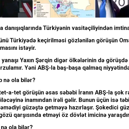
a danışıqlarında Türkiyənin vasitəçiliyindən imtina
ünü Türkiyədə keçirilməsi gözlənilən görüşün O
masını istəyir.
ə yanaşı Yaxın Şərqin digər ölkələrinin də görüşdə 
rzulamır. Yəni ABŞ-la baş-başa qalmaq niyyətində
 nə ola bilər?
tet-a-tet görüşün əsas səbəbi İranın ABŞ-la şok ra
iləcəyinə inamından irəli gəlir. Bunun üçün isə təbi
əmədiyi güzəştə getməyə hazırlaşır. Şokedici güz
gözü qarşısında etməyi öz dövlət imicinə yaraşdır
nə ola bilər?