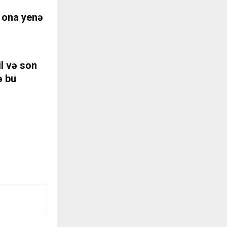
Ş ona yenə
il və son
ə bu