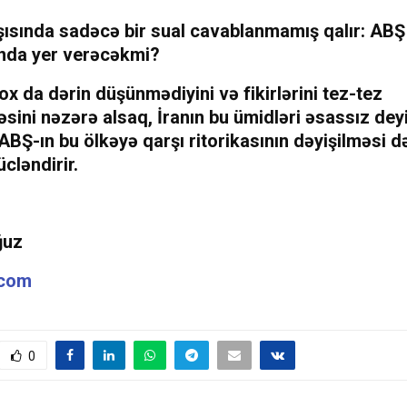
rşısında sadəcə bir sual cavablanmamış qalır: AB
nda yer verəcəkmi?
x da dərin düşünmədiyini və fikirlərini tez-tez
sini nəzərə alsaq, İranın bu ümidləri əsassız dey
BŞ-ın bu ölkəyə qarşı ritorikasının dəyişilməsi d
ücləndirir.
ğuz
.com
0