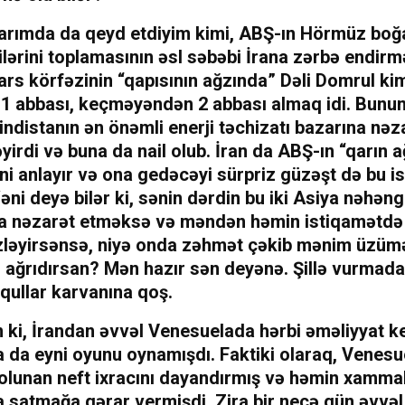
larımda da qeyd etdiyim kimi, ABŞ-ın Hörmüz boğ
lərini toplamasının əsl səbəbi İrana zərbə endirmə
rs körfəzinin “qapısının ağzında” Dəli Domrul ki
1 abbası, keçməyəndən 2 abbası almaq idi. Bunun
indistanın ən önəmli enerji təchizatı bazarına nəz
yirdi və buna da nail olub. İran da ABŞ-ın “qarın a
ni anlayır və ona gedəcəyi sürpriz güzəşt də bu 
 Yəni deyə bilər ki, sənin dərdin bu iki Asiya nəhəng
na nəzarət etməksə və məndən həmin istiqamətdə
ləyirsənsə, niyə onda zəhmət çəkib mənim üzümə 
ni ağrıdırsan? Mən hazır sən deyənə. Şillə vurma
qullar karvanına qoş.
 ki, İrandan əvvəl Venesuelada hərbi əməliyyat k
 da eyni oyunu oynamışdı. Faktiki olaraq, Venes
 olunan neft ixracını dayandırmış və həmin xammal
a satmağa qərar vermişdi. Zira bir neçə gün əvvə