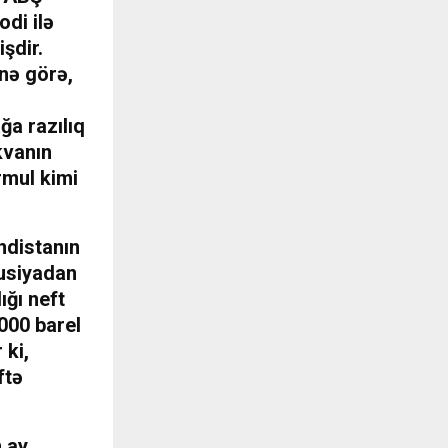
di ilə
şdir.
nə görə,
a razılıq
kvanın
rmul kimi
ndistanın
usiyadan
ığı neft
.000 barel
 ki,
ftə
n ay