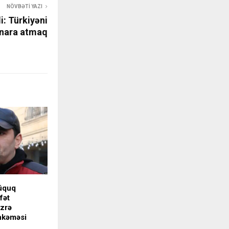
NÖVBƏTI YAZI
i: Türkiyəni
ənara atmaq
üquq
fət
üzrə
hkəməsi