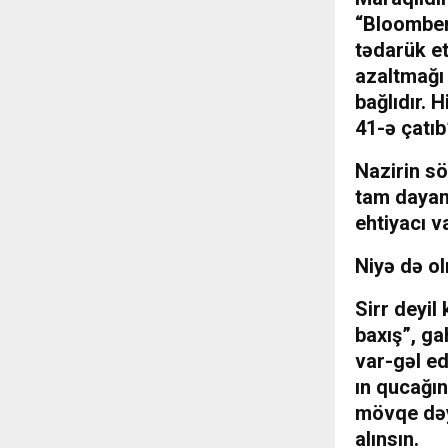
“Bloomber
tədarük et
azaltmağı 
bağlıdır. 
41-ə çatıb”
Nazirin sö
tam dayan
ehtiyacı v
Niyə də ol
Sirr deyil
baxış”, ga
var-gəl ed
ın qucağın
mövqe dəyi
alınsın.