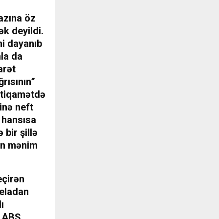
azına öz
k deyildi.
mi dayanıb
la da
arət
ğrısının”
istiqamətdə
inə neft
 hansısa
bir şillə
dan mənim
eçirən
ueladan
ı
l ABŞ