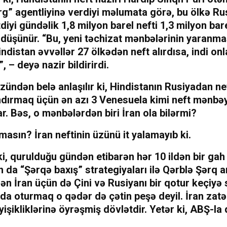
g” agentliyinə verdiyi məlumata görə, bu ölkə R
diyi gündəlik 1,8 milyon barel nefti 1,3 milyon ba
düşünür. “Bu, yeni təchizat mənbələrinin yaranmas
Hindistan əvvəllər 27 ölkədən neft alırdısa, indi onl
, – deyə nazir bildirirdi.
zündən belə anlaşılır ki, Hindistanın Rusiyadan nef
dırmaq üçün ən azı 3 Venesuela kimi neft mənbə
ar. Bəs, o mənbələrdən biri İran ola bilərmi?
masın? İran neftinin üzünü it yalamayıb ki.
 ki, qurulduğu gündən etibarən hər 10 ildən bir ga
h da “Şərqə baxış” strategiyaları ilə Qərblə Şərq 
ən İran üçün də Çini və Rusiyanı bir qotur keçiyə
da oturmaq o qədər də çətin peşə deyil. İran zat
şikliklərinə öyrəşmiş dövlətdir. Yetər ki, ABŞ-la 