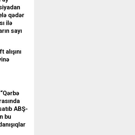
usiyadan
relə qədər
ı ilə
arın sayı
t alışını
yinə
h “Qərbə
arasında
 satıb ABŞ-
ən bu
danışıqlar