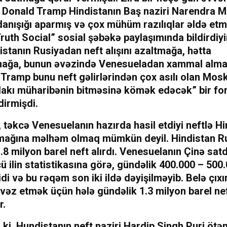
 Donald Tramp Hindistanın Baş naziri Narendra Mo
danışığı aparmış və çox mühüm razılıqlar əldə etmi
uth Social” sosial şəbəkə paylaşımında bildirdiyi
stanın Rusiyadan neft alışını azaltmağa, hətta
ağa, bunun əvəzində Venesueladan xammal almağ
 Tramp bunu neft gəlirlərindən çox asılı olan Mos
akı müharibənin bitməsinə kömək edəcək” bir fo
dirmişdi.
 təkcə Venesuelanın hazırda hasil etdiyi neftlə Hi
rmağına məlhəm olmaq mümkün deyil. Hindistan R
.8 milyon barel neft alırdı. Venesuelanın Çinə satd
ü ilin statistikasına görə, gündəlik 400.000 – 500
idi və bu rəqəm son iki ildə dəyişilməyib. Belə çıxır
vəz etmək üçün hələ gündəlik 1.3 milyon barel ne
r.
 ki, Hundistanın neft naziri Hardip Sinqh Puri ötə