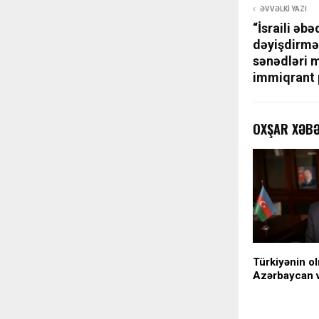
ƏVVƏLKI YAZI
“İsraili əb
dəyişdirmək
sənədləri m
immiqrant 
OXŞAR XƏB
Türkiyənin o
Azərbaycan 