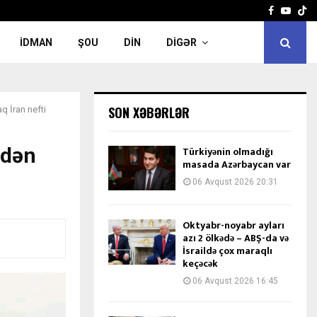
Facebook
Yout
İDMAN
ŞOU
DIN
DIGƏR
SON XƏBƏRLƏR
q İran nefti
ndən
Türkiyənin olmadığı
masada Azərbaycan var
06 Avqust 2026 20:31
Oktyabr-noyabr ayları
azı 2 ölkədə – ABŞ-da və
İsraildə çox maraqlı
keçəcək
06 Avqust 2026 16:45