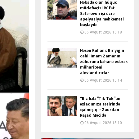
Həbsdə olan hüquq
müdafiəçisi Rüfət
Səfərovun işi üzrə
apelyasiya məhkəməsi
başlayıb
06 Avqust 2026 15:18
Həsən Ruhani: Bir yığın
cahil İmam Zamanın
zühurunu bəhanə edərək
müharibəni
alovlandırırlar
06 Avqust 2026 15:14
“Biz hələ “Tik Tok”un
əxlaqımıza təsirində
qalmışıq”- Zaurdan
Rəşad Məcidə
06 Avqust 2026 15:10