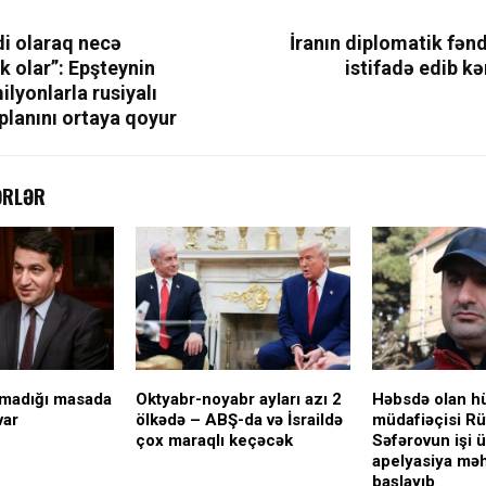
ədi olaraq necə
İranın diplomatik fənd
 olar”: Epşteynin
istifadə edib k
ilyonlarla rusiyalı
planını ortaya qoyur
ƏRLƏR
lmadığı masada
Oktyabr-noyabr ayları azı 2
Həbsdə olan h
var
ölkədə – ABŞ-da və İsraildə
müdafiəçisi Rü
çox maraqlı keçəcək
Səfərovun işi 
apelyasiya mə
başlayıb