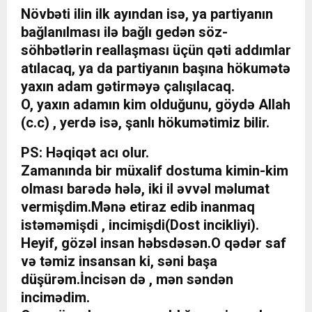
Növbəti ilin ilk ayından isə, ya partiyanın
bağlanılması ilə bağlı gedən söz-
söhbətlərin reallaşması üçün qəti addımlar
atılacaq, ya da partiyanın başına hökumətə
yaxın adam gətirməyə çalışılacaq.
O, yaxın adamın kim olduğunu, göydə Allah
(c.c) , yerdə isə, şanlı hökumətimiz bilir.
PS: Həqiqət acı olur.
Zamanında bir müxalif dostuma kimin-kim
olması barədə hələ, iki il əvvəl məlumat
vermişdim.Mənə etiraz edib inanmaq
istəməmişdi , incimişdi(Dost incikliyi).
Heyif, gözəl insan həbsdəsən.O qədər saf
və təmiz insansan ki, səni başa
düşürəm.İncisən də , mən səndən
incimədim.