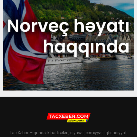
Tac Xəbər — gündəlik hadisələri, siyasət, cəmiyyət, iqtisadiyyat,