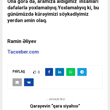
Ona görə də, aramıza aldığımız insanları
dəfələrlə yoxlamalıyıq.Yoxlamalıyıq ki, bu
günümüzdə kürəyimizi söykədiyimiz
yerdən əmin olaq.
Ramin Əliyev
Tacxeber.com
PAYLAŞ
0
ƏVVƏLKI YAZI
Qarayevin “qara siyahısı”