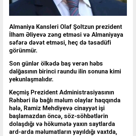
Almaniya Kansleri Olaf Şoltzun prezident
İlham Əliyevə zəng etməsi və Almaniyaya
səfərə dəvət etməsi, heç də təsadüfi
görünmür.
Son günlər ölkədə baş verən həbs
dalğasının birinci raundu ilin sonuna kimi
yekunlaşmalıdır.
Keçmiş Prezident Administrasiyasının
Rəhbəri ilə bağlı məlum olaylar haqqında
hələ, Ramiz Mehdiyevə cinayyət işi
başlamazdan öncə, söz-söhbətlərin
dolaşdığı və hökumətə yaxın saytlarda
ard-arda məlumatların yayıldığı vaxtda,