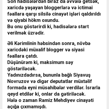
Son hadisələrdən biraz da əvvələ getsək,
xaricdə yaşayan bloggerlərə və ictimai
fəallara qarşı silsilə cinayət işləri qaldırıldı
və qiyabi hökm oxundu.
Bu onu göstərirdi ki, hadisələrə start
verilmək üzrədir.
Əli Kərimlinin həbsindən sonra, növbə
xaricdəki müxalif blogger və siyasi
fəallara çatdı.
Düşünürəm ki, maksimum səy
göstəriləcək.
Yadınızdadırsa, bununla bağlı Siyavuş
Novruzov və digər deputatlar müxtəlif
formada eyni müsahibələr verdilər. İsrarla
qeyd etdilər ki, onlar da gətiriləcək.
Hələ o zaman Ramiz Mehdiyev cinayəti
açığa çıxmamışdı.