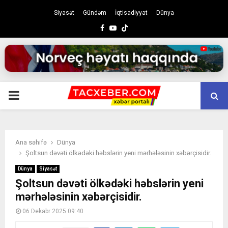
Siyasət
Gündəm
İqtisadiyyat
Dünya
Facebook
Youtube
PRIMARY
MENU
Ana səhifə
Dünya
Şoltsun dəvəti ölkədəki həbslərin yeni mərhələsinin xəbərçisidir.
Dünya
Siyasət
Şoltsun dəvəti ölkədəki həbslərin yeni
mərhələsinin xəbərçisidir.
06 Dekabr 2025 09:40