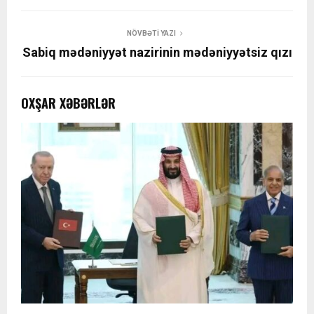
NÖVBƏTI YAZI
Sabiq mədəniyyət nazirinin mədəniyyətsiz qızı
OXŞAR XƏBƏRLƏR