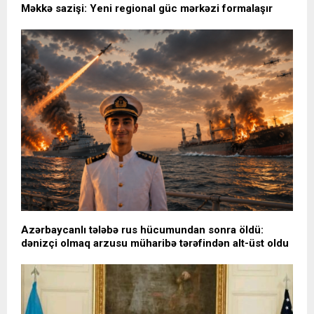
Məkkə sazişi: Yeni regional güc mərkəzi formalaşır
Azərbaycanlı tələbə rus hücumundan sonra öldü:
dənizçi olmaq arzusu müharibə tərəfindən alt-üst oldu