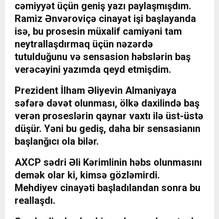
cəmiyyət üçün geniş yazı paylaşmışdım.
Ramiz Ənvəroviçə cinayət işi başlayanda
isə, bu prosesin müxalif camiyəni tam
neytrallaşdırmaq üçün nəzərdə
tutulduğunu və sensasion həbslərin baş
verəcəyini yazımda qeyd etmişdim.
Prezident İlham Əliyevin Almaniyaya
səfərə dəvət olunması, ölkə daxilində baş
verən proseslərin qaynar vaxtı ilə üst-üstə
düşür. Yəni bu gediş, daha bir sensasianın
başlanğıcı ola bilər.
AXCP sədri Əli Kərimlinin həbs olunmasını
demək olar ki, kimsə gözləmirdi.
Mehdiyev cinayəti başladılandan sonra bu
reallaşdı.