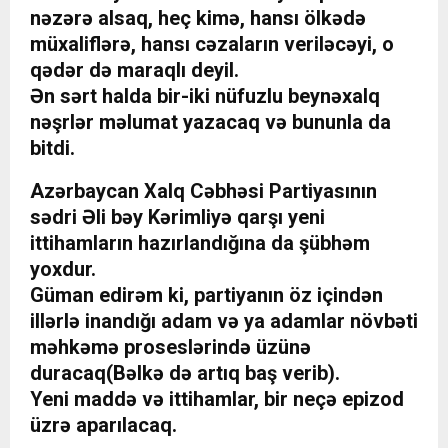
nəzərə alsaq, heç kimə, hansı ölkədə
müxaliflərə, hansı cəzaların veriləcəyi, o
qədər də maraqlı deyil.
Ən sərt halda bir-iki nüfuzlu beynəxalq
nəşrlər məlumat yazacaq və bununla da
bitdi.
Azərbaycan Xalq Cəbhəsi Partiyasının
sədri Əli bəy Kərimliyə qarşı yeni
ittihamların hazırlandığına da şübhəm
yoxdur.
Güman edirəm ki, partiyanın öz içindən
illərlə inandığı adam və ya adamlar növbəti
məhkəmə proseslərində üzünə
duracaq(Bəlkə də artıq baş verib).
Yeni maddə və ittihamlar, bir neçə epizod
üzrə aparılacaq.