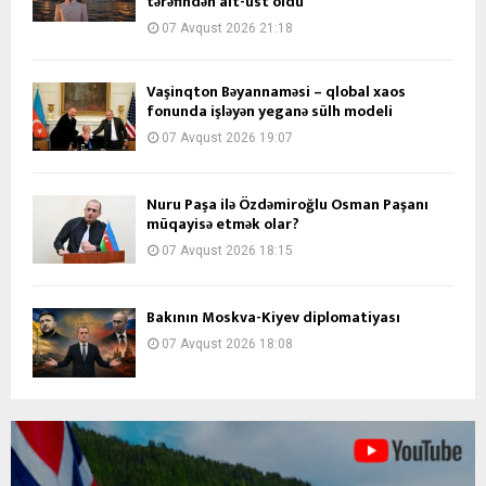
tərəfindən alt-üst oldu
07 Avqust 2026 21:18
Vaşinqton Bəyannaməsi – qlobal xaos
fonunda işləyən yeganə sülh modeli
07 Avqust 2026 19:07
Nuru Paşa ilə Özdəmiroğlu Osman Paşanı
müqayisə etmək olar?
07 Avqust 2026 18:15
Bakının Moskva-Kiyev diplomatiyası
07 Avqust 2026 18:08