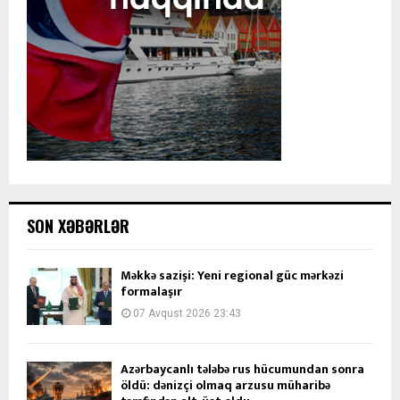
SON XƏBƏRLƏR
Məkkə sazişi: Yeni regional güc mərkəzi
formalaşır
07 Avqust 2026 23:43
Azərbaycanlı tələbə rus hücumundan sonra
öldü: dənizçi olmaq arzusu müharibə