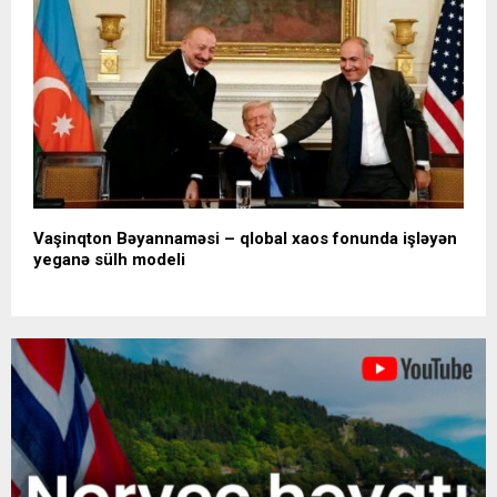
Vaşinqton Bəyannaməsi – qlobal xaos fonunda işləyən
yeganə sülh modeli