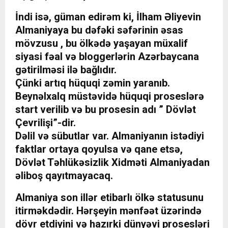
İndi isə, güman edirəm ki, İlham Əliyevin
Almaniyaya bu dəfəki səfərinin əsas
mövzusu , bu ölkədə yaşayan müxalif
siyasi fəal və bloggerlərin Azərbaycana
gətirilməsi ilə bağlıdır.
Çünki artıq hüquqi zəmin yaranıb.
Beynəlxalq müstəvidə hüquqi proseslərə
start verilib və bu prosesin adı ” Dövlət
Çevrilişi”-dir.
Dəlil və sübutlar var. Almaniyanın istədiyi
faktlar ortaya qoyulsa və qane etsə,
Dövlət Təhlükəsizlik Xidməti Almaniyadan
əliboş qayıtmayacaq.
Almaniya son illər etibarlı ölkə statusunu
itirməkdədir. Hərşeyin mənfəət üzərində
dövr etdiyini və hazırki dünyəvi prosesləri