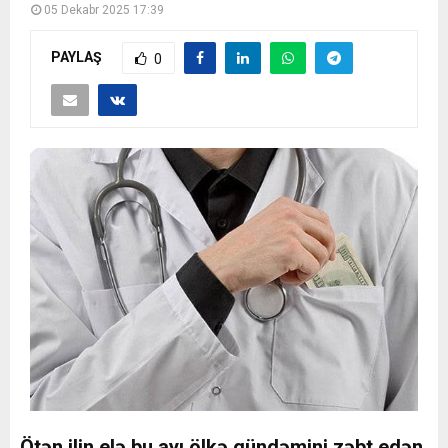
05 Dekabr 2025 17:39
PAYLAŞ
0
Ötən ilin elə bu ayı ölkə gündəmini zəbt edən