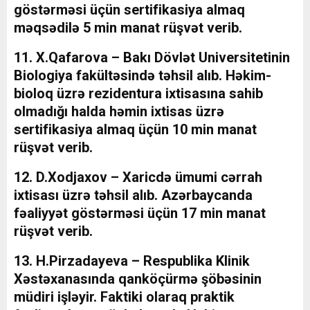
göstərməsi üçün sertifikasiya almaq
məqsədilə 5 min manat rüşvət verib.
11. X.Qafarova – Bakı Dövlət Universitetinin
Biologiya fakültəsində təhsil alıb. Həkim-
bioloq üzrə rezidentura ixtisasına sahib
olmadığı halda həmin ixtisas üzrə
sertifikasiya almaq üçün 10 min manat
rüşvət verib.
12. D.Xodjaxov – Xaricdə ümumi cərrah
ixtisası üzrə təhsil alıb. Azərbaycanda
fəaliyyət göstərməsi üçün 17 min manat
rüşvət verib.
13. H.Pirzadayeva – Respublika Klinik
Xəstəxanasında qanköçürmə şöbəsinin
müdiri işləyir. Faktiki olaraq praktik