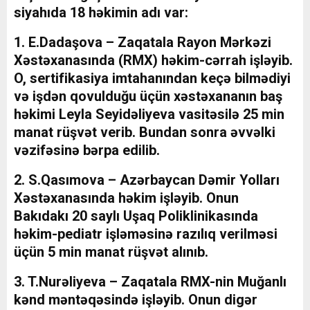
siyahıda 18 həkimin adı var:
1. E.Dadaşova – Zaqatala Rayon Mərkəzi
Xəstəxanasında (RMX) həkim-cərrah işləyib.
O, sertifikasiya imtahanından keçə bilmədiyi
və işdən qovulduğu üçün xəstəxananın baş
həkimi Leyla Seyidəliyeva vasitəsilə 25 min
manat rüşvət verib. Bundan sonra əvvəlki
vəzifəsinə bərpa edilib.
2. S.Qasımova – Azərbaycan Dəmir Yolları
Xəstəxanasında həkim işləyib. Onun
Bakıdakı 20 saylı Uşaq Poliklinikasında
həkim-pediatr işləməsinə razılıq verilməsi
üçün 5 min manat rüşvət alınıb.
3. T.Nurəliyeva – Zaqatala RMX-nin Muğanlı
kənd məntəqəsində işləyib. Onun digər