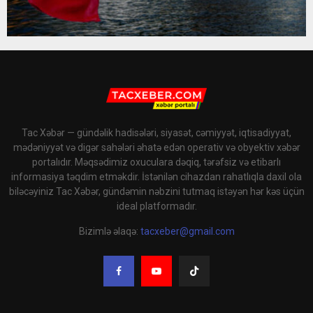
Tac Xəbər — gündəlik hadisələri, siyasət, cəmiyyət, iqtisadiyyat,
mədəniyyət və digər sahələri əhatə edən operativ və obyektiv xəbər
portalıdır. Məqsədimiz oxuculara dəqiq, tərəfsiz və etibarlı
informasiya təqdim etməkdir. İstənilən cihazdan rahatlıqla daxil ola
biləcəyiniz Tac Xəbər, gündəmin nəbzini tutmaq istəyən hər kəs üçün
ideal platformadır.
Bizimlə əlaqə:
tacxeber@gmail.com