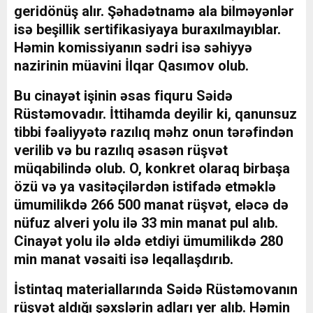
geridönüş alır. Şəhadətnamə ala bilməyənlər
isə beşillik sertifikasiyaya buraxılmayıblar.
Həmin komissiyanın sədri isə səhiyyə
nazirinin müavini İlqar Qasımov olub.
Bu cinayət işinin əsas fiquru Səidə
Rüstəmovadır. İttihamda deyilir ki, qanunsuz
tibbi fəaliyyətə razılıq məhz onun tərəfindən
verilib və bu razılıq əsasən rüşvət
müqabilində olub. O, konkret olaraq birbaşa
özü və ya vasitəçilərdən istifadə etməklə
ümumilikdə 266 500 manat rüşvət, eləcə də
nüfuz alveri yolu ilə 33 min manat pul alıb.
Cinayət yolu ilə əldə etdiyi ümumilikdə 280
min manat vəsaiti isə leqallaşdırıb.
İstintaq materiallarında Səidə Rüstəmovanın
rüşvət aldığı şəxslərin adları yer alıb. Həmin