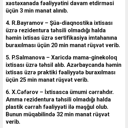
xəstəxanada fəaliyyətini davam etdirməsi
üçün 3 min manat alınıb.
4. R.Bayramov – Şüa-diaqnostika ixtisası
üzrə rezidentura təhsili olmadığı halda
həmin ixtisas üzrə sertifikasiya imtahanına
buraxılması üçün 20 min manat rüşvət verib.
5. P.Salmanova – Xaricdə mama-ginekoloq
ixtisası üzrə təhsil alıb. Azərbaycanda həmin
ixtisas üzrə praktiki fəaliyyətə buraxılması
üçün 25 min manat rüşvət verib.
6. X.Cəfərov – İxtisasca ümumi cərrahdır.
Amma rezidentura təhsili olmadığı halda
plastik cərrah fəaliyyəti ilə məşğul olub.
Bunun müqabilində 32 min manat rüşvət
verib.