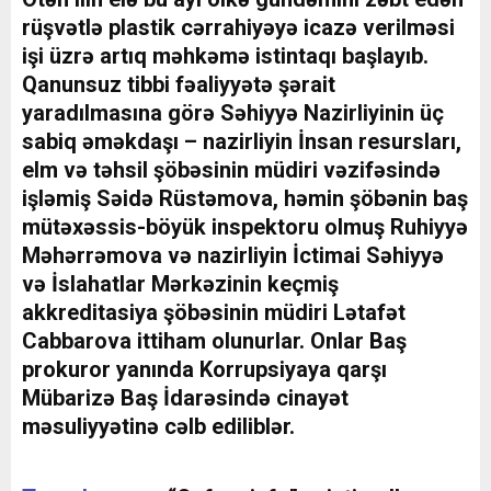
rüşvətlə plastik cərrahiyəyə icazə verilməsi
işi üzrə artıq məhkəmə istintaqı başlayıb.
Qanunsuz tibbi fəaliyyətə şərait
yaradılmasına görə Səhiyyə Nazirliyinin üç
sabiq əməkdaşı – nazirliyin İnsan resursları,
elm və təhsil şöbəsinin müdiri vəzifəsində
işləmiş Səidə Rüstəmova, həmin şöbənin baş
mütəxəssis-böyük inspektoru olmuş Ruhiyyə
Məhərrəmova və nazirliyin İctimai Səhiyyə
və İslahatlar Mərkəzinin keçmiş
akkreditasiya şöbəsinin müdiri Lətafət
Cabbarova ittiham olunurlar. Onlar Baş
prokuror yanında Korrupsiyaya qarşı
Mübarizə Baş İdarəsində cinayət
məsuliyyətinə cəlb ediliblər.