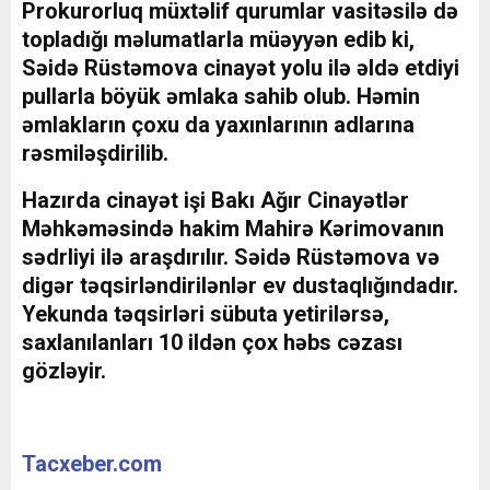
Prokurorluq müxtəlif qurumlar vasitəsilə də
topladığı məlumatlarla müəyyən edib ki,
Səidə Rüstəmova cinayət yolu ilə əldə etdiyi
pullarla böyük əmlaka sahib olub. Həmin
əmlakların çoxu da yaxınlarının adlarına
rəsmiləşdirilib.
Hazırda cinayət işi Bakı Ağır Cinayətlər
Məhkəməsində hakim Mahirə Kərimovanın
sədrliyi ilə araşdırılır. Səidə Rüstəmova və
digər təqsirləndirilənlər ev dustaqlığındadır.
Yekunda təqsirləri sübuta yetirilərsə,
saxlanılanları 10 ildən çox həbs cəzası
gözləyir.
Tacxeber.com