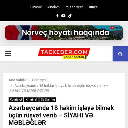
Siyasət
Gündəm
İqtisadiyyat
Dünya
Facebook
Youtube
PRIMARY
MENU
Ana səhifə
Cəmiyyət
Azərbaycanda 18 həkim işləyə bilmək üçün rüşvət verib –
SİYAHI VƏ MƏBLƏĞLƏR
Cəmiyyət
Kriminal
Sağlamlıq
Azərbaycanda 18 həkim işləyə bilmək
üçün rüşvət verib – SİYAHI VƏ
MƏBLƏĞLƏR