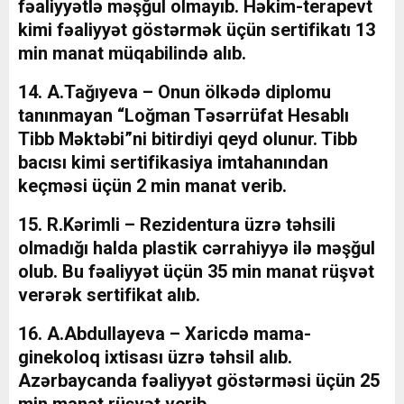
fəaliyyətlə məşğul olmayıb. Həkim-terapevt
kimi fəaliyyət göstərmək üçün sertifikatı 13
min manat müqabilində alıb.
14. A.Tağıyeva – Onun ölkədə diplomu
tanınmayan “Loğman Təsərrüfat Hesablı
Tibb Məktəbi”ni bitirdiyi qeyd olunur. Tibb
bacısı kimi sertifikasiya imtahanından
keçməsi üçün 2 min manat verib.
15. R.Kərimli – Rezidentura üzrə təhsili
olmadığı halda plastik cərrahiyyə ilə məşğul
olub. Bu fəaliyyət üçün 35 min manat rüşvət
verərək sertifikat alıb.
16. A.Abdullayeva – Xaricdə mama-
ginekoloq ixtisası üzrə təhsil alıb.
Azərbaycanda fəaliyyət göstərməsi üçün 25