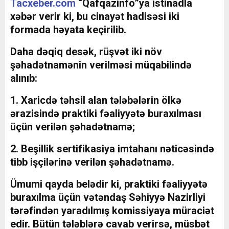
Tacxeber.com
“Qafqazinfo”ya istinadla
xəbər verir ki, bu cinayət hadisəsi iki
formada həyata keçirilib.
Daha dəqiq desək, rüşvət iki növ
şəhadətnamənin verilməsi müqabilində
alınıb:
1. Xaricdə təhsil alan tələbələrin ölkə
ərazisində praktiki fəaliyyətə buraxılması
üçün verilən şəhadətnamə;
2. Beşillik sertifikasiya imtahanı nəticəsində
tibb işçilərinə verilən şəhadətnamə.
Ümumi qayda belədir ki, praktiki fəaliyyətə
buraxılma üçün vətəndaş Səhiyyə Nazirliyi
tərəfindən yaradılmış komissiyaya müraciət
edir. Bütün tələblərə cavab verirsə, müsbət