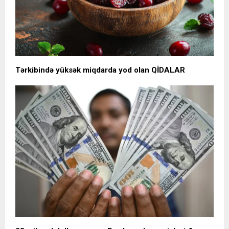
Tərkibində yüksək miqdarda yod olan QİDALAR