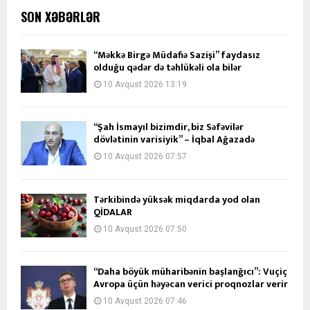
SON XƏBƏRLƏR
“Məkkə Birgə Müdafiə Sazişi” faydasız
olduğu qədər də təhlükəli ola bilər
10 Avqust 2026 13:19
“Şah İsmayıl bizimdir, biz Səfəvilər
dövlətinin varisiyik” – İqbal Ağazadə
10 Avqust 2026 07:57
Tərkibində yüksək miqdarda yod olan
QİDALAR
10 Avqust 2026 07:50
“Daha böyük müharibənin başlanğıcı”: Vuçiç
Avropa üçün həyəcan verici proqnozlar verir
10 Avqust 2026 07:46