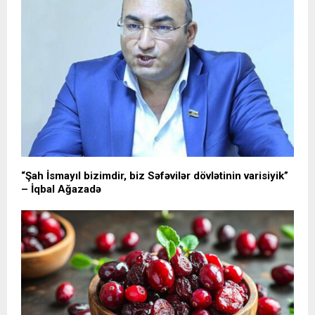
“Şah İsmayıl bizimdir, biz Səfəvilər dövlətinin varisiyik”
– İqbal Ağazadə