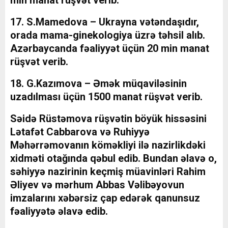
min manat rüşvət verib.
17. S.Mamedova – Ukrayna vətəndaşıdır,
orada mama-ginekologiya üzrə təhsil alıb.
Azərbaycanda fəaliyyət üçün 20 min manat
rüşvət verib.
18. G.Kazımova – Əmək müqaviləsinin
uzadılması üçün 1500 manat rüşvət verib.
Səidə Rüstəmova rüşvətin böyük hissəsini
Lətafət Cabbarova və Ruhiyyə
Məhərrəmovanın köməkliyi ilə nazirlikdəki
xidməti otağında qəbul edib. Bundan əlavə o,
səhiyyə nazirinin keçmiş müavinləri Rahim
Əliyev və mərhum Abbas Vəlibəyovun
imzalarını xəbərsiz çap edərək qanunsuz
fəaliyyətə əlavə edib.