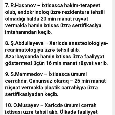
7. R.Həsənov – İxtisasca həkim-terapevt
olub, endokrinoloq üzrə rezidentura təhsili
olmadığı halda 20 min manat rüşvət
verməklə həmin ixtisas üzrə sertifikasiya
imtahanından keçib.
8. Ş.Abdullayeva – Xaricdə anesteziologiya-
reanimatologiya üzrə təhsil alıb.
Azərbaycanda həmin ixtisas üzrə fəaliyyət
göstərməsi üçün 16 min manat rüşvət verib.
9. S.Məmmədov – İxtisasca ümumi
cərrahdır. Qanunsuz olaraq – 25 min manat
rüşvət verməklə plastik cərrahiyyə üzrə
sertifikasiyadan keçib.
10. O.Musayev – Xaricdə ümumi cərrah
ixtisası üzrə təhsil alıb. Ölkədə fəaliyyət