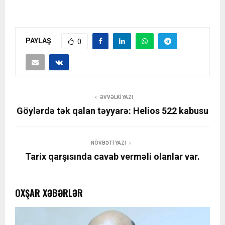
PAYLAŞ
0
ƏVVƏLKI YAZI
Göylərdə tək qalan təyyarə: Helios 522 kabusu
NÖVBƏTI YAZI
Tarix qarşısında cavab verməli olanlar var.
OXŞAR XƏBƏRLƏR