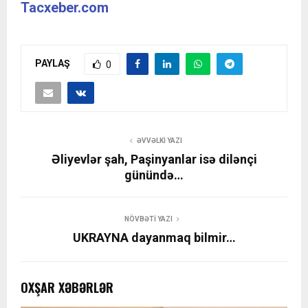
Tacxeber.com
PAYLAŞ
0
ƏVVƏLKI YAZI
Əliyevlər şah, Paşinyanlar isə dilənçi
günündə…
NÖVBƏTI YAZI
UKRAYNA dayanmaq bilmir…
OXŞAR XƏBƏRLƏR