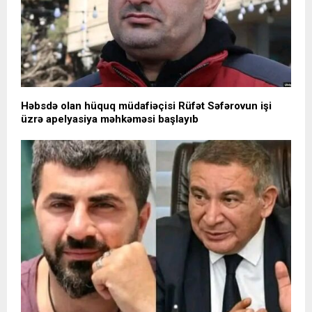
Həbsdə olan hüquq müdafiəçisi Rüfət Səfərovun işi
üzrə apelyasiya məhkəməsi başlayıb