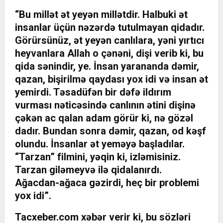
“Bu millət ət yeyən millətdir. Halbuki ət
insanlar üçün nəzərdə tutulmayan qidadır.
Görürsünüz, ət yeyən canlılara, yəni yırtıcı
heyvanlara Allah o çənəni, dişi verib ki, bu
qida sənindir, ye. İnsan yarananda dəmir,
qazan, bişirilmə qaydası yox idi və insan ət
yemirdi. Təsadüfən bir dəfə ildırım
vurması nəticəsində canlının ətini dişinə
çəkən ac qalan adam görür ki, nə gözəl
dadır. Bundan sonra dəmir, qazan, od kəşf
olundu. İnsanlar ət yeməyə başladılar.
“Tarzan” filmini, yəqin ki, izləmisiniz.
Tarzan giləmeyvə ilə qidalanırdı.
Ağacdan-ağaca gəzirdi, heç bir problemi
yox idi”.
Tacxeber.com xəbər verir ki, bu sözləri