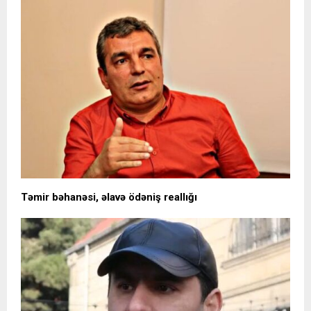
Təmir bəhanəsi, əlavə ödəniş reallığı