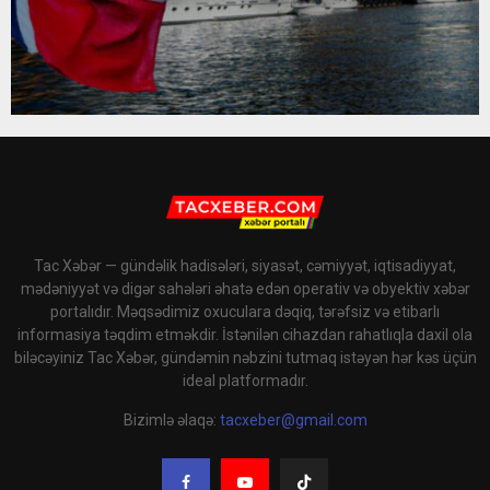
Tac Xəbər — gündəlik hadisələri, siyasət, cəmiyyət, iqtisadiyyat,
mədəniyyət və digər sahələri əhatə edən operativ və obyektiv xəbər
portalıdır. Məqsədimiz oxuculara dəqiq, tərəfsiz və etibarlı
informasiya təqdim etməkdir. İstənilən cihazdan rahatlıqla daxil ola
biləcəyiniz Tac Xəbər, gündəmin nəbzini tutmaq istəyən hər kəs üçün
ideal platformadır.
Bizimlə əlaqə:
tacxeber@gmail.com