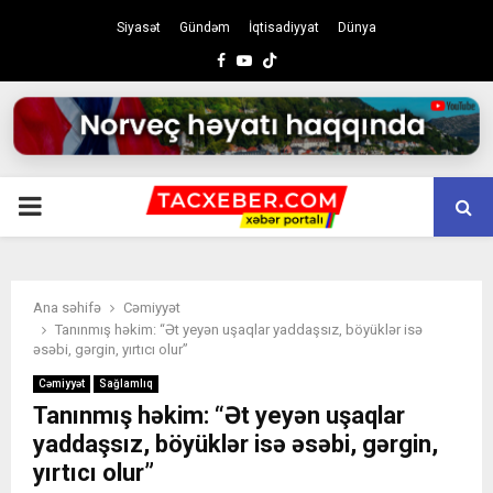
Siyasət
Gündəm
İqtisadiyyat
Dünya
Facebook
Youtube
PRIMARY
MENU
Ana səhifə
Cəmiyyət
Tanınmış həkim: “Ət yeyən uşaqlar yaddaşsız, böyüklər isə
əsəbi, gərgin, yırtıcı olur”
Cəmiyyət
Sağlamlıq
Tanınmış həkim: “Ət yeyən uşaqlar
yaddaşsız, böyüklər isə əsəbi, gərgin,
yırtıcı olur”