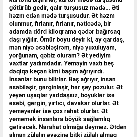
götürüb gedir, qalır turşusuz mədə… Əti
həzm edən mədə turşusudur. Ət həzm
olunmur, fırlanır, fırlanır, nəticədə, bir
adamda dörd kiloqrama qədər bağırsaq
daşı yığılır. Ömür boyu deyir ki, ay qardaş,
mən niyə əsəbləşirəm, niyə yuxuluyam,
yorğunam, qəbiz oluram? Ət yediyim
vaxtlar yadımdadır. Yeməyin vaxtı beş
dəqiqə keçən kimi başım ağrıyırdı.
İnsanlar bunu bilirlər. Baş ağrıyır, insan
əsəbiləşir, gərginləşir, hər şey pozulur. Ət
yeyən uşaqlar yaddaşsız, böyüklər isə
əsəbi, gərgin, yırtıcı, davakar olurlar. Ət
yeməyənlər isə çox rahat olurlar. Ət
yeməmək insanlara böyük sağlamlıq
gətirəcək. Narahat olmağa dəyməz. Ətdən
alınan zülalın əvəzinə bitki zülalı almaq