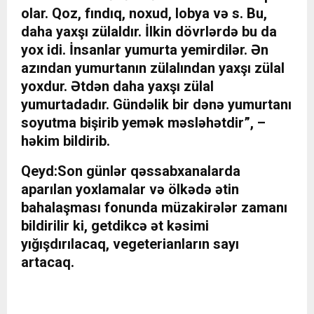
olar. Qoz, fındıq, noxud, lobya və s. Bu,
daha yaxşı zülaldır. İlkin dövrlərdə bu da
yox idi. İnsanlar yumurta yemirdilər. Ən
azından yumurtanın zülalından yaxşı zülal
yoxdur. Ətdən daha yaxşı zülal
yumurtadadır. Gündəlik bir dənə yumurtanı
soyutma bişirib yemək məsləhətdir”, –
həkim bildirib.
Qeyd:
Son günlər qəssabxanalarda
aparılan yoxlamalar və ölkədə ətin
bahalaşması fonunda müzakirələr zamanı
bildirilir ki, getdikcə ət kəsimi
yığışdırılacaq, vegeterianların sayı
artacaq.