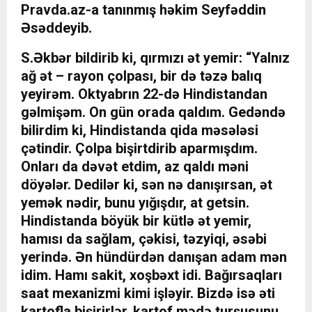
Pravda.az
-a tanınmış həkim
Seyfəddin
Əsəd
deyib.
S.Əkbər bildirib ki, qırmızı ət yemir: “Yalnız
ağ ət – rayon çolpası, bir də təzə balıq
yeyirəm. Oktyabrın 22-də Hindistandan
gəlmişəm. On gün orada qaldım. Gedəndə
bilirdim ki, Hindistanda qida məsələsi
çətindir. Çolpa bişirtdirib aparmışdım.
Onları da dəvət etdim, az qaldı məni
döyələr. Dedilər ki, sən nə danışırsan, ət
yemək nədir, bunu yığışdır, at getsin.
Hindistanda böyük bir kütlə ət yemir,
hamısı da sağlam, çəkisi, təzyiqi, əsəbi
yerində. Ən hündürdən danışan adam mən
idim. Hamı sakit, xoşbəxt idi. Bağırsaqları
saat mexanizmi kimi işləyir. Bizdə isə əti
kartofla bişirirlər, kartof mədə turşusunu