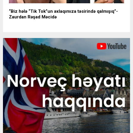
“Biz hələ “Tik Tok”un əxlaqımıza təsirində qalmışıq”-
Zaurdan Rəşad Məcidə