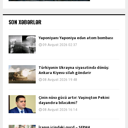
SON XƏBƏRLƏR
Yaponiyanı Yaponiya edən atom bombası
09 Avqust 2026 02:37
Türkiyənin Ukrayna siyasətində dönüş:
Ankara Kiyevə silah göndərir
08 Avqust 2026 19:48
Çinin nüvə gücü artır: Vaşinqton Pekini
dayandıra biləcəkmi?
08 Avqust 2026 16:14
İranın içindəki qurd – SEPAH