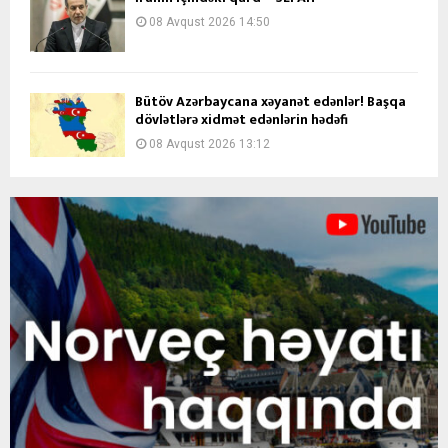
08 Avqust 2026 14:50
Bütöv Azərbaycana xəyanət edənlər! Başqa
dövlətlərə xidmət edənlərin hədəfi
08 Avqust 2026 13:12