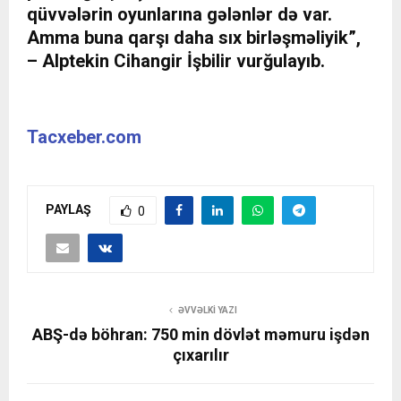
qüvvələrin oyunlarına gələnlər də var.
Amma buna qarşı daha sıx birləşməliyik”,
– Alptekin Cihangir İşbilir vurğulayıb.
Tacxeber.com
PAYLAŞ
0
ƏVVƏLKI YAZI
ABŞ-də böhran: 750 min dövlət məmuru işdən
çıxarılır