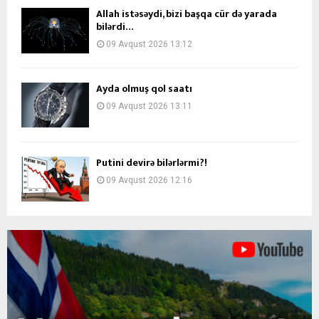
Allah istəsəydi, bizi başqa cür də yarada
bilərdi…
09 Avqust 2026 13:12
Ayda olmuş qol saatı
09 Avqust 2026 13:11
Putini devirə bilərlərmi?!
09 Avqust 2026 12:16