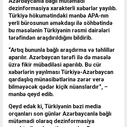
Azərbaycanla bağlı mütəmadi
dezinformasiya xarakterli xəbərlər yayılıb.
Türkiyə hökumətindəki mənbə APA-nın
yerli bürosunun əməkdaşı ilə söhbətində
bu məsələnin Türkiyənin rəsmi dairələri
tərəfindən araşdırıldığını bildirib.
“Artıq bununla bağlı araşdırma və təhlillər
aparılır. Azərbaycan tərəfi ilə də məsələ
üzrə fikir mübadiləsi aparılıb. Bu cür
xəbərlərin yayılması Türkiyə-Azərbaycan
qardaşlıq münasibətlərinə zərər verə
bilməyəcək qədər kiçik nüanslardır”, –
mənbə qeyd edib.
Qeyd edək ki, Türkiyənin bəzi media
orqanları son günlər Azərbaycanla bağlı
mütəmadi olaraq dezinformasiya