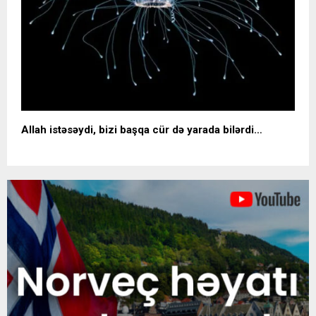
Allah istəsəydi, bizi başqa cür də yarada bilərdi…