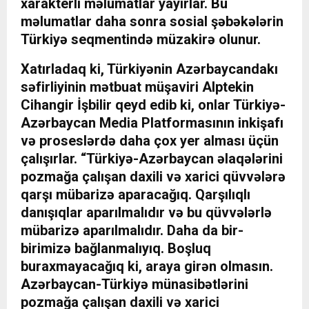
xarakterli məlumatlar yayırlar. Bu
məlumatlar daha sonra sosial şəbəkələrin
Türkiyə seqmentində müzakirə olunur.
Xatırladaq ki, Türkiyənin Azərbaycandakı
səfirliyinin mətbuat müşaviri Alptekin
Cihangir İşbilir qeyd edib ki, onlar Türkiyə-
Azərbaycan Media Platformasının inkişafı
və proseslərdə daha çox yer alması üçün
çalışırlar. “Türkiyə-Azərbaycan əlaqələrini
pozmağa çalışan daxili və xarici qüvvələrə
qarşı mübarizə aparacağıq. Qarşılıqlı
danışıqlar aparılmalıdır və bu qüvvələrlə
mübarizə aparılmalıdır. Daha da bir-
birimizə bağlanmalıyıq. Boşluq
buraxmayacağıq ki, araya girən olmasın.
Azərbaycan-Türkiyə münasibətlərini
pozmağa çalışan daxili və xarici