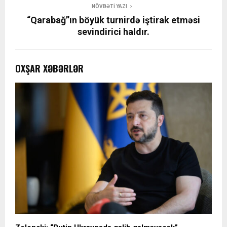
NÖVBƏTI YAZI
“Qarabağ”ın böyük turnirdə iştirak etməsi
sevindirici haldır.
OXŞAR XƏBƏRLƏR