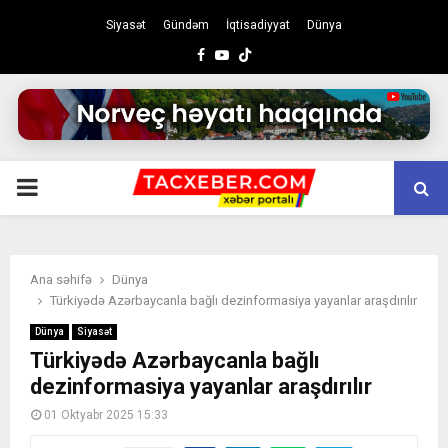
Siyasət
Gündəm
İqtisadiyyat
Dünya
Facebook
Youtube
PRIMARY
MENU
Ana səhifə
Dünya
Türkiyədə Azərbaycanla bağlı dezinformasiya yayanlar araşdırılır
Dünya
Siyasət
Türkiyədə Azərbaycanla bağlı
dezinformasiya yayanlar araşdırılır
01 Oktyabr 2025 15:33