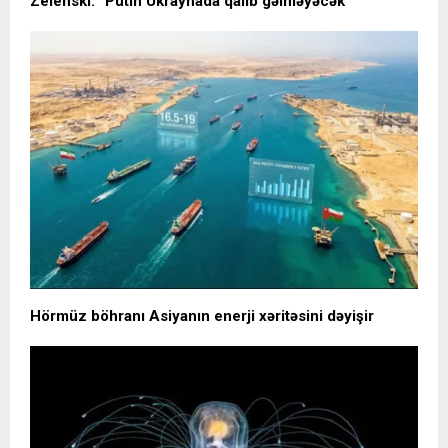
Zelenski: “Putin Ukraynada qalib gəlməyəcək”
Hörmüz böhranı Asiyanın enerji xəritəsini dəyişir