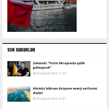
SON XƏBƏRLƏR
Zelenski: “Putin Ukraynada qalib
gəlməyəcək”
09 Avqust 2026 17:24
Hörmüz böhranı Asiyanın enerji xəritəsini
dəyişir
09 Avqust 2026 14:47