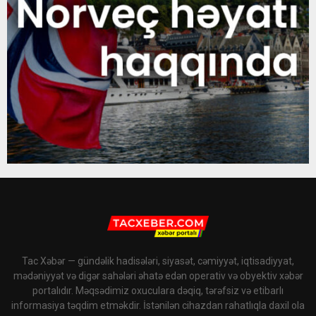
Tac Xəbər — gündəlik hadisələri, siyasət, cəmiyyət, iqtisadiyyat,
mədəniyyət və digər sahələri əhatə edən operativ və obyektiv xəbər
portalıdır. Məqsədimiz oxuculara dəqiq, tərəfsiz və etibarlı
informasiya təqdim etməkdir. İstənilən cihazdan rahatlıqla daxil ola