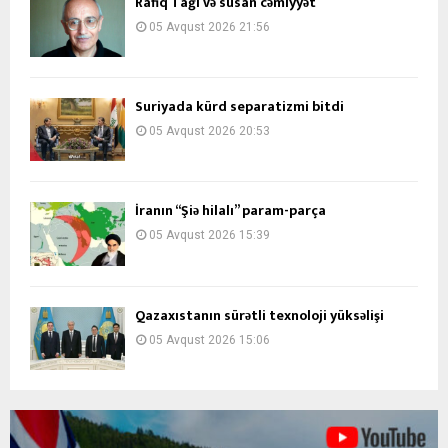
Rafiq Tağı və susan cəmiyyət
05 Avqust 2026 21:56
Suriyada kürd separatizmi bitdi
05 Avqust 2026 20:53
İranın “Şiə hilalı” param-parça
05 Avqust 2026 15:39
Qazaxıstanın sürətli texnoloji yüksəlişi
05 Avqust 2026 15:06