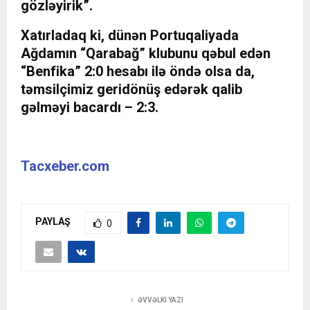
gözləyirik”.
Xatırladaq ki, dünən Portuqaliyada
Ağdamın “Qarabağ” klubunu qəbul edən
“Benfika” 2:0 hesabı ilə öndə olsa da,
təmsilçimiz geridönüş edərək qalib
gəlməyi bacardı – 2:3.
Tacxeber.com
PAYLAŞ
0
ƏVVƏLKI YAZI