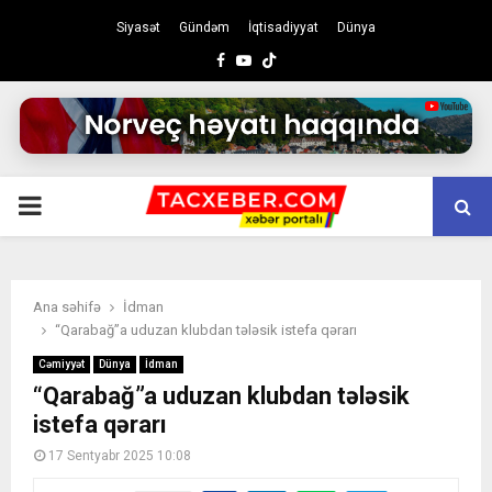
Siyasət
Gündəm
İqtisadiyyat
Dünya
Facebook
Youtube
PRIMARY
MENU
Ana səhifə
İdman
“Qarabağ”a uduzan klubdan tələsik istefa qərarı
Cəmiyyət
Dünya
İdman
“Qarabağ”a uduzan klubdan tələsik
istefa qərarı
17 Sentyabr 2025 10:08