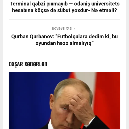
Terminal qəbzi çıxmayıb — ödəniş universitets
hesabına köçsə də sübut yoxdur- Nə etməli?
NÖVBƏTI YAZI
Qurban Qurbanov: “Futbolçulara dedim ki, bu
oyundan həzz almalıyıq”
OXŞAR XƏBƏRLƏR