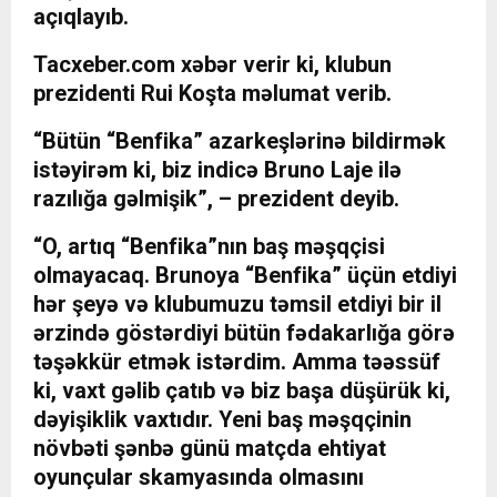
açıqlayıb.
Tacxeber.com
xəbər verir ki, klubun
prezidenti Rui Koşta məlumat verib.
“Bütün “Benfika” azarkeşlərinə bildirmək
istəyirəm ki, biz indicə Bruno Laje ilə
razılığa gəlmişik”, – prezident deyib.
“O, artıq “Benfika”nın baş məşqçisi
olmayacaq. Brunoya “Benfika” üçün etdiyi
hər şeyə və klubumuzu təmsil etdiyi bir il
ərzində göstərdiyi bütün fədakarlığa görə
təşəkkür etmək istərdim. Amma təəssüf
ki, vaxt gəlib çatıb və biz başa düşürük ki,
dəyişiklik vaxtıdır. Yeni baş məşqçinin
növbəti şənbə günü matçda ehtiyat
oyunçular skamyasında olmasını