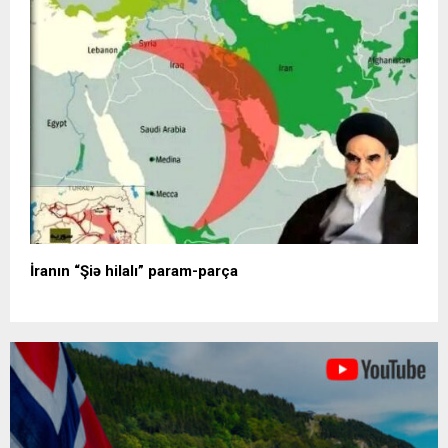
İranın “Şiə hilalı” param-parça