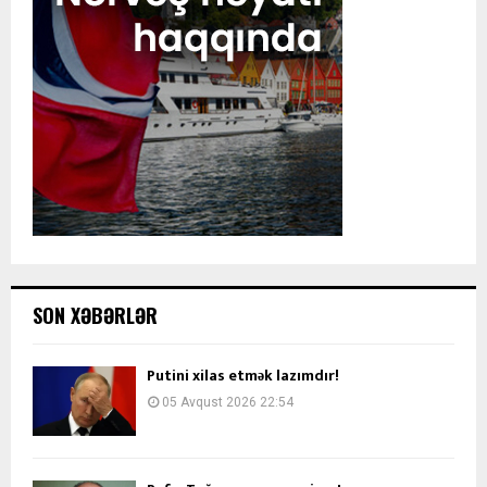
SON XƏBƏRLƏR
Putini xilas etmək lazımdır!
05 Avqust 2026 22:54