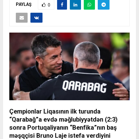
PAYLAŞ
0
Çempionlar Liqasının ilk turunda
“Qarabağ”a evdə məğlubiyyətdən (2:3)
sonra Portuqaliyanın “Benfika”nın baş
məşqçisi Bruno Laje istefa verdiyini