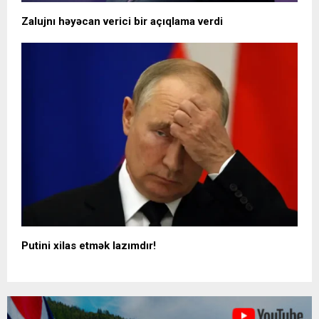
Zalujnı həyəcan verici bir açıqlama verdi
Putini xilas etmək lazımdır!