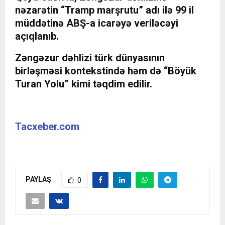
nəzarətin “Tramp marşrutu” adı ilə 99 il
müddətinə ABŞ-a icarəyə veriləcəyi
açıqlanıb.
Zəngəzur dəhlizi türk dünyasının
birləşməsi kontekstində həm də “Böyük
Turan Yolu” kimi təqdim edilir.
Tacxeber.com
PAYLAŞ
0