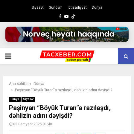
Siyasət
Gündəm
İqtisadiyyat
Dünya
Facebook
Youtube
PRIMARY
MENU
Ana səhifə
Dünya
Paşinyan “Böyük Turan”a razılaşdı, dəhlizin adını dəyişdi?
Dünya
Siyasət
Paşinyan “Böyük Turan”a razılaşdı,
dəhlizin adını dəyişdi?
03 Sentyabr 2025 01:40