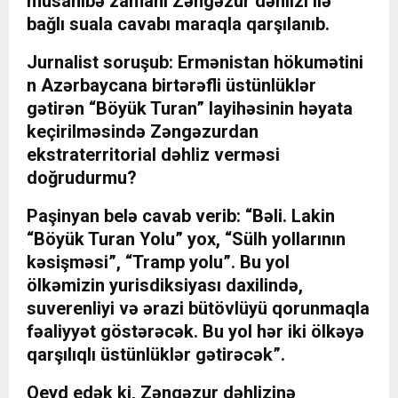
müsahibə zamanı Zəngəzur dəhlizi ilə
bağlı suala cavabı maraqla qarşılanıb.
Jurnalist soruşub: Ermənistan hökumətini
n Azərbaycana birtərəfli üstünlüklər
gətirən “Böyük Turan” layihəsinin həyata
keçirilməsində Zəngəzurdan
ekstraterritorial dəhliz verməsi
doğrudurmu?
Paşinyan belə cavab verib: “Bəli. Lakin
“Böyük Turan Yolu” yox, “Sülh yollarının
kəsişməsi”, “Tramp yolu”. Bu yol
ölkəmizin yurisdiksiyası daxilində,
suverenliyi və ərazi bütövlüyü qorunmaqla
fəaliyyət göstərəcək. Bu yol hər iki ölkəyə
qarşılıqlı üstünlüklər gətirəcək”.
Qeyd edək ki, Zəngəzur dəhlizinə