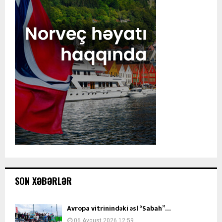
SON XƏBƏRLƏR
Avropa vitrinindəki əsl “Sabah”…
06 Avqust 2026 12:59