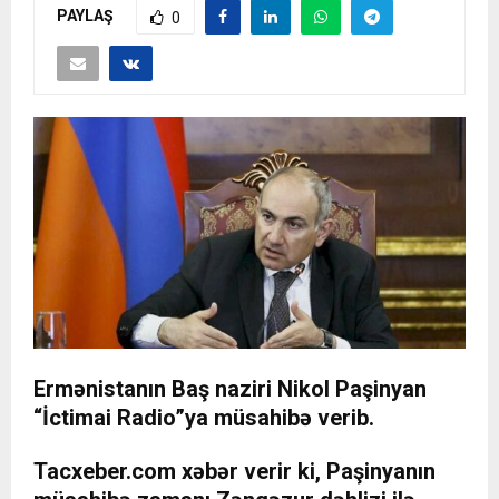
PAYLAŞ
0
Ermənistanın Baş naziri Nikol Paşinyan
“İctimai Radio”ya müsahibə verib.
Tacxeber.com
xəbər verir ki, Paşinyanın