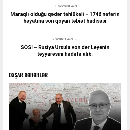
ƏVVƏLKI YAZI
Maraqlı olduğu qədər təhlükəli – 1746 nəfərin
həyatına son qoyan təbiət hadisəsi
NÖVBƏTI YAZI
SOS! – Rusiya Ursula von der Leyenin
təyyarəsini hədəfə alıb.
OXŞAR XƏBƏRLƏR