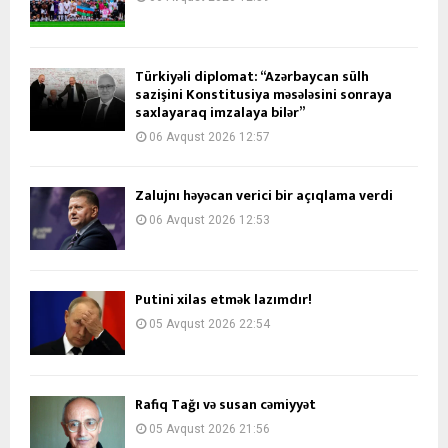
Türkiyəli diplomat: “Azərbaycan sülh
sazişini Konstitusiya məsələsini sonraya
saxlayaraq imzalaya bilər”
06 Avqust 2026 12:57
Zalujnı həyəcan verici bir açıqlama verdi
06 Avqust 2026 12:53
Putini xilas etmək lazımdır!
05 Avqust 2026 22:54
Rafiq Tağı və susan cəmiyyət
05 Avqust 2026 21:56