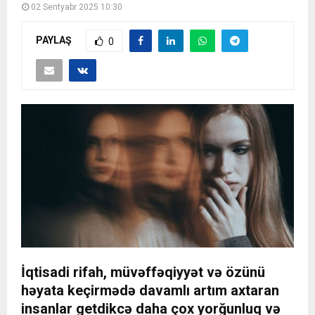
02 Sentyabr 2025 10:30
PAYLAŞ
0
İqtisadi rifah, müvəffəqiyyət və özünü
həyata keçirmədə davamlı artım axtaran
insanlar getdikcə daha çox yorğunluq və