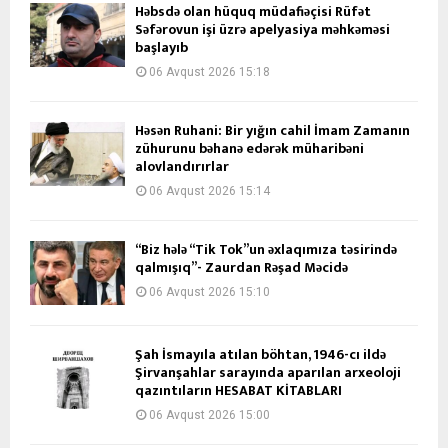
Həbsdə olan hüquq müdafiəçisi Rüfət
Səfərovun işi üzrə apelyasiya məhkəməsi
başlayıb
06 Avqust 2026 15:18
Həsən Ruhani: Bir yığın cahil İmam Zamanın
zühurunu bəhanə edərək müharibəni
alovlandırırlar
06 Avqust 2026 15:14
“Biz hələ “Tik Tok”un əxlaqımıza təsirində
qalmışıq”- Zaurdan Rəşad Məcidə
06 Avqust 2026 15:10
Şah İsmayıla atılan böhtan, 1946-cı ildə
Şirvanşahlar sarayında aparılan arxeoloji
qazıntıların HESABAT KİTABLARI
06 Avqust 2026 15:00