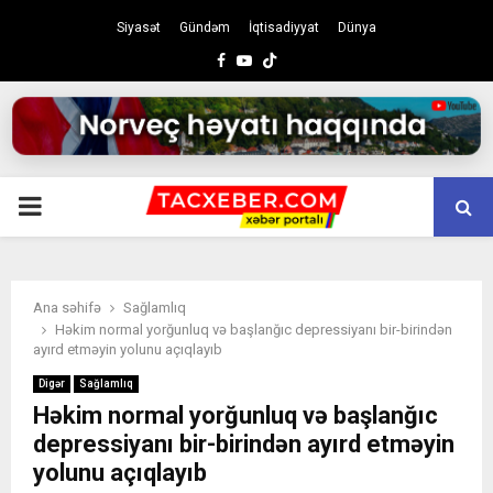
Siyasət
Gündəm
İqtisadiyyat
Dünya
Facebook
Youtube
PRIMARY
MENU
Ana səhifə
Sağlamlıq
Həkim normal yorğunluq və başlanğıc depressiyanı bir-birindən
ayırd etməyin yolunu açıqlayıb
Digər
Sağlamlıq
Həkim normal yorğunluq və başlanğıc
depressiyanı bir-birindən ayırd etməyin
yolunu açıqlayıb