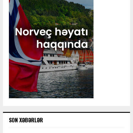
SON XƏBƏRLƏR