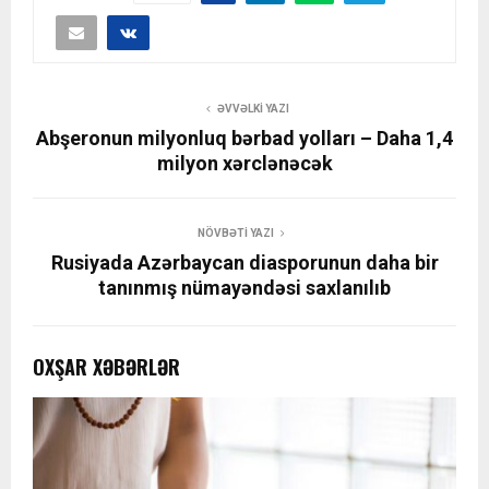
ƏVVƏLKI YAZI
Abşeronun milyonluq bərbad yolları – Daha 1,4
milyon xərclənəcək
NÖVBƏTI YAZI
Rusiyada Azərbaycan diasporunun daha bir
tanınmış nümayəndəsi saxlanılıb
OXŞAR XƏBƏRLƏR