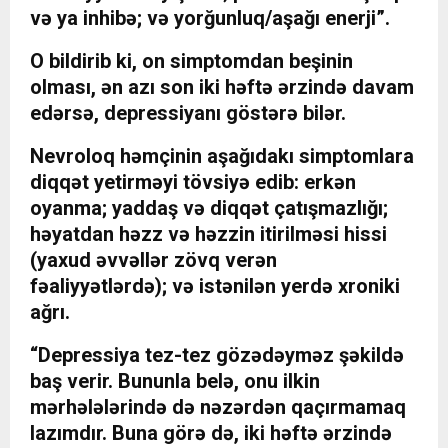
və ya inhibə; və yorğunluq/aşağı enerji”.
O bildirib ki, on simptomdan beşinin
olması, ən azı son iki həftə ərzində davam
edərsə, depressiyanı göstərə bilər.
Nevroloq həmçinin aşağıdakı simptomlara
diqqət yetirməyi tövsiyə edib: erkən
oyanma; yaddaş və diqqət çatışmazlığı;
həyatdan həzz və həzzin itirilməsi hissi
(yaxud əvvəllər zövq verən
fəaliyyətlərdə); və istənilən yerdə xroniki
ağrı.
“Depressiya tez-tez gözədəyməz şəkildə
baş verir. Bununla belə, onu ilkin
mərhələlərində də nəzərdən qaçırmamaq
lazımdır. Buna görə də, iki həftə ərzində