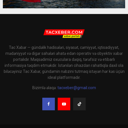
Tac Xəbər — gündəlik hadisələri, siyasət, cəmiyyət, iqtisadiyyat,
mədəniyyət və digər sahələri əhatə edən operativ və obyektiv xəbər
portalıdır. Məqsədimiz oxuculara dəqiq, tərəfsiz və etibarlı
informasiya təqdim etməkdir. İstənilən cihazdan rahatlıqla daxil ola
biləcəyiniz Tac Xəbər, gündəmin nəbzini tutmaq istəyən hər kəs üçün
ideal platformadır.
Bizimlə əlaqə:
tacxeber@gmail.com