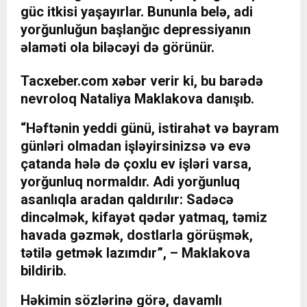
güc itkisi yaşayırlar. Bununla belə, adi
yorğunluğun başlanğıc depressiyanın
əlaməti ola biləcəyi də görünür.
Tacxeber.com
xəbər verir ki, bu barədə
nevroloq Nataliya Maklakova danışıb.
“Həftənin yeddi günü, istirahət və bayram
günləri olmadan işləyirsinizsə və evə
çatanda hələ də çoxlu ev işləri varsa,
yorğunluq normaldır. Adi yorğunluq
asanlıqla aradan qaldırılır: Sadəcə
dincəlmək, kifayət qədər yatmaq, təmiz
havada gəzmək, dostlarla görüşmək,
tətilə getmək lazımdır”, – Maklakova
bildirib.
Həkimin sözlərinə görə, davamlı