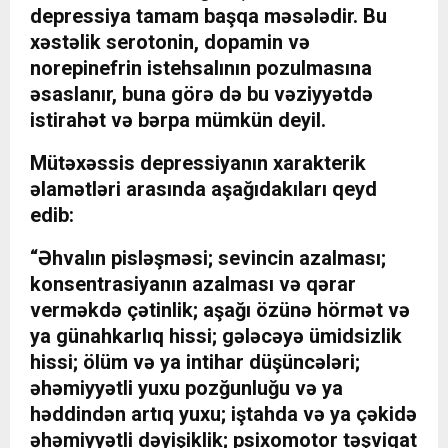
depressiya tamam başqa məsələdir. Bu
xəstəlik serotonin, dopamin və
norepinefrin istehsalının pozulmasına
əsaslanır, buna görə də bu vəziyyətdə
istirahət və bərpa mümkün deyil.
Mütəxəssis depressiyanın xarakterik
əlamətləri arasında aşağıdakıları qeyd
edib:
“Əhvalın pisləşməsi; sevincin azalması;
konsentrasiyanın azalması və qərar
verməkdə çətinlik; aşağı özünə hörmət və
ya günahkarlıq hissi; gələcəyə ümidsizlik
hissi; ölüm və ya intihar düşüncələri;
əhəmiyyətli yuxu pozğunluğu və ya
həddindən artıq yuxu; iştahda və ya çəkidə
əhəmiyyətli dəyişiklik; psixomotor təşviqat