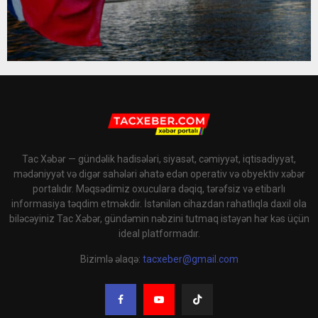
Tac Xəbər — gündəlik hadisələri, siyasət, cəmiyyət, iqtisadiyyat,
mədəniyyət və digər sahələri əhatə edən operativ və obyektiv xəbər
portalıdır. Məqsədimiz oxuculara dəqiq, tərəfsiz və etibarlı
informasiya təqdim etməkdir. İstənilən cihazdan rahatlıqla daxil ola
biləcəyiniz Tac Xəbər, gündəmin nəbzini tutmaq istəyən hər kəs üçün
ideal platformadır.
Bizimlə əlaqə:
tacxeber@gmail.com