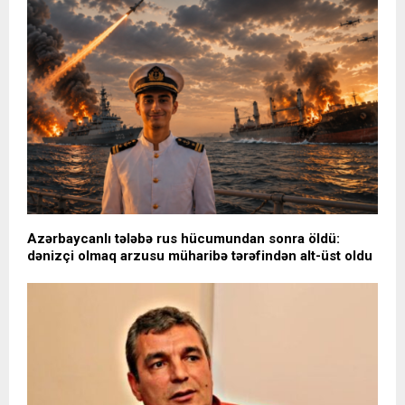
Azərbaycanlı tələbə rus hücumundan sonra öldü:
dənizçi olmaq arzusu müharibə tərəfindən alt-üst oldu