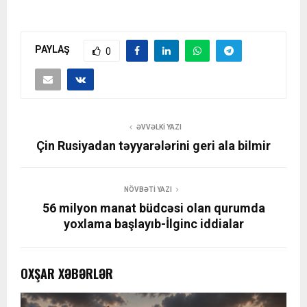
PAYLAŞ
0
ƏVVƏLKI YAZI
Çin Rusiyadan təyyarələrini geri ala bilmir
NÖVBƏTI YAZI
56 milyon manat büdcəsi olan qurumda
yoxlama başlayıb-İlginc iddialar
OXŞAR XƏBƏRLƏR