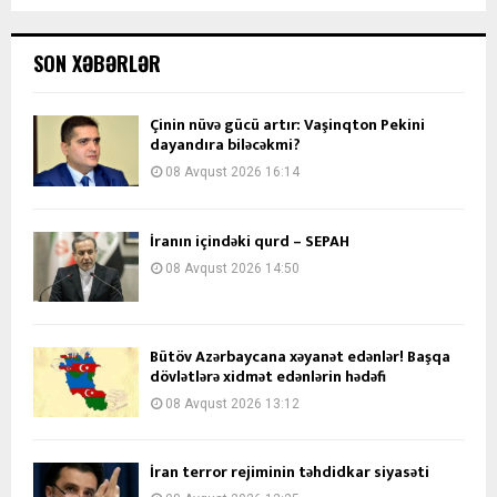
SON XƏBƏRLƏR
Çinin nüvə gücü artır: Vaşinqton Pekini
dayandıra biləcəkmi?
08 Avqust 2026 16:14
İranın içindəki qurd – SEPAH
08 Avqust 2026 14:50
Bütöv Azərbaycana xəyanət edənlər! Başqa
dövlətlərə xidmət edənlərin hədəfi
08 Avqust 2026 13:12
İran terror rejiminin təhdidkar siyasəti