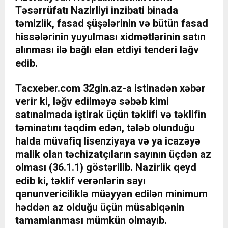
Təsərrüfatı Nazirliyi inzibati binada
təmizlik, fasad şüşələrinin və bütün fasad
hissələrinin yuyulması xidmətlərinin satın
alınması ilə bağlı elan etdiyi tenderi ləğv
edib.
Tacxeber.com 32gin.az-a istinadən xəbər
verir ki, ləğv edilməyə səbəb kimi
satınalmada iştirak üçün təklifi və təklifin
təminatını təqdim edən, tələb olunduğu
halda müvafiq lisenziyaya və ya icazəyə
malik olan təchizatçıların sayının üçdən az
olması (36.1.1) göstərilib. Nazirlik qeyd
edib ki, təklif verənlərin sayı
qanunvericiliklə müəyyən edilən minimum
həddən az olduğu üçün müsabiqənin
tamamlanması mümkün olmayıb.