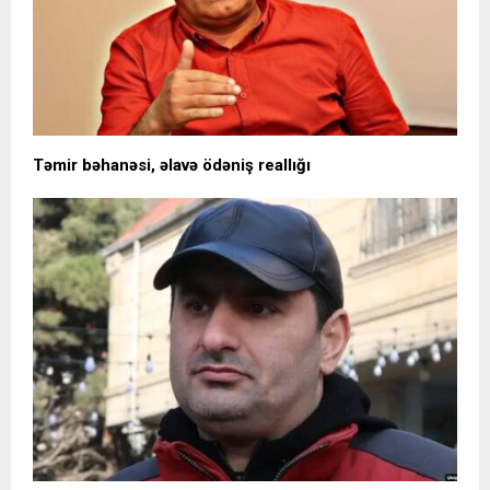
Təmir bəhanəsi, əlavə ödəniş reallığı