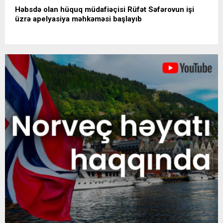
Həbsdə olan hüquq müdafiəçisi Rüfət Səfərovun işi
üzrə apelyasiya məhkəməsi başlayıb