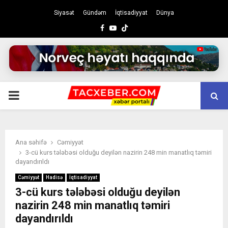
Siyasət
Gündəm
İqtisadiyyat
Dünya
Facebook
Youtube
PRIMARY
MENU
Ana səhifə
Cəmiyyət
3-cü kurs tələbəsi olduğu deyilən nazirin 248 min manatlıq təmiri
dayandırıldı
Cəmiyyət
Hadisə
İqtisadiyyat
3-cü kurs tələbəsi olduğu deyilən
nazirin 248 min manatlıq təmiri
dayandırıldı