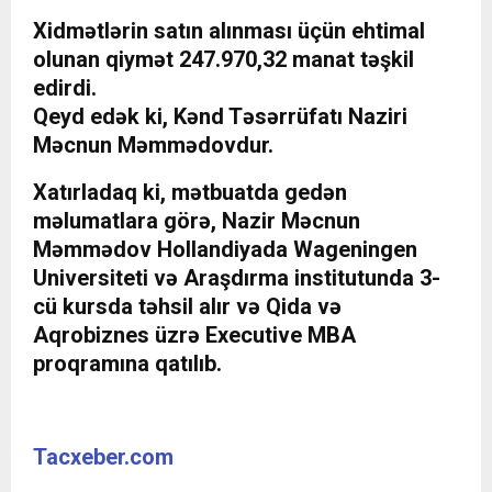
Xidmətlərin satın alınması üçün ehtimal
olunan qiymət 247.970,32 manat təşkil
edirdi.
Qeyd edək ki, Kənd Təsərrüfatı Naziri
Məcnun Məmmədovdur.
Xatırladaq ki, mətbuatda gedən
məlumatlara görə, Nazir Məcnun
Məmmədov Hollandiyada Wageningen
Universiteti və Araşdırma institutunda 3-
cü kursda təhsil alır və Qida və
Aqrobiznes üzrə Executive MBA
proqramına qatılıb.
Tacxeber.com