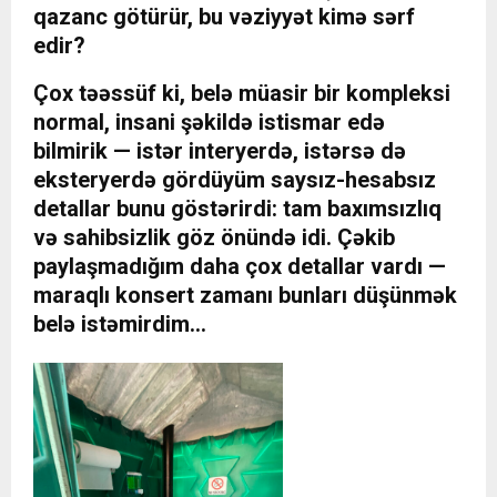
qazanc götürür, bu vəziyyət kimə sərf
edir?
Çox təəssüf ki, belə müasir bir kompleksi
normal, insani şəkildə istismar edə
bilmirik — istər interyerdə, istərsə də
eksteryerdə gördüyüm saysız-hesabsız
detallar bunu göstərirdi: tam baxımsızlıq
və sahibsizlik göz önündə idi. Çəkib
paylaşmadığım daha çox detallar vardı —
maraqlı konsert zamanı bunları düşünmək
belə istəmirdim…