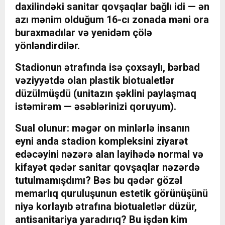
daxilindəki sanitar qovşaqlar bağlı idi — ən
azı mənim olduğum 16-cı zonada məni ora
buraxmadılar və yenidəm çölə
yönləndirdilər.
Stadionun ətrafında isə çoxsaylı, bərbad
vəziyyətdə olan plastik biotualetlər
düzülmüşdü (unitazın şəklini paylaşmaq
istəmirəm — əsəblərinizi qoruyum).
Sual olunur: məgər on minlərlə insanın
eyni anda stadion kompleksini ziyarət
edəcəyini nəzərə alan layihədə normal və
kifayət qədər sanitar qovşaqlar nəzərdə
tutulmamışdımı? Bəs bu qədər gözəl
memarlıq quruluşunun estetik görünüşünü
niyə korlayıb ətrafına biotualetlər düzür,
antisanitariya yaradırıq? Bu işdən kim