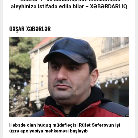
əleyhinizə istifadə edilə bilər – XƏBƏRDARLIQ
OXŞAR XƏBƏRLƏR
Həbsdə olan hüquq müdafiəçisi Rüfət Səfərovun işi
üzrə apelyasiya məhkəməsi başlayıb