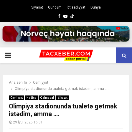
Siyasət
Gündəm
İqtisadiyyat
Dünya
Facebook
Youtube
PRIMARY
MENU
Ana səhifə
Cəmiyyət
Olimpiya stadionunda tualetə getmək istədim, amma ….
Cəmiyyət
Hadisə
Qalmaqal
Şikayət
Olimpiya stadionunda tualetə getmək
istədim, amma ….
29 İyul 2025 16:31