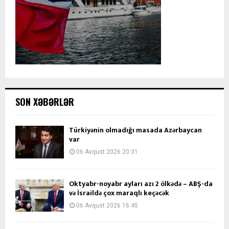
SON XƏBƏRLƏR
Türkiyənin olmadığı masada Azərbaycan
var
06 Avqust 2026 20:31
Oktyabr-noyabr ayları azı 2 ölkədə – ABŞ-da
və İsraildə çox maraqlı keçəcək
06 Avqust 2026 16:45