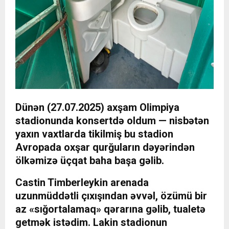
Dünən (27.07.2025) axşam Olimpiya
stadionunda konsertdə oldum — nisbətən
yaxın vaxtlarda tikilmiş bu stadion
Avropada oxşar qurğuların dəyərindən
ölkəmizə üçqat baha başa gəlib.
Castin Timberleykin arenada
uzunmüddətli çıxışından əvvəl, özümü bir
az «sığortalamaq» qərarına gəlib, tualetə
getmək istədim. Lakin stadionun