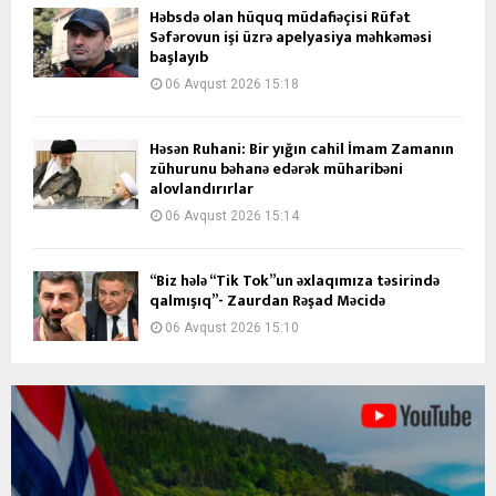
Həbsdə olan hüquq müdafiəçisi Rüfət
Səfərovun işi üzrə apelyasiya məhkəməsi
başlayıb
06 Avqust 2026 15:18
Həsən Ruhani: Bir yığın cahil İmam Zamanın
zühurunu bəhanə edərək müharibəni
alovlandırırlar
06 Avqust 2026 15:14
“Biz hələ “Tik Tok”un əxlaqımıza təsirində
qalmışıq”- Zaurdan Rəşad Məcidə
06 Avqust 2026 15:10