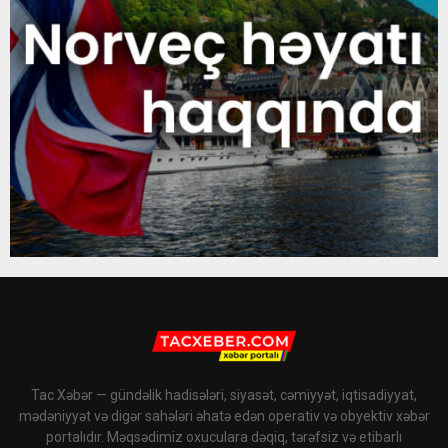
Tac Xəbər — gündəlik hadisələri, siyasət, cəmiyyət, iqtisadiyyat,
mədəniyyət və digər sahələri əhatə edən operativ və obyektiv xəbər
portalıdır. Məqsədimiz oxuculara dəqiq, tərəfsiz və etibarlı