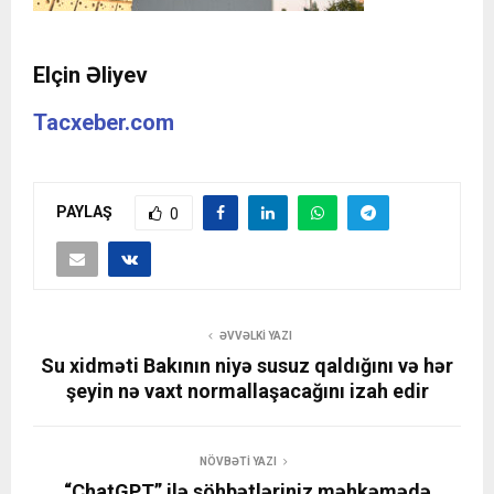
Elçin Əliyev
Tacxeber.com
PAYLAŞ
0
ƏVVƏLKI YAZI
Su xidməti Bakının niyə susuz qaldığını və hər
şeyin nə vaxt normallaşacağını izah edir
NÖVBƏTI YAZI
“ChatGPT” ilə söhbətləriniz məhkəmədə