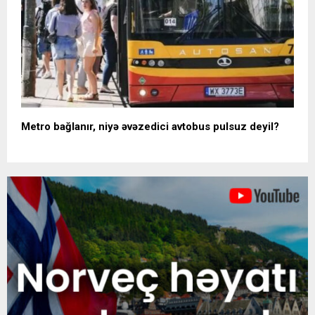
Metro bağlanır, niyə əvəzedici avtobus pulsuz deyil?