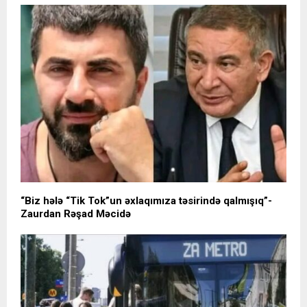
“Biz hələ “Tik Tok”un əxlaqımıza təsirində qalmışıq”-
Zaurdan Rəşad Məcidə