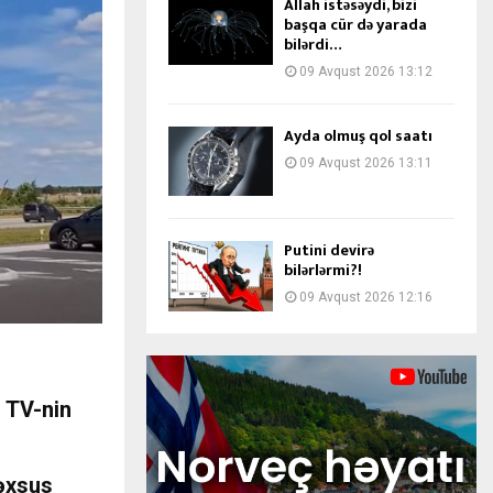
Allah istəsəydi, bizi
başqa cür də yarada
bilərdi…
09 Avqust 2026 13:12
Ayda olmuş qol saatı
09 Avqust 2026 13:11
Putini devirə
bilərlərmi?!
09 Avqust 2026 12:16
L TV-nin
əxsus