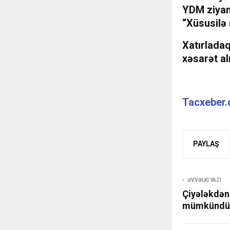
YDM ziyan
“Xüsusilə 
Xatırladaq
xəsarət al
Tacxeber
PAYLAŞ
ƏVVƏLKI YAZI
Çiyələkdə
mümkündür