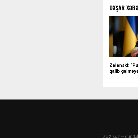
OXŞAR XƏB
Zelenski: “P
qalib gəlməy
Tac Xəbər — gündəli