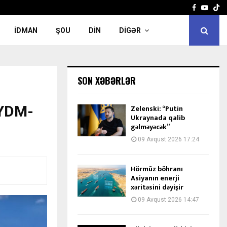
Facebook
Yout
İDMAN
ŞOU
DIN
DIGƏR
SON XƏBƏRLƏR
 YDM-
Zelenski: “Putin
Ukraynada qalib
gəlməyəcək”
09 Avqust 2026 17:24
Hörmüz böhranı
Asiyanın enerji
xəritəsini dəyişir
09 Avqust 2026 14:47