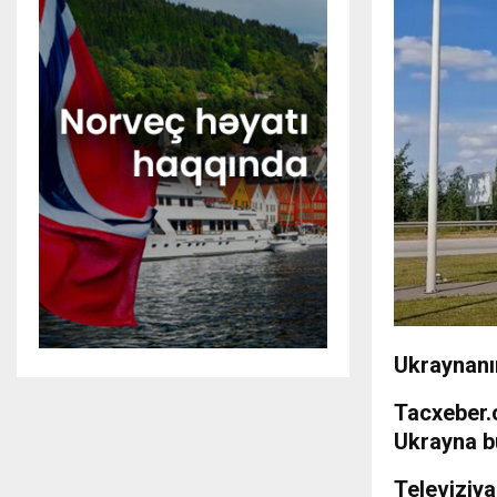
Ukraynanın
Tacxeber
Ukrayna b
Televiziy