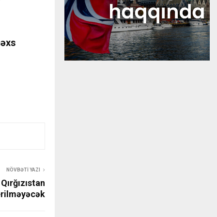
şəxs
NÖVBƏTI YAZI
 Qırğızıstan
erilməyəcək