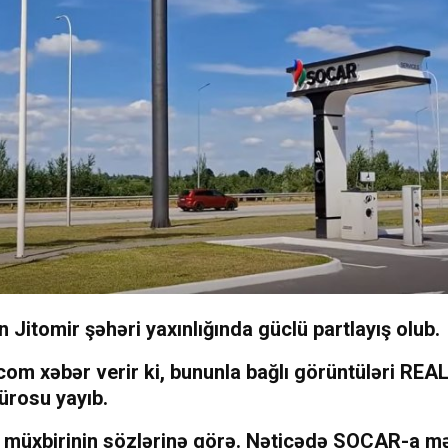
 Jitomir şəhəri yaxınlığında güclü partlayış olub.
.com
xəbər verir ki, bununla bağlı görüntüləri REA
ürosu yayıb.
a müxbirinin sözlərinə görə. Nəticədə SOCAR-a m