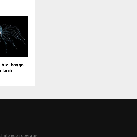
, bizi başqa
bilərdi…
 əhatə edən operativ