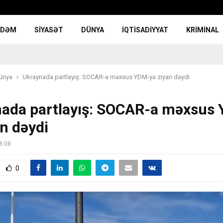
NDƏM
SIYASƏT
DÜNYA
İQTISADIYYAT
KRIMINAL
ünya
Ukraynada partlayış: SOCAR-a məxsus YDM-yə ziyan dəydi
ada partlayış: SOCAR-a məxsus
an dəydi
8:08
0