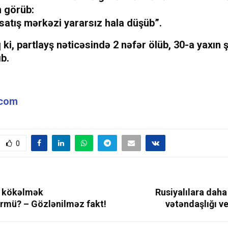
 görüb:
satış mərkəzi yararsız hala düşüb”.
 ki, partlayş nəticəsində 2 nəfər ölüb, 30-a yaxın 
ıb.
.com
0
n kökəlmək
Rusiyalılara daha
mü? – Gözlənilməz fakt!
vətəndaşlığı v