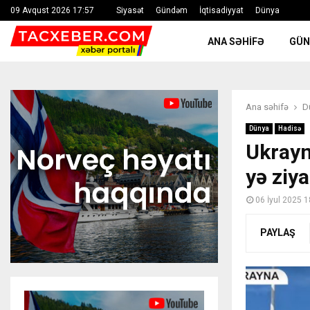
09 Avqust 2026 17:57
Siyasət
Gündəm
İqtisadiyyat
Dünya
ANA SƏHIFƏ
GÜ
Ana səhifə
D
Dünya
Hadisə
Ukrayn
yə ziy
06 İyul 2025 1
PAYLAŞ