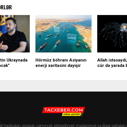
ƏRLƏR
utin Ukraynada
Hörmüz böhranı Asiyanın
Allah istəsəydi
əcək”
enerji xəritəsini dəyişir
cür də yarada 
k hadisələri, siyasət, cəmiyyət, iqtisadiyyat, mədəniyyət və digər sahələri