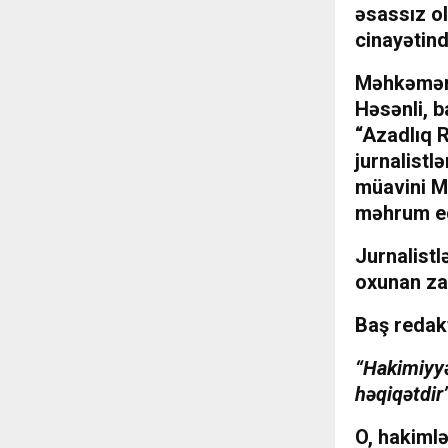
əsassız ol
cinayətind
Məhkəməni
Həsənli, b
“Azadlıq R
jurnalistl
müavini M
məhrum ed
Jurnalistl
oxunan zam
Baş redakt
“Hakimiyy
həqiqətdir
O, hakimlə