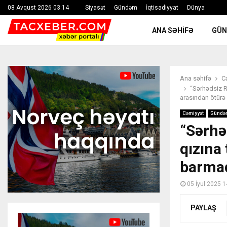
08 Avqust 2026 03:14
Siyasət
Gündəm
İqtisadiyyat
Dünya
ANA SƏHIFƏ
GÜ
Ana səhifə
C
“Sərhədsiz R
arasından ötürə
Cəmiyyət
Gündə
“Sərhə
qızına
barmaq
05 İyul 2025 1
PAYLAŞ