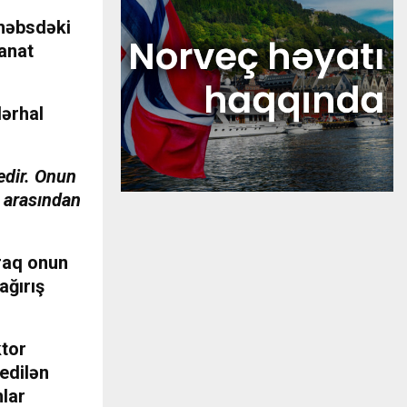
 həbsdəki
anat
dərhal
edir. Onun
r arasından
raq onun
ağırış
ktor
edilən
nlar