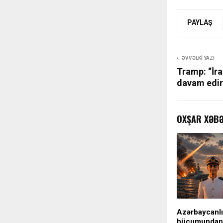
PAYLAŞ
ƏVVƏLKI YAZI
Tramp: “İr
davam edir
OXŞAR XƏB
Azərbaycanlı
hücumundan 