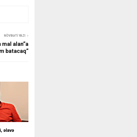
NÖVBƏTI YAZI
n mal alan”a
ilm batacaq”
, əlavə