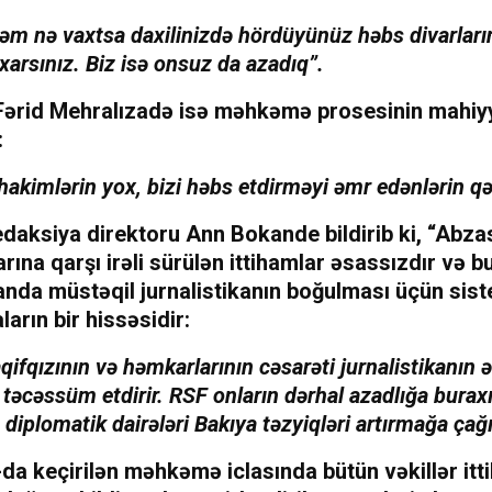
əm nə vaxtsa daxilinizdə hördüyünüz həbs divarları
xarsınız. Biz isə onsuz da azadıq”.
 Fərid Mehralızadə isə məhkəmə prosesinin mahiyy
:
akimlərin yox, bizi həbs etdirməyi əmr edənlərin qər
edaksiya direktoru Ann Bokande bildirib ki, “Abz
ına qarşı irəli sürülən ittihamlar əsassızdır və b
nda müstəqil jurnalistikanın boğulması üçün sis
ların bir hissəsidir:
ifqızının və həmkarlarının cəsarəti jurnalistikanın ə
i təcəssüm etdirir. RSF onların dərhal azadlığa burax
diplomatik dairələri Bakıya təzyiqləri artırmağa çağı
da keçirilən məhkəmə iclasında bütün vəkillər itt