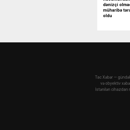
dənizçi olma
müharibə tərə
oldu
Tac Xəbər — gündəli
və obyektiv xəbə
İstənilən cihazdan 