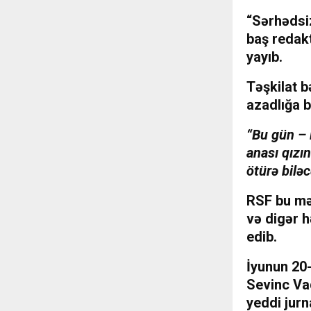
“Sərhədsi
baş redak
yayıb.
Təşkilat b
azadlığa b
“Bu gün – 
anası qızı
ötürə bilə
RSF bu mə
və digər h
edib.
İyunun 20
Sevinc Vaq
yeddi jurn