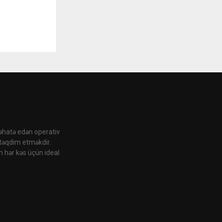
 əhatə edən operativ
 təqdim etməkdir.
n hər kəs üçün ideal