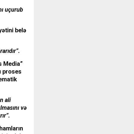
nı uçurub
ətini belə
arıdır”.
as Media”
u proses
tematik
n ali
ılmasını və
rır”.
ihamların