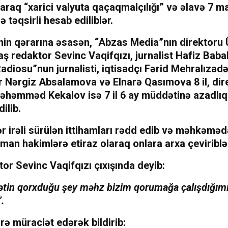
araq “xarici valyuta qaçaqmalçılığı” və əlavə 7 ma
ə təqsirli hesab ediliblər.
n qərarına əsasən, “Abzas Media”nın direktoru 
aş redaktor Sevinc Vaqifqızı, jurnalist Hafiz Babal
adiosu”nun jurnalisti, iqtisadçı Fərid Mehralızadə 
ər Nərgiz Absalamova və Elnarə Qasımova 8 il, dir
əhəmməd Kekalov isə 7 il 6 ay müddətinə azadlı
ilib.
ər irəli sürülən ittihamları rədd edib və məhkəm
an hakimlərə etiraz olaraq onlara arxa çeviriblə
or Sevinc Vaqifqızı çıxışında deyib:
ətin qorxduğu şey məhz bizim qorumağa çalışdığım
”.
rə müraciət edərək bildirib: