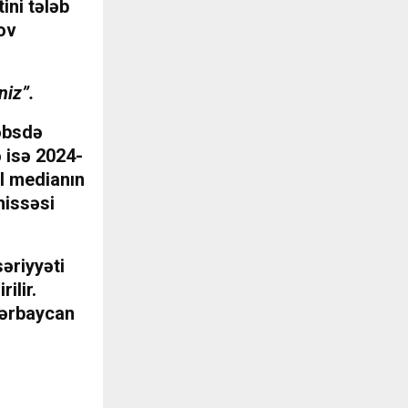
ini tələb
ov
niz”.
əbsdə
ə isə 2024-
il medianın
hissəsi
əriyyəti
ilir.
zərbaycan