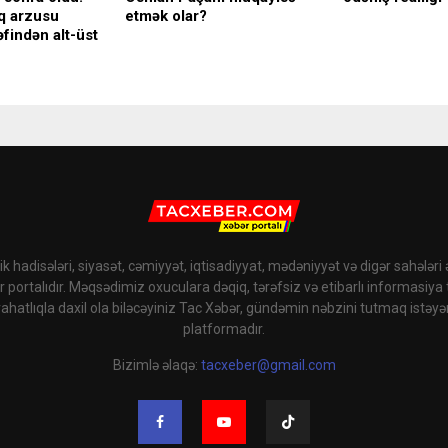
q arzusu
etmək olar?
findən alt-üst
k hadisələri, siyasət, cəmiyyət, iqtisadiyyat, mədəniyyət və digər sahələri
r portalıdır. Məqsədimiz oxuculara dəqiq, tərəfsiz və etibarlı informasiya
rahatlıqla daxil ola biləcəyiniz Tac Xəbər, gündəmin nəbzini tutmaq istəyə
platformadır.
Bizimlə əlaqə:
tacxeber@gmail.com