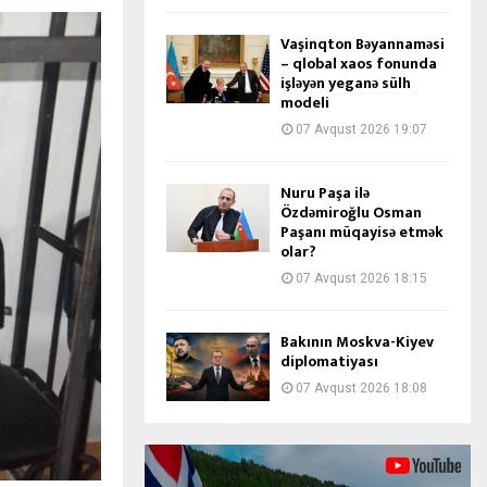
Vaşinqton Bəyannaməsi
– qlobal xaos fonunda
işləyən yeganə sülh
modeli
07 Avqust 2026 19:07
Nuru Paşa ilə
Özdəmiroğlu Osman
Paşanı müqayisə etmək
olar?
07 Avqust 2026 18:15
Bakının Moskva-Kiyev
diplomatiyası
07 Avqust 2026 18:08