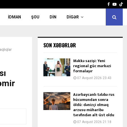
Facebook
Yout
İDMAN
ŞOU
DIN
DIGƏR
SON XƏBƏRLƏR
aqlıqlar
Məkkə sazişi: Yeni
regional güc mərkəzi
formalaşır
sı
07 Avqust 2026 23:43
əmir
Azərbaycanlı tələbə rus
hücumundan sonra
öldü: dənizçi olmaq
arzusu müharibə
tərəfindən alt-üst oldu
07 Avqust 2026 21:18