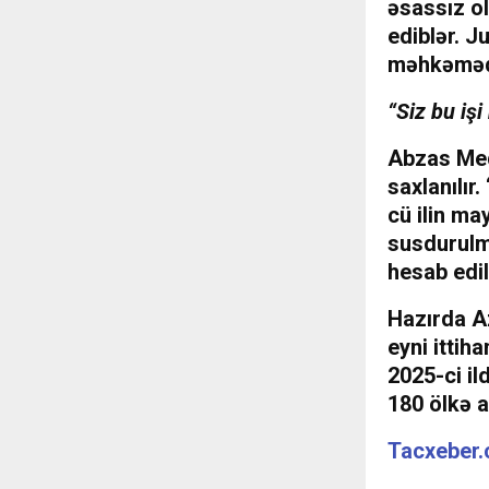
əsassız ol
ediblər. 
məhkəməd
“Siz bu işi
Abzas Med
saxlanılır
cü ilin ma
susdurulma
hesab edili
Hazırda Az
eyni ittiha
2025-ci i
180 ölkə 
Tacxeber