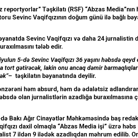
z reportyorlar” Təşkilatı (RSF) “Abzas Media”nın
toru Sevinc Vaqifqızının doğum günü ilə bağlı bəy
əyanatda Sevinc Vaqifqızı və daha 24 jurnalistin 
uraxılmasını tələb edir.
iyulun 5-də Sevinc Vaqifqızı 36 yaşını həbsdə qeyd 
na tort gətirəcək, lakin onu ancaq dəmir barmaqlıqla
cək”
– təşkilatın bəyanatında deyilir.
nzərəni həm absurd, həm də ədalətsiz adlandıra
əbsdə olan jurnalistlərin azadlığa buraxılmasına ç
-də Bakı Ağır Cinayətlər Məhkəməsində baş reda
ifqızı daxil olmaqla “Abzas Media işi” üzrə həbs 
alist 7 ildən 9 ilədək azadlıqdan məhrum edilib. O