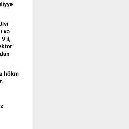
liyyə
Ülvi
ı və
9 il,
ektor
qdan
ədə hökm
r.
ız