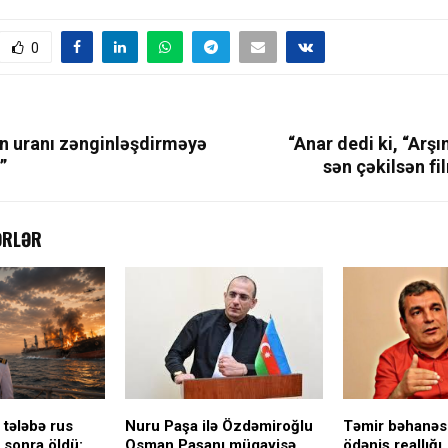
0
an uranı zənginləşdirməyə
“Anar dedi ki, “Arşı
”
sən çəkilsən f
ƏRLƏR
 tələbə rus
Nuru Paşa ilə Özdəmiroğlu
Təmir bəhanəsi
sonra öldü:
Osman Paşanı müqayisə
ödəniş reallığı