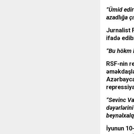
“Ümid edir
azadlığa çı
Jurnalist
ifadə edib
“Bu hökm h
RSF-nin r
əməkdaşlar
Azərbayca
repressiya
“Sevinc Vaq
dəyərlərin
beynəlxalq 
İyunun 10-