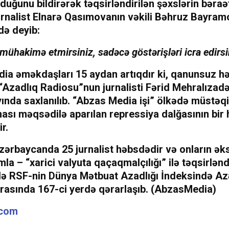
duğunu bildirərək təqsirləndirilən şəxslərin bəraət
Jurnalist Elnarə Qasımovanın vəkili Bəhruz Bayram
ə deyib:
 mühakimə etmirsiniz, sadəcə göstərişləri icra edirsi
ia əməkdaşları 15 aydan artıqdır ki, qanunsuz h
. “Azadlıq Radiosu”nun jurnalisti Fərid Mehralızad
yında saxlanılıb. “Abzas Media işi” ölkədə müstəq
sı məqsədilə aparılan repressiya dalğasının bir 
r.
ərbaycanda 25 jurnalist həbsdədir və onların əks
mla – “xarici valyuta qaçaqmalçılığı” ilə təqsirləndir
ldə RSF-nin Dünya Mətbuat Azadlığı İndeksində A
arasında 167-ci yerdə qərarlaşıb. (AbzasMedia)
.com