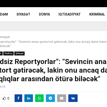
NDƏM
SIYASƏT
DÜNYA
İQTISADIYYAT
KRIMINAL
əmiyyət
eportyorlar”: “Sevincin anası qızına tort gətirəcək, lakin onu ancaq dəmir barm
 biləcək”
m
Hadisə
Şikayət
dsiz Reportyorlar”: “Sevincin ana
 tort gətirəcək, lakin onu ancaq d
lıqlar arasından ötürə biləcək”
4:04
0