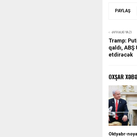
PAYLAŞ
ƏVVƏLKI YAZI
Tramp: Puti
qaldı, ABŞ
etdirəcək
OXŞAR XƏB
Oktyabr-noyab