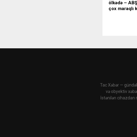
ölkədə – ABŞ-
çox maraqlı 
Tac Xəbər — gündəli
və obyektiv xəbə
İstənilən cihazdan 