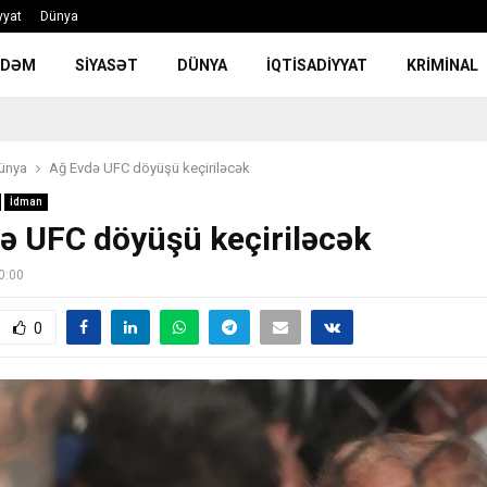
yyat
Dünya
NDƏM
SIYASƏT
DÜNYA
İQTISADIYYAT
KRIMINAL
ünya
Ağ Evdə UFC döyüşü keçiriləcək
İdman
ə UFC döyüşü keçiriləcək
0:00
0