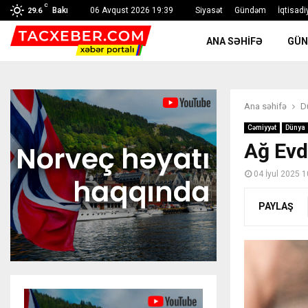
C
Bakı
06 Avqust 2026 19:39
Siyasət
Gündəm
İqtisadi
29.6
ANA SƏHIFƏ
GÜ
Ana səhifə
D
Cəmiyyət
Dünya
Ağ Evd
04 İyul 2025 1
PAYLAŞ