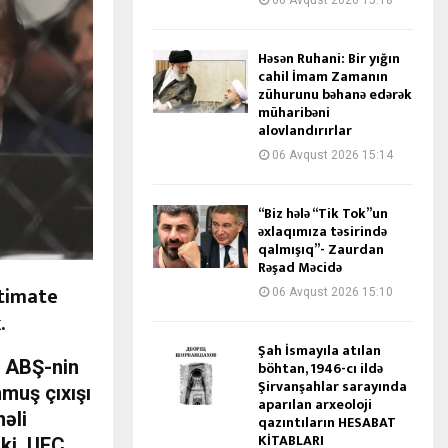
06 Avqust 2026 15:18
Həsən Ruhani: Bir yığın
cahil İmam Zamanın
zühurunu bəhanə edərək
müharibəni
alovlandırırlar
06 Avqust 2026 15:14
“Biz hələ “Tik Tok”un
əxlaqımıza təsirində
qalmışıq”- Zaurdan
Rəşad Məcidə
ltimate
06 Avqust 2026 15:10
.
Şah İsmayıla atılan
ə ABŞ-nin
böhtan, 1946-cı ildə
Şirvanşahlar sarayında
muş çıxışı
aparılan arxeoloji
əli
qazıntıların HESABAT
KİTABLARI
 ki, UFC