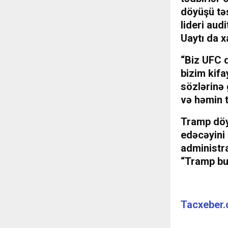
döyüşü tə
lideri aud
Uaytı da xa
“Biz UFC d
bizim kifa
sözlərinə
və həmin t
Tramp döy
edəcəyini 
administra
“Tramp bu 
Tacxeber