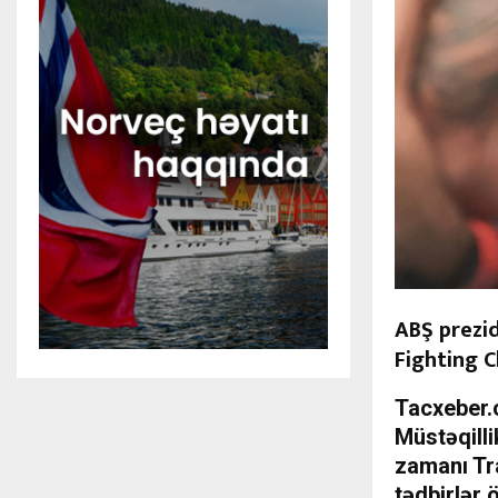
ABŞ prezid
Fighting C
Tacxeber
Müstəqilli
zamanı Tra
tədbirlər 