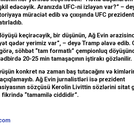
şkil edəcəyik. Aranızda UFC-ni izləyən var?” – d
itoriyaya müraciət edib və çıxışında UFC preziden
tırladıb.
öyüşü keçirəcəyik, bir düşünün, Ağ Evin ərazisin
yət qədər yerimiz var”, – deyə Tramp əlavə edib.
 görə, söhbət “tam formatlı” çempionluq döyüşün
ədbirdə 20-25 min tamaşaçının iştirakı gözlənilir.
üşün konkret nə zaman baş tutacağını və kimlərin
açıqlamayıb. Ağ Evin jurnalistləri isə prezident
siyasının sözçüsü Kerolin Livittin sözlərini sitat g
fikrində “tamamilə ciddidir”.
.com