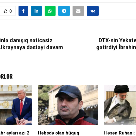
0
nlə danışıq nəticəsiz
DTX-nin Yekat
 Ukraynaya dəstəyi davam
gətirdiyi İbrah
ƏRLƏR
r ayları azı 2
Həbsdə olan hüquq
Həsən Ruhani: 