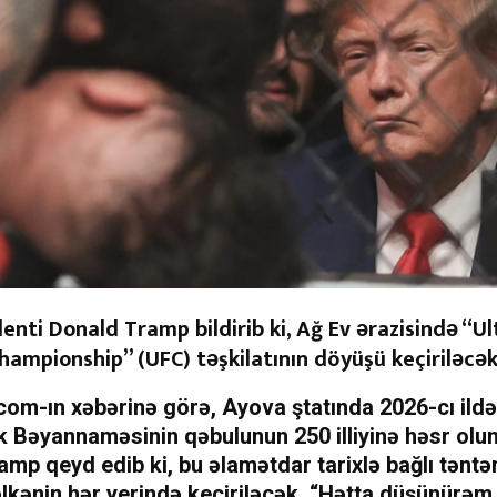
enti Donald Tramp bildirib ki, Ağ Ev ərazisində “U
hampionship” (UFC) təşkilatının döyüşü keçiriləcək
.com
-ın xəbərinə görə, Ayova ştatında 2026-cı ild
k Bəyannaməsinin qəbulunun 250 illiyinə həsr olun
mp qeyd edib ki, bu əlamətdar tarixlə bağlı təntən
ölkənin hər yerində keçiriləcək. “Hətta düşünürəm