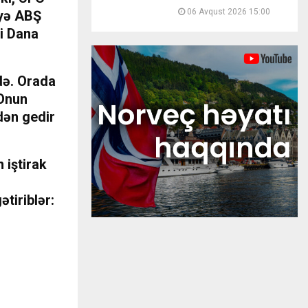
06 Avqust 2026 15:00
eyə ABŞ
ti Dana
də. Orada
 Onun
dən gedir
 iştirak
ətiriblər: