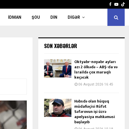
Facebook
Yout
İDMAN
ŞOU
DIN
DIGƏR
SON XƏBƏRLƏR
Oktyabr-noyabr ayları
azı 2 ölkədə – ABŞ-da və
İsraildə çox maraqlı
keçəcək
06 Avqust 2026 16:45
Həbsdə olan hüquq
müdafiəçisi Rüfət
Səfərovun işi üzrə
apelyasiya məhkəməsi
başlayıb