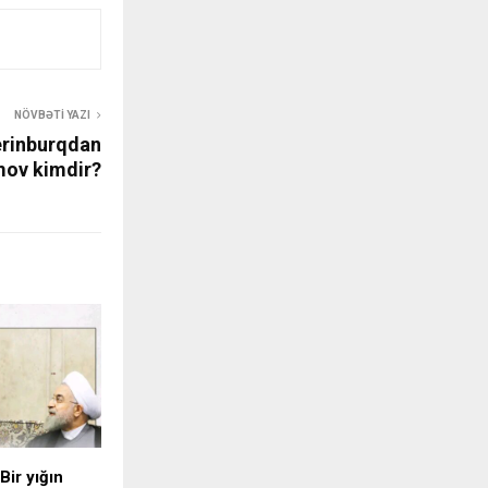
NÖVBƏTI YAZI
erinburqdan
imov kimdir?
Bir yığın