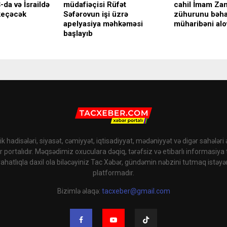
da və İsraildə
müdafiəçisi Rüfət
cahil İmam Za
keçəcək
Səfərovun işi üzrə
zühurunu bəha
apelyasiya məhkəməsi
müharibəni alov
başlayıb
k hadisələri, siyasət, cəmiyyət, iqtisadiyyat, mədəniyyət və digər sahələri
r portalıdır. Məqsədimiz oxuculara dəqiq, tərəfsiz və etibarlı informasiya
rahatlıqla daxil ola biləcəyiniz Tac Xəbər, gündəmin nəbzini tutmaq istəyə
platformadır.
Bizimlə əlaqə:
tacxeber@gmail.com