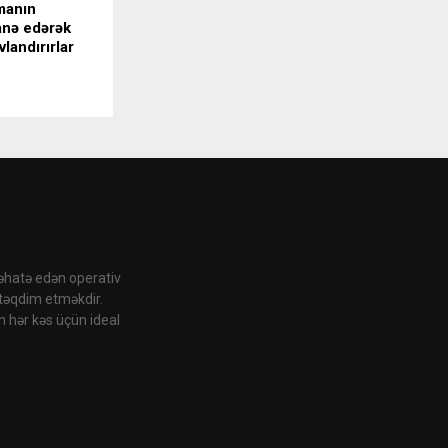
manın
nə edərək
landırırlar
 əhatə edən operativ
 təqdim etməkdir.
n hər kəs üçün ideal