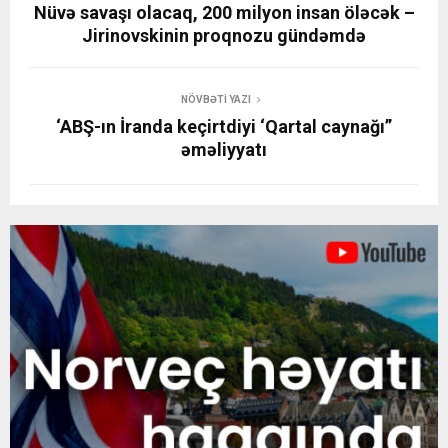
Nüvə savaşı olacaq, 200 milyon insan öləcək –
Jirinovskinin proqnozu gündəmdə
NÖVBƏTI YAZI
‘ABŞ-ın İranda keçirtdiyi ‘Qartal caynağı”
əməliyyatı