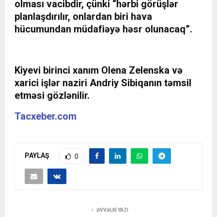
olması vacibdir, çünki “hərbi görüşlər
planlaşdırılır, onlardan biri hava
hücumundan müdafiəyə həsr olunacaq”.
Kiyevi birinci xanım Olena Zelenska və
xarici işlər naziri Andriy Sibiqanın təmsil
etməsi gözlənilir.
Tacxeber.com
PAYLAŞ
0
ƏVVƏLKI YAZI