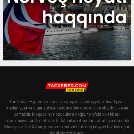
Tac Xəbər — gündəlik hadisələri, siyasət, cəmiyyət, iqtisadiyyat,
mədəniyyət və digər sahələri əhatə edən operativ və obyektiv xəbər
portalıdır. Məqsədimiz oxuculara dəqiq, tərəfsiz və etibarlı
informasiya təqdim etməkdir. İstənilən cihazdan rahatlıqla daxil ola
biləcəyiniz Tac Xəbər, gündəmin nəbzini tutmaq istəyən hər kəs üçün
ideal platformadır.