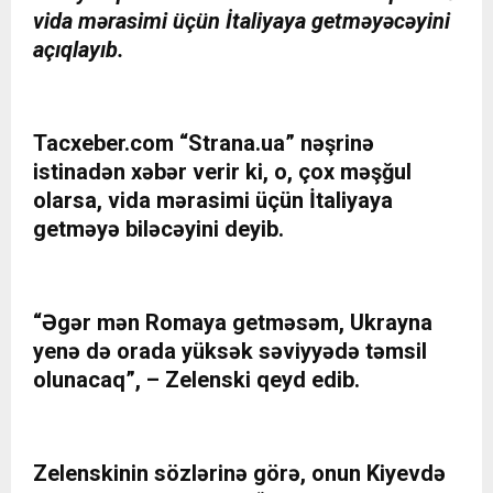
vida mərasimi üçün İtaliyaya getməyəcəyini
açıqlayıb.
Tacxeber.com
“Strana.ua” nəşrinə
istinadən xəbər verir ki, o, çox məşğul
olarsa, vida mərasimi üçün İtaliyaya
getməyə biləcəyini deyib.
“Əgər mən Romaya getməsəm, Ukrayna
yenə də orada yüksək səviyyədə təmsil
olunacaq”, – Zelenski qeyd edib.
Zelenskinin sözlərinə görə, onun Kiyevdə