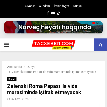
Siyasət
Gündəm
İqtisadiyyat
Dünya
Facebook
Youtube
PRIMARY
MENU
Ana səhifə
Dünya
Zelenski Roma Papası ilə vida mərasimində iştirak etməyəcək
Dünya
Zelenski Roma Papası ilə vida
mərasimində iştirak etməyəcək
26 Aprel 2025 11:11