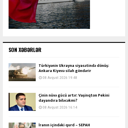
SON XƏBƏRLƏR
Türkiyənin Ukrayna siyasətində dönüş:
Ankara Kiyevə silah göndərir
08 Avqust 2026 19:48
Çinin nüvə gücü artır: Vaşinqton Pekini
dayandıra biləcəkmi?
08 Avqust 2026 16:14
İranın içindəki qurd – SEPAH