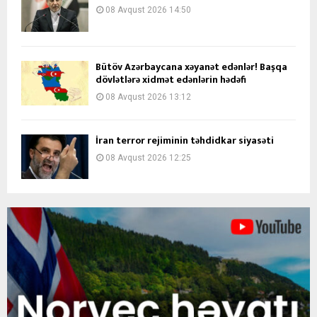
08 Avqust 2026 14:50
Bütöv Azərbaycana xəyanət edənlər! Başqa
dövlətlərə xidmət edənlərin hədəfi
08 Avqust 2026 13:12
İran terror rejiminin təhdidkar siyasəti
08 Avqust 2026 12:25