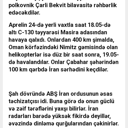
polkovnik Çarli Bekvit bilavasitə rəhbərlik
edəcəkdilər.
Aprelin 24-də yerli vaxtla saat 18.05-də
altı C-130 təyyarəsi Masira adasından
havaya qalxdı. Onlardan 400 km şimalda,
Oman körfəzindəki Nimitz gəmisində olan
helikopterlər isə düz bir saat sonra, 19.05-
də havalandılar. Onlar Çabahar şəhərindən
100 km qərbdə İran sərhədini keçdilər.
Şah dövründə ABŞ İran ordusunun əsas
təchizatçısı idi. Buna görə də onun güclü
və zəif tərəflərini yaxşı bilirlər. İran
radarları barədə yüksək fikirdə deyillər,
əvəzində dinləmə qurğularından çəkinirlər.