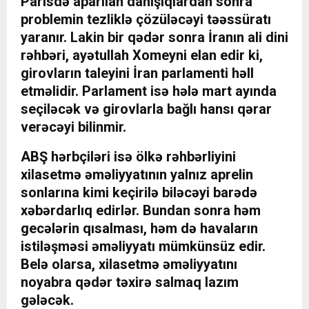
Parisdə aparılan danışıqlardan sonra
problemin tezliklə çözüləcəyi təəssüratı
yaranır. Lakin bir qədər sonra İranın ali dini
rəhbəri, ayətullah Xomeyni elan edir ki,
girovların taleyini İran parlamenti həll
etməlidir. Parlament isə hələ mart ayında
seçiləcək və girovlarla bağlı hansı qərar
verəcəyi bilinmir.
ABŞ hərbçiləri isə ölkə rəhbərliyini
xilasetmə əməliyyatının yalnız aprelin
sonlarına kimi keçirilə biləcəyi barədə
xəbərdarlıq edirlər. Bundan sonra həm
gecələrin qısalması, həm də havaların
istiləşməsi əməliyyatı mümkünsüz edir.
Belə olarsa, xilasetmə əməliyyatını
noyabra qədər təxirə salmaq lazım
gələcək.