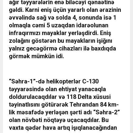
ağır təyyarələrin enə biləcəyi qənaətinə
gəldi. Karni eniş üçün yararlı olan ərazinin
əvvəlində sağ və solda 4, sonunda isə 1
olmaqla cəmi 5 uzaqdan idarəolunan
infraqırmızı mayaklar yerləşdirdi. Eniş
zolağını göstərən bu mayakların işiğını
yalnız gecəgörmə cihazları ilə baxdıqda
görmək mümkün idi.
“Səhra-1”-də helikopterlər C-130
təyyarəsində olan ehtiyat yanacaqla
doldurulacaqdılar və 118 Delta xüsusi
təyinatlısını götürərək Tehrandan 84 km-
lik məsafədə yerləşən şərti adı “Səhra-2”
olan növbəti nöqtəyə uçacaqdılar. Bu
vaxta qədər hava artıq işıqlanacağından