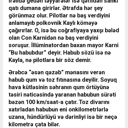
İrəlidə gedən təyyarələr isə qəfildən sanki
qatı dumana girirlər. Ətrafda hər şey
görünməz olur. Pilotlar nə baş verdiyini
anlamayıb polkovnik Kaylı köməyə
çağırırlar. O, isə bu coğrafiyaya yaxşı bələd
olan Con Karnidən nə baş verdiyini
soruşur. İllüminatordan baxan mayor Karni
“Bu habubdur” deyir. Habub sözü isə nə
Kayla, nə pilotlara bir söz demir.
Ərəbcə “əsən qəzəb” mənasını verən
habub qum və toz fıtınasına deyilir. Soyuq
hava kütləsinin səhranın qum örtüyünə
təsiri nəticəsində yaranan habubun sürəti
bəzən 100 km/saat-a çatır. Toz divarını
xatırladan habubun eni onkilometrlərlə
uzana, hündürlüyü və dərinliyi isə bir neçə
kilometrə çata bilər.