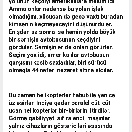
yolunun keçdiyi amerikalılara məlum idi.
Amma onlar nədənsə bu yolun işlək
olmadığını, xüsusən də gecə vaxtı buradan
kimsənin keçməyəcəyini düşünürdülər.
Enişdən az sonra isə həmin yolda böyük
bir sərnişin avtobusunun keçdiyini
gördülər. Sərnişinlər də onları görürlər.
Seçim yox idi, amerikalılar avtobusun
qarşısını kəsib saxladılar, biri sürücü
olmaqla 44 nəfəri nəzarət altına aldılar.
Bu zaman helikopterlər habub ilə yenicə
üzləşirlər. İndiyə qədər paralel cüt-cüt
uçan helikopterlər bir-birlərini itirdilər.
Görmə qabiliyyəti sıfıra endi, maşınlar
yalnız cihazların göstəriciləri əsasında