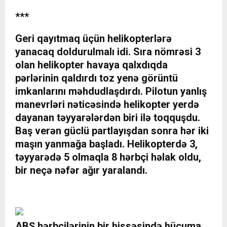
***
Geri qayıtmaq üçün helikopterlərə
yanacaq doldurulmalı idi. Sıra nömrəsi 3
olan helikopter havaya qalxdıqda
pərlərinin qaldırdı toz yenə görüntü
imkanlarını məhdudlaşdırdı. Pilotun yanlış
manevrləri nəticəsində helikopter yerdə
dayanan təyyarələrdən biri ilə toqquşdu.
Baş verən güclü partlayışdan sonra hər iki
maşın yanmağa başladı. Helikopterdə 3,
təyyarədə 5 olmaqla 8 hərbçi həlak oldu,
bir neçə nəfər ağır yaralandı.
ABŞ hərbçilərinin bir hissəsində hücuma