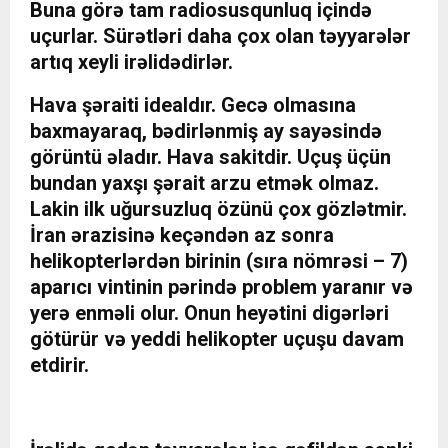
Buna görə tam radiosusqunluq içində
uçurlar. Sürətləri daha çox olan təyyarələr
artıq xeyli irəlidədirlər.
Hava şəraiti idealdır. Gecə olmasına
baxmayaraq, bədirlənmiş ay sayəsində
görüntü əladır. Hava sakitdir. Uçuş üçün
bundan yaxşı şərait arzu etmək olmaz.
Lakin ilk uğursuzluq özünü çox gözlətmir.
İran ərazisinə keçəndən az sonra
helikopterlərdən birinin (sıra nömrəsi – 7)
aparıcı vintinin pərində problem yaranır və
yerə enməli olur. Onun heyətini digərləri
götürür və yeddi helikopter uçuşu davam
etdirir.