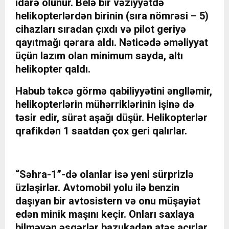
idarə olunur. Belə bir vəziyyətdə
helikopterlərdən birinin (sıra nömrəsi – 5)
cihazları sıradan çıxdı və pilot geriyə
qayıtmağı qərara aldı. Nəticədə əməliyyat
üçün lazım olan minimum sayda, altı
helikopter qaldı.
Habub təkcə görmə qabiliyyətini ənglləmir,
helikopterlərin mühərriklərinin işinə də
təsir edir, sürət aşağı düşür. Helikopterlər
qrafikdən 1 saatdan çox geri qalırlar.
“Səhra-1”-də olanlar isə yeni sürprizlə
üzləşirlər. Avtomobil yolu ilə benzin
daşıyan bir avtosistern və onu müşayiət
edən minik maşını keçir. Onları saxlaya
bilməyən əsgərlər bazukadan atəş açırlar.