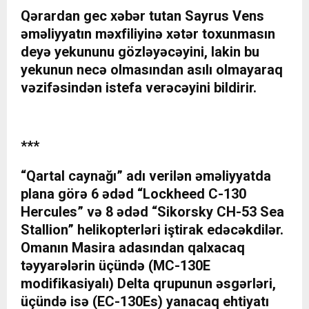
Qərardan gec xəbər tutan Sayrus Vens
əməliyyatın məxfiliyinə xətər toxunmasın
deyə yekununu gözləyəcəyini, lakin bu
yekunun necə olmasından asılı olmayaraq
vəzifəsindən istefa verəcəyini bildirir.
***
“Qartal caynağı” adı verilən əməliyyatda
plana görə 6 ədəd “Lockheed C-130
Hercules” və 8 ədəd “Sikorsky CH-53 Sea
Stallion” helikopterləri iştirak edəcəkdilər.
Omanın Masira adasından qalxacaq
təyyarələrin üçündə (MC-130E
modifikasiyalı) Delta qrupunun əsgərləri,
üçündə isə (EC-130Es) yanacaq ehtiyatı