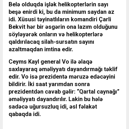
Belə olduqda işlək helikopterlərin sayı
beşə enirdi ki, bu da minimum saydan az
idi. Xüsusi təyinatlıların komandiri Çarli
Bekvit hər bir əsgərin ona lazım olduğunu
söyləyərək onların və helikopterlərə
qaldırılacaq silah-sursatın sayını
azaltmaqdan imtina edir.
Ceyms Kayl general Vo ilə əlaqə
saxlayaraq əməliyyatı dayandırmağı təklif
edir. Vo isə prezidentə məruzə edəcəyini
bildirir. İki saat yarımdan sonra
prezidentdən cavab gəlir: “Qartal caynağı”
əməliyyatı dayandırılır. Lakin bu hələ
sadəcə uğursuzluq idi, əsl fəlakət
qabaqda idi.