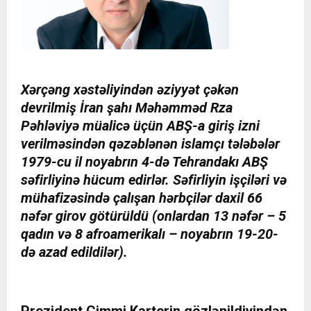
Xərçəng xəstəliyindən əziyyət çəkən
devrilmiş İran şahı Məhəmməd Rza
Pəhləviyə müalicə üçün ABŞ-a giriş izni
verilməsindən qəzəblənən islamçı tələbələr
1979-cu il noyabrın 4-də Tehrandakı ABŞ
səfirliyinə hücum edirlər. Səfirliyin işçiləri və
mühafizəsində çalışan hərbçilər daxil 66
nəfər girov götürüldü (onlardan 13 nəfər – 5
qadın və 8 afroamerikalı – noyabrın 19-20-
də azad edildilər).