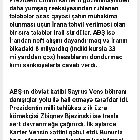
Prezident Cimmi Karterin gözlənildiyindən
daha yumşaq reaksiyasından ruhlanan
tələbələr əsas qayəsi şahın mühakimə
olunması üçün İrana təhvil verilməsi olan
bir sıra tələblər irəli sürdülər. ABŞ isə
İrandan neft alışını dayandırmaq və İranın
ölkədəki 8 milyardlıq (indiki kursla 33
milyarddan çox) hesablarını dondurmaq
kimi sanksiyalarla cavab verdi.
ABŞ-ın dövlət katibi Sayrus Vens böhranı
danışıqlar yolu ilə həll etməyə tərəfdar idi.
Prezidentin milli təhlükəsizlik üzrə
köməkçisi Zbiqnev Bjezinski isə İranla
sərt davranmağa çağırırdı. İlk aylarda
Karter Vensin xəttini qəbul etdi. Bununla