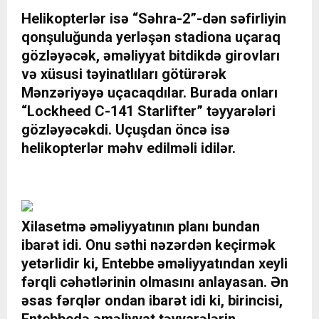
Helikopterlər isə “Səhra-2”-dən səfirliyin
qonşuluğunda yerləşən stadiona uçaraq
gözləyəcək, əməliyyat bitdikdə girovları
və xüsusi təyinatlıları götürərək
Mənzəriyəyə uçacaqdılar. Burada onları
“Lockheed C-141 Starlifter” təyyarələri
gözləyəcəkdi. Uçuşdan öncə isə
helikopterlər məhv edilməli idilər.
Xilasetmə əməliyyatının planı bundan
ibarət idi. Onu səthi nəzərdən keçirmək
yetərlidir ki, Entebbe əməliyyatından xeyli
fərqli cəhətlərinin olmasını anlayasan. Ən
əsas fərqlər ondan ibarət idi ki, birincisi,