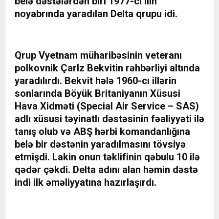
belə dəstələrdən biri 1977-ci ilin
noyabrında yaradılan Delta qrupu idi.
Qrup Vyetnam müharibəsinin veteranı
polkovnik Çarlz Bekvitin rəhbərliyi altında
yaradılırdı. Bekvit hələ 1960-cı illərin
sonlarında Böyük Britaniyanın Xüsusi
Hava Xidməti (Special Air Service – SAS)
adlı xüsusi təyinatlı dəstəsinin fəaliyyəti ilə
tanış olub və ABŞ hərbi komandanlığına
belə bir dəstənin yaradılmasını tövsiyə
etmişdi. Lakin onun təklifinin qəbulu 10 ilə
qədər çəkdi. Delta adını alan həmin dəstə
indi ilk əməliyyatına hazırlaşırdı.