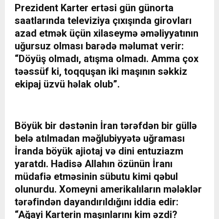
Prezident Karter ertəsi gün günorta
saatlarında televiziya çıxışında girovları
azad etmək üçün xilaseymə əməliyyatının
uğursuz olması barədə məlumat verir:
“Döyüş olmadı, atışma olmadı. Amma çox
təəssüf ki, toqquşan iki maşının səkkiz
ekipaj üzvü həlak olub”.
Böyük bir dəstənin İran tərəfdən bir güllə
belə atılmadan məğlubiyyətə uğraması
İranda böyük ajiotaj və dini entuziazm
yaratdı. Hadisə Allahın özünün İranı
müdafiə etməsinin sübutu kimi qəbul
olunurdu. Xomeyni amerikalıların mələklər
tərəfindən dayandırıldığını iddia edir:
“Ağayi Karterin maşınlarını kim əzdi?