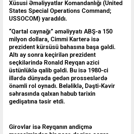
Xüsusi Əməliyyatlar Komandanlığı (United
States Special Operations Command;
USSOCOM) yaradıldı.
“Qartal caynağı” əməliyyatı ABŞ-a 150
milyon dollara, Cimmi Karterə isə
prezident kürsüsü bahasına başa gəldi.
Altı ay sonra keçirilən prezident
seçkilərində Ronald Reyqan əzici
üstünlüklə qalib gəldi. Bu isə 1980-ci
illərdə dünyada gedən prosseslərdə
önəmli rol oynadı. Beləliklə, Dəşti-Kəvir
səhrasında qalxan habub tarixin
gedişatına təsir etdi.
Girovlar isə Reyqanın andiçmə