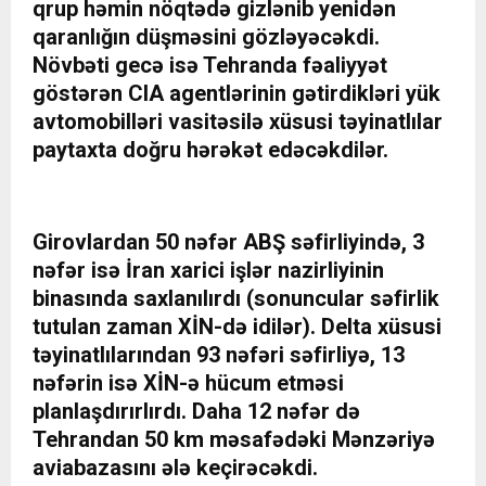
qrup həmin nöqtədə gizlənib yenidən
qaranlığın düşməsini gözləyəcəkdi.
Növbəti gecə isə Tehranda fəaliyyət
göstərən CIA agentlərinin gətirdikləri yük
avtomobilləri vasitəsilə xüsusi təyinatlılar
paytaxta doğru hərəkət edəcəkdilər.
Girovlardan 50 nəfər ABŞ səfirliyində, 3
nəfər isə İran xarici işlər nazirliyinin
binasında saxlanılırdı (sonuncular səfirlik
tutulan zaman XİN-də idilər). Delta xüsusi
təyinatlılarından 93 nəfəri səfirliyə, 13
nəfərin isə XİN-ə hücum etməsi
planlaşdırırlırdı. Daha 12 nəfər də
Tehrandan 50 km məsafədəki Mənzəriyə
aviabazasını ələ keçirəcəkdi.