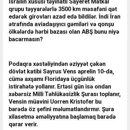
İsrailin xüsusi təyinatlı Sayeret Matkal
qrupu təyyarələrlə 3500 km məsafəni qət
edərək girovları azad edə bildilər. İndi İran
ətrafında aviadaşıyıcı gəmiləri və qonşu
ölkələrdə hərbi bazası olan ABŞ bunu niyə
bacarmasın?
Podaqra xəstəliyindən əziyyət çəkən
dövlət katibi Sayrus Vens aprelin 10-da,
cümə axşamı Floridaya üçgünlük
istirahətə yollanır. Ertəsi gün isə ondan
xəbərsiz Milli Təhlükəsizlik Şurası toplanır,
Vensin müavini Uorren Kristofer bu
barədə öz şefini məlumatlandırmır. Şura
xilasetmə əməliyyatına başlamaq barədə
qərar verir.