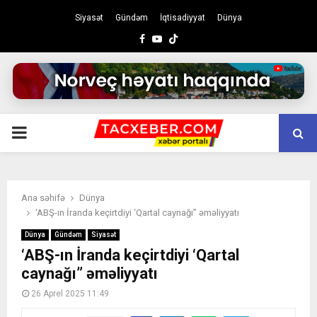
Siyasət
Gündəm
İqtisadiyyat
Dünya
Facebook
Youtube
PRIMARY
MENU
Ana səhifə
Dünya
‘ABŞ-ın İranda keçirtdiyi ‘Qartal caynağı” əməliyyatı
Dünya
Gündəm
Siyasət
‘ABŞ-ın İranda keçirtdiyi ‘Qartal
caynağı” əməliyyatı
26 Aprel 2025 11:49