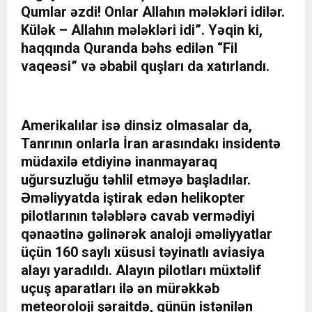
Qumlar əzdi! Onlar Allahın mələkləri idilər.
Külək – Allahın mələkləri idi”. Yəqin ki,
haqqında Quranda bəhs edilən “Fil
vaqeəsi” və əbabil quşları da xatırlandı.
Amerikalılar isə dinsiz olmasalar da,
Tanrının onlarla İran arasındakı insidentə
müdaxilə etdiyinə inanmayaraq
uğursuzluğu təhlil etməyə başladılar.
Əməliyyatda iştirak edən helikopter
pilotlarının tələblərə cavab vermədiyi
qənaətinə gəlinərək analoji əməliyyatlar
üçün 160 saylı xüsusi təyinatlı aviasiya
alayı yaradıldı. Alayın pilotları müxtəlif
uçuş aparatları ilə ən mürəkkəb
meteoroloji şəraitdə, günün istənilən