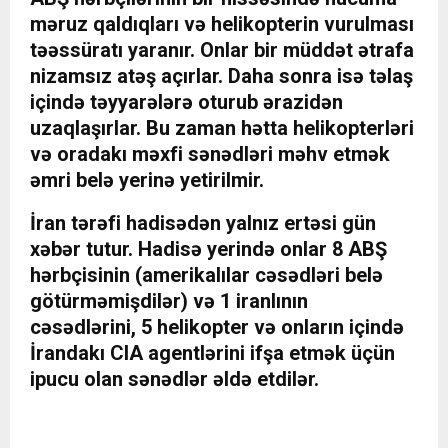
məruz qaldıqları və helikopterin vurulması
təəssüratı yaranır. Onlar bir müddət ətrafa
nizamsız atəş açırlar. Daha sonra isə təlaş
içində təyyarələrə oturub ərazidən
uzaqlaşırlar. Bu zaman hətta helikopterləri
və oradakı məxfi sənədləri məhv etmək
əmri belə yerinə yetirilmir.
İran tərəfi hadisədən yalnız ertəsi gün
xəbər tutur. Hadisə yerində onlar 8 ABŞ
hərbçisinin (amerikalılar cəsədləri belə
götürməmişdilər) və 1 iranlının
cəsədlərini, 5 helikopter və onların içində
İrandakı CIA agentlərini ifşa etmək üçün
ipucu olan sənədlər əldə etdilər.