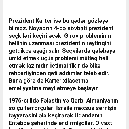
Prezident Karter isə bu qədər gözləyə
bilməz. Noyabrın 4-də növbəti prezident
seçkiləri keçiriləcək. Girov probleminin
həllinin uzanması prezidentin reytinqini
getdikcə aşağı salır. Seçkilərdə qələbəyə
ümid etmək üçün problemi mütləq həll
etmək lazımdır. İctimai fikir də ölkə
rəhbərliyindən qəti addımlar tələb edir.
Buna görə də Karter xilasetmə
əməliyyatına meyl etməyə başlayır.
1976-cı ildə Fələstin və Qərbi Almaniyanın
solçu terrorçuları İsrailə məxsus sərnişin
təyyarəsini ələ keçirərək Uqandanın
Entebbe şəhərində endirmişdilər. O vaxt