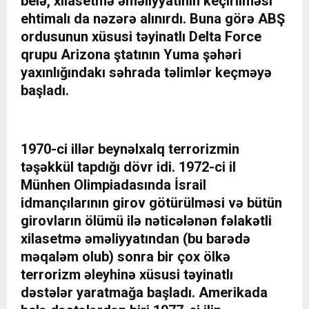
belə, xilasetmə əməliyyatının keçirilməsi
ehtimalı da nəzərə alınırdı. Buna görə ABŞ
ordusunun xüsusi təyinatlı Delta Force
qrupu Arizona ştatının Yuma şəhəri
yaxınlığındakı səhrada təlimlər keçməyə
başladı.
1970-ci illər beynəlxalq terrorizmin
təşəkkül tapdığı dövr idi. 1972-ci il
Münhen Olimpiadasında İsrail
idmançılarının girov götürülməsi və bütün
girovların ölümü ilə nəticələnən fəlakətli
xilasetmə əməliyyatından (bu barədə
məqaləm olub) sonra bir çox ölkə
terrorizm əleyhinə xüsusi təyinatlı
dəstələr yaratmağa başladı. Amerikada