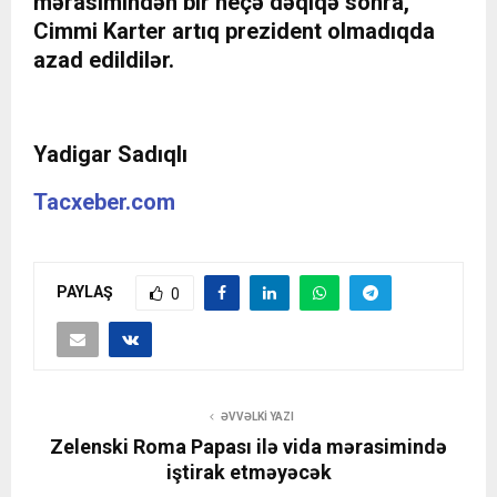
mərasimindən bir neçə dəqiqə sonra,
Cimmi Karter artıq prezident olmadıqda
azad edildilər.
Yadigar Sadıqlı
Tacxeber.com
PAYLAŞ
0
ƏVVƏLKI YAZI
Zelenski Roma Papası ilə vida mərasimində
iştirak etməyəcək