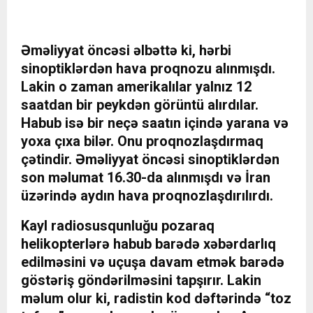
Əməliyyat öncəsi əlbəttə ki, hərbi
sinoptiklərdən hava proqnozu alınmışdı.
Lakin o zaman amerikalılar yalnız 12
saatdan bir peykdən görüntü alırdılar.
Habub isə bir neçə saatın içində yarana və
yoxa çıxa bilər. Onu proqnozlaşdırmaq
çətindir. Əməliyyat öncəsi sinoptiklərdən
son məlumat 16.30-da alınmışdı və İran
üzərində aydın hava proqnozlaşdırılırdı.
Kayl radiosusqunluğu pozaraq
helikopterlərə habub barədə xəbərdarlıq
edilməsini və uçuşa davam etmək barədə
göstəriş göndərilməsini tapşırır. Lakin
məlum olur ki, radistin kod dəftərində “toz