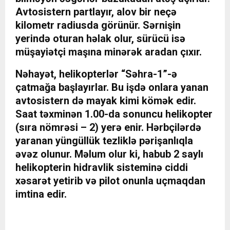
Avtosistern partlayır, alov bir neçə
kilometr radiusda görünür. Sərnişin
yerində oturan həlak olur, sürücü isə
müşayiətçi maşına minərək aradan çıxır.
Nəhayət, helikopterlər “Səhra-1”-ə
çatmağa başlayırlar. Bu işdə onlara yanan
avtosistern də mayak kimi kömək edir.
Saat təxminən 1.00-da sonuncu helikopter
(sıra nömrəsi – 2) yerə enir. Hərbçilərdə
yaranan yüngüllük tezliklə pərişanlıqla
əvəz olunur. Məlum olur ki, habub 2 saylı
helikopterin hidravlik sisteminə ciddi
xəsarət yetirib və pilot onunla uçmaqdan
imtina edir.