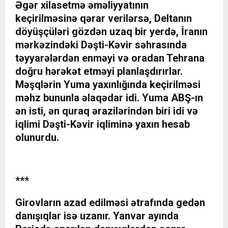
Əgər xilasetmə əməliyyatının
keçirilməsinə qərar verilərsə, Deltanın
döyüşçüləri gözdən uzaq bir yerdə, İranın
mərkəzindəki Dəşti-Kəvir səhrasında
təyyarələrdən enməyi və oradan Tehrana
doğru hərəkət etməyi planlaşdırırlar.
Məşqlərin Yuma yaxınlığında keçirilməsi
məhz bununla əlaqədar idi. Yuma ABŞ-ın
ən isti, ən quraq ərazilərindən biri idi və
iqlimi Dəşti-Kəvir iqliminə yaxın hesab
olunurdu.
***
Girovların azad edilməsi ətrafında gedən
danışıqlar isə uzanır. Yanvar ayında