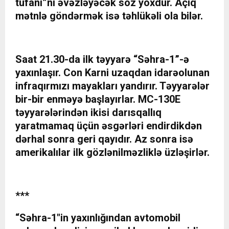
tufanı”nı əvəzləyəcək söz yoxdur. Açıq
mətnlə göndərmək isə təhlükəli ola bilər.
Saat 21.30-da ilk təyyarə “Səhra-1”-ə
yaxınlaşır. Con Karni uzaqdan idarəolunan
infraqırmızı mayakları yandırır. Təyyarələr
bir-bir enməyə başlayırlar. MC-130E
təyyarələrindən ikisi darısqallıq
yaratmamaq üçün əsgərləri endirdikdən
dərhal sonra geri qayıdır. Az sonra isə
amerikalılar ilk gözlənilməzliklə üzləşirlər.
***
“Səhra-1″in yaxınlığından avtomobil