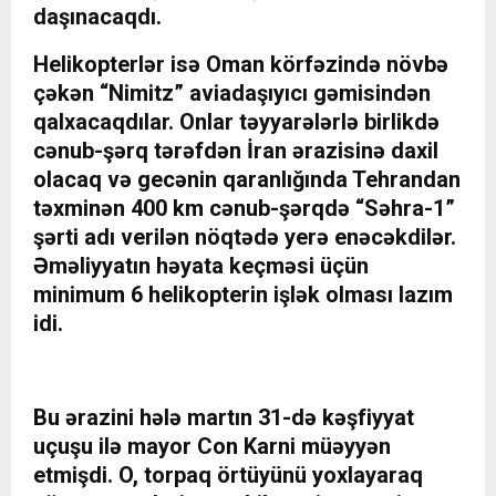
daşınacaqdı.
Helikopterlər isə Oman körfəzində növbə
çəkən “Nimitz” aviadaşıyıcı gəmisindən
qalxacaqdılar. Onlar təyyarələrlə birlikdə
cənub-şərq tərəfdən İran ərazisinə daxil
olacaq və gecənin qaranlığında Tehrandan
təxminən 400 km cənub-şərqdə “Səhra-1”
şərti adı verilən nöqtədə yerə enəcəkdilər.
Əməliyyatın həyata keçməsi üçün
minimum 6 helikopterin işlək olması lazım
idi.
Bu ərazini hələ martın 31-də kəşfiyyat
uçuşu ilə mayor Con Karni müəyyən
etmişdi. O, torpaq örtüyünü yoxlayaraq