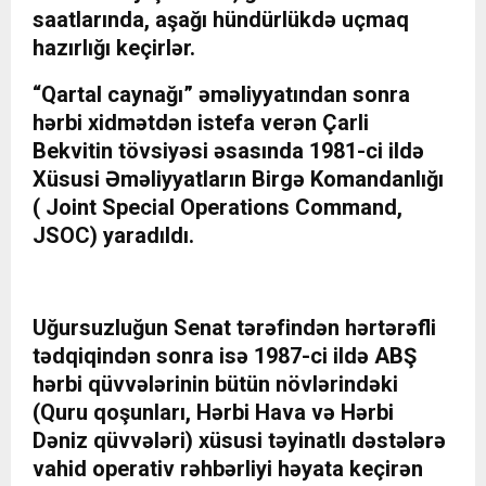
saatlarında, aşağı hündürlükdə uçmaq
hazırlığı keçirlər.
“Qartal caynağı” əməliyyatından sonra
hərbi xidmətdən istefa verən Çarli
Bekvitin tövsiyəsi əsasında 1981-ci ildə
Xüsusi Əməliyyatların Birgə Komandanlığı
( Joint Special Operations Command,
JSOC) yaradıldı.
Uğursuzluğun Senat tərəfindən hərtərəfli
tədqiqindən sonra isə 1987-ci ildə ABŞ
hərbi qüvvələrinin bütün növlərindəki
(Quru qoşunları, Hərbi Hava və Hərbi
Dəniz qüvvələri) xüsusi təyinatlı dəstələrə
vahid operativ rəhbərliyi həyata keçirən