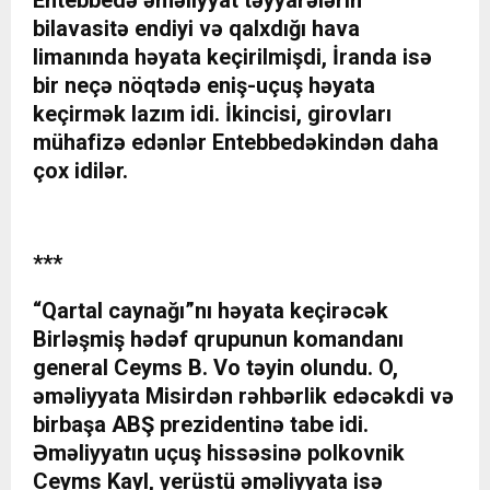
Entebbedə əməliyyat təyyarələrin
bilavasitə endiyi və qalxdığı hava
limanında həyata keçirilmişdi, İranda isə
bir neçə nöqtədə eniş-uçuş həyata
keçirmək lazım idi. İkincisi, girovları
mühafizə edənlər Entebbedəkindən daha
çox idilər.
***
“Qartal caynağı”nı həyata keçirəcək
Birləşmiş hədəf qrupunun komandanı
general Ceyms B. Vo təyin olundu. O,
əməliyyata Misirdən rəhbərlik edəcəkdi və
birbaşa ABŞ prezidentinə tabe idi.
Əməliyyatın uçuş hissəsinə polkovnik
Ceyms Kayl, yerüstü əməliyyata isə