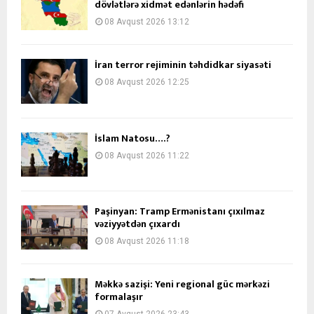
dövlətlərə xidmət edənlərin hədəfi
08 Avqust 2026 13:12
İran terror rejiminin təhdidkar siyasəti
08 Avqust 2026 12:25
İslam Natosu….?
08 Avqust 2026 11:22
Paşinyan: Tramp Ermənistanı çıxılmaz
vəziyyətdən çıxardı
08 Avqust 2026 11:18
Məkkə sazişi: Yeni regional güc mərkəzi
formalaşır