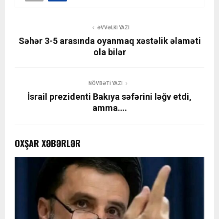
ƏVVƏLKI YAZI
Səhər 3-5 arasında oyanmaq xəstəlik əlaməti
ola bilər
NÖVBƏTI YAZI
İsrail prezidenti Bakıya səfərini ləğv etdi,
amma….
OXŞAR XƏBƏRLƏR