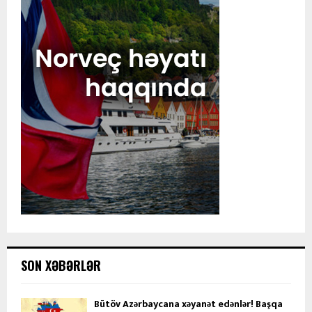
SON XƏBƏRLƏR
Bütöv Azərbaycana xəyanət edənlər! Başqa