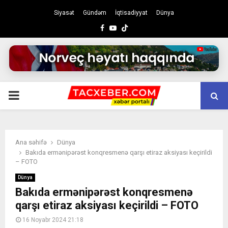
Siyasət
Gündəm
İqtisadiyyat
Dünya
Facebook
Youtube
PRIMARY
MENU
Ana səhifə
Dünya
Bakıda ermənipərəst konqresmenə qarşı etiraz aksiyası keçirildi
– FOTO
Dünya
Bakıda ermənipərəst konqresmenə
qarşı etiraz aksiyası keçirildi – FOTO
16 Noyabr 2024 21:18