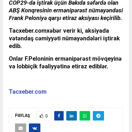
COP29-da iştirak üçün Bakıda səfərdə olan
ABŞ Konqresinin ermənipərəst nümayəndəsi
Frank Peloniyə qarşı etiraz aksiyası keçirilib.
Tacxeber.com
xəbər verir ki, aksiyada
vətəndaş cəmiyyəti nümayəndələri iştirak
edib.
Onlar F.Peloninin ermənipərəst mövqeyinə
və lobbiçik fəaliyyətinə etiraz ediblər.
Tacxeber.com
PAYLAŞ
0