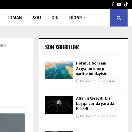
Facebook
Yout
İDMAN
ŞOU
DIN
DIGƏR
SON XƏBƏRLƏR
İDEO
Hörmüz böhranı
Asiyanın enerji
xəritəsini dəyişir
09 Avqust 2026 14:47
Allah istəsəydi, bizi
başqa cür də yarada
bilərdi…
09 Avqust 2026 13:12