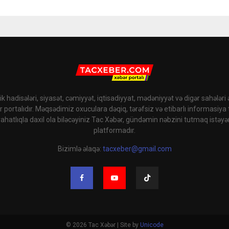
k hadisələri, siyasət, cəmiyyət, iqtisadiyyat, mədəniyyət və digər sahələri
r portalıdır. Məqsədimiz oxuculara dəqiq, tərəfsiz və etibarlı informasiya
rahatlıqla daxil ola biləcəyiniz Tac Xəbər, gündəmin nəbzini tutmaq istəyə
platformadır.
Bizimlə əlaqə:
tacxeber@gmail.com
© 2026 Tac Xəbər | Site by
Unicode