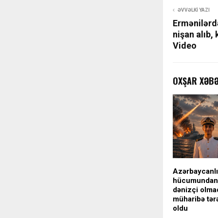
ƏVVƏLKI YAZI
Ermənilərdə
nişan alıb,
Video
OXŞAR XƏB
Azərbaycanlı
hücumundan 
dənizçi olma
müharibə tərə
oldu