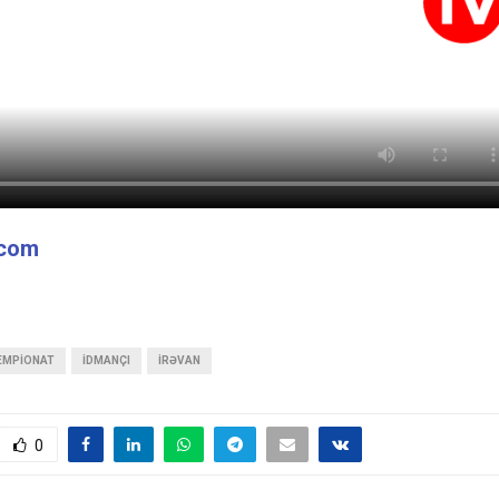
.com
EMPIONAT
IDMANÇI
İRƏVAN
0