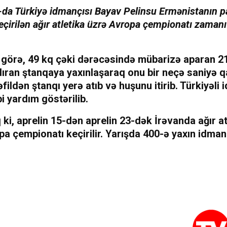
-da Türkiyə idmançısı Bayav Pelinsu Ermənistanın p
eçirilən ağır atletika üzrə Avropa çempionatı zaman
görə, 49 kq çəki dərəcəsində mübarizə aparan 21
dıran ştanqaya yaxınlaşaraq onu bir neçə saniyə qa
əfildən ştanqı yerə atıb və huşunu itirib. Türkiyəli
bi yardım göstərilib.
 ki, aprelin 15-dən aprelin 23-dək İrəvanda ağır at
a çempionatı keçirilir. Yarışda 400-ə yaxın idmanç