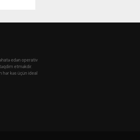
 əhatə edən operativ
 təqdim etməkdir.
n hər kəs üçün ideal