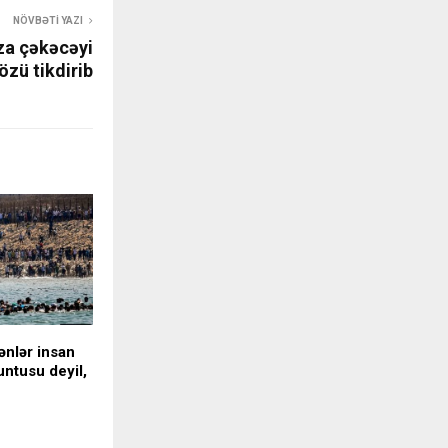
NÖVBƏTI YAZI
za çəkəcəyi
özü tikdirib
ənlər insan
untusu deyil,