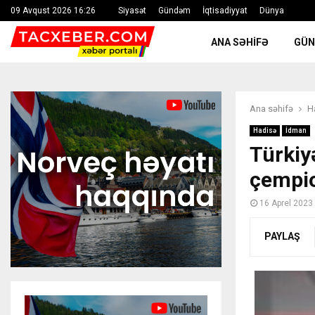
09 Avqust 2026 16:26
Siyasət
Gündəm
İqtisadiyyat
Dünya
ANA SƏHIFƏ
GÜ
Ana səhifə
H
Hadisə
İdman
Türkiy
çempio
16 Aprel 2023
PAYLAŞ