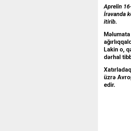
Aprelin 16
İrəvanda k
itirib.
Məlumata 
ağırlıqqal
Lakin o, q
dərhal tib
Xatırladaq
üzrə Avrop
edir.