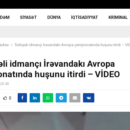
NDƏM
SIYASƏT
DÜNYA
İQTISADIYYAT
KRIMINAL
adisə
Türkiyəli idmançı İrəvandakı Avropa çempionatında huşunu itirdi – V
əli idmançı İrəvandakı Avropa
natında huşunu itirdi – VİDEO
 20:40
0