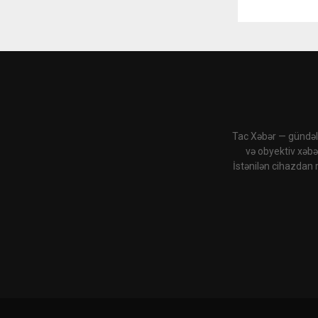
Tac Xəbər — gündəli
və obyektiv xəbə
İstənilən cihazdan 