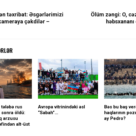
n təxribat: Əsgərlərimizi
Ölüm zəngi: O, cə
 kameraya çəkdilər –
həbsxananı 
ƏRLƏR
 tələbə rus
Avropa vitrinindəki əsl
Bəs bu baş ver
sonra öldü:
“Sabah”…
haqlarının poz
q arzusu
ay Pedro?
findən alt-üst