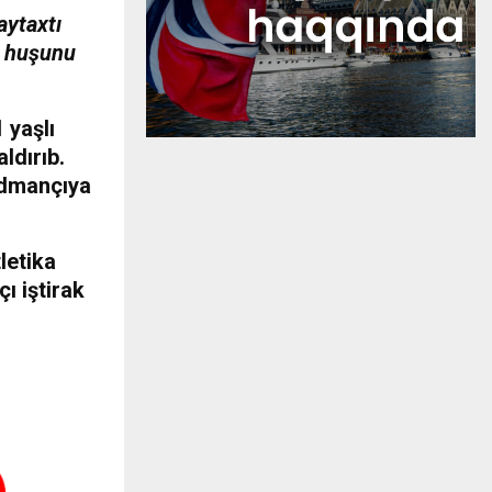
aytaxtı
ı huşunu
 yaşlı
ldırıb.
 idmançıya
letika
ı iştirak