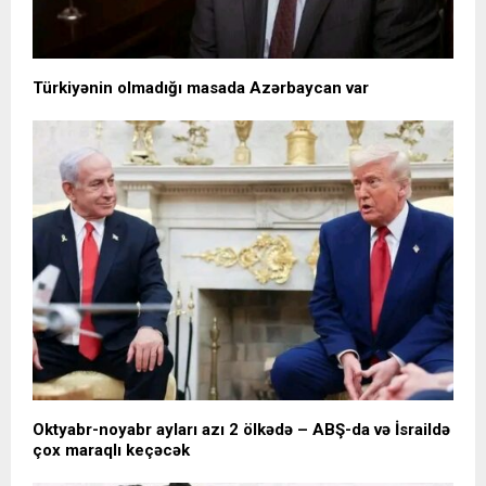
Türkiyənin olmadığı masada Azərbaycan var
Oktyabr-noyabr ayları azı 2 ölkədə – ABŞ-da və İsraildə
çox maraqlı keçəcək