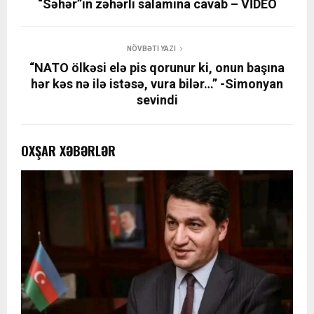
“Səhər”in zəhərli salamına cavab – VİDEO
NÖVBƏTI YAZI
“NATO ölkəsi elə pis qorunur ki, onun başına
hər kəs nə ilə istəsə, vura bilər…” -Simonyan
sevindi
OXŞAR XƏBƏRLƏR