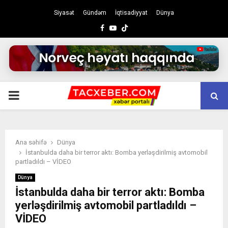
Siyasət
Gündəm
İqtisadiyyat
Dünya
Facebook
Youtube
PRIMARY
MENU
Ana səhifə
Dünya
İstanbulda daha bir terror aktı: Bomba yerləşdirilmiş avtomobil
partladıldı – VİDEO
Dünya
İstanbulda daha bir terror aktı: Bomba
yerləşdirilmiş avtomobil partladıldı –
VİDEO