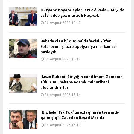
Oktyabr-noyabr ayları azı 2 ölkədə – ABŞ-da
və İsraildə çox maraqlı keçəcək
06 Avqust 2026 16:45
Həbsdə olan hüquq müdafiəçisi Rüfət
Səfərovun işi üzrə apelyasiya məhkəməsi
başlayıb
06 Avqust 2026 15:18
Həsən Ruhani: Bir yığın cahil İmam Zamanın
zühurunu bəhanə edərək müharibəni
alovlandırırlar
06 Avqust 2026 15:14
“Biz hələ “Tik Tok”un əxlaqımıza təsirində
qalmışıq”- Zaurdan Rəşad Məcidə
06 Avqust 2026 15:10