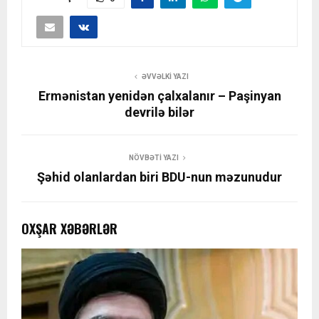
ƏVVƏLKI YAZI
Ermənistan yenidən çalxalanır – Paşinyan
devrilə bilər
NÖVBƏTI YAZI
Şəhid olanlardan biri BDU-nun məzunudur
OXŞAR XƏBƏRLƏR