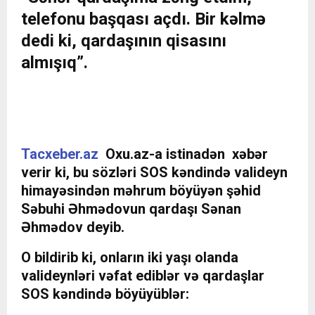
telefonu başqası açdı. Bir kəlmə
dedi ki, qardaşının qisasını
almışıq”.
Tacxeber.az
Oxu.az-a istinadən xəbər
verir ki, bu sözləri SOS kəndində valideyn
himayəsindən məhrum böyüyən şəhid
Səbuhi Əhmədovun qardaşı Sənan
Əhmədov deyib.
O bildirib ki, onların iki yaşı olanda
valideynləri vəfat ediblər və qardaşlar
SOS kəndində böyüyüblər: