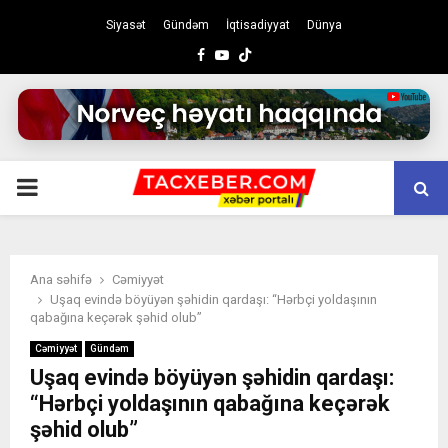
Siyasət
Gündəm
İqtisadiyyat
Dünya
Facebook
Youtube
PRIMARY
MENU
Ana səhifə
Cəmiyyət
Uşaq evində böyüyən şəhidin qardaşı: “Hərbçi yoldaşının
qabağına keçərək şəhid olub”
Cəmiyyət
Gündəm
Uşaq evində böyüyən şəhidin qardaşı:
“Hərbçi yoldaşının qabağına keçərək
şəhid olub”