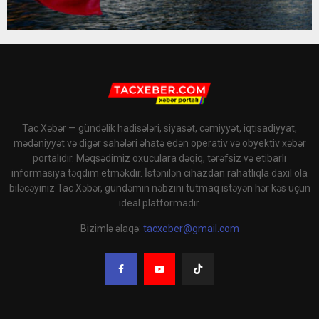
Tac Xəbər — gündəlik hadisələri, siyasət, cəmiyyət, iqtisadiyyat,
mədəniyyət və digər sahələri əhatə edən operativ və obyektiv xəbər
portalıdır. Məqsədimiz oxuculara dəqiq, tərəfsiz və etibarlı
informasiya təqdim etməkdir. İstənilən cihazdan rahatlıqla daxil ola
biləcəyiniz Tac Xəbər, gündəmin nəbzini tutmaq istəyən hər kəs üçün
ideal platformadır.
Bizimlə əlaqə:
tacxeber@gmail.com