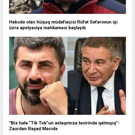
Həbsdə olan hüquq müdafiəçisi Rüfət Səfərovun işi
üzrə apelyasiya məhkəməsi başlayıb
“Biz hələ “Tik Tok”un əxlaqımıza təsirində qalmışıq”-
Zaurdan Rəşad Məcidə