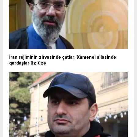
İran rejiminin zirvəsində çatlar; Xamenei ailəsində
qardaşlar üz-üzə