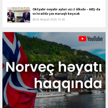
Oktyabr-noyabr ayları azı 2 ölkədə – ABŞ-da
və İsraildə çox maraqlı keçəcək
06 Avqust 2026 16:45