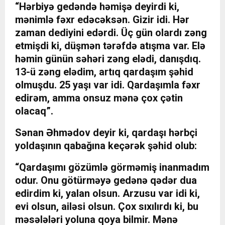
“Hərbiyə gedəndə həmişə deyirdi ki,
mənimlə fəxr edəcəksən. Gizir idi. Hər
zaman dediyini edərdi. Üç gün olardı zəng
etmişdi ki, düşmən tərəfdə atışma var. Elə
həmin günün səhəri zəng elədi, danışdıq.
13-ü zəng elədim, artıq qardaşım şəhid
olmuşdu. 25 yaşı var idi. Qardaşımla fəxr
edirəm, amma onsuz mənə çox çətin
olacaq”.
Sənan Əhmədov deyir ki, qardaşı hərbçi
yoldaşının qabağına keçərək şəhid olub:
“Qardaşımı gözümlə görməmiş inanmadım
odur. Onu götürməyə gedənə qədər dua
edirdim ki, yalan olsun. Arzusu var idi ki,
evi olsun, ailəsi olsun. Çox sıxılırdı ki, bu
məsələləri yoluna qoya bilmir. Mənə