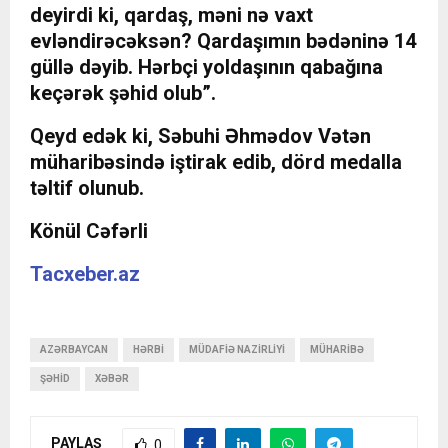
deyirdi ki, qardaş, məni nə vaxt
evləndirəcəksən? Qardaşımın bədəninə 14
güllə dəyib. Hərbçi yoldaşının qabağına
keçərək şəhid olub”.
Qeyd edək ki, Səbuhi Əhmədov Vətən
müharibəsində iştirak edib, dörd medalla
təltif olunub.
Könül Cəfərli
Tacxeber.az
AZƏRBAYCAN
HƏRBI
MÜDAFIƏ NAZIRLIYI
MÜHARIBƏ
ŞƏHID
XƏBƏR
PAYLAŞ
0