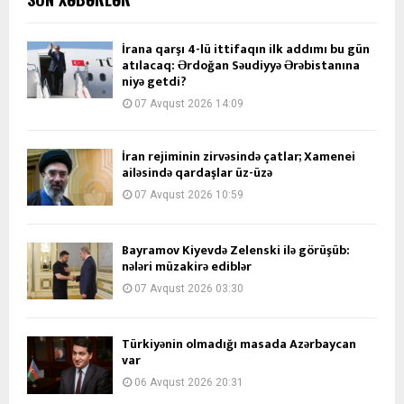
İrana qarşı 4-lü ittifaqın ilk addımı bu gün
atılacaq: Ərdoğan Səudiyyə Ərəbistanına
niyə getdi?
07 Avqust 2026 14:09
İran rejiminin zirvəsində çatlar; Xamenei
ailəsində qardaşlar üz-üzə
07 Avqust 2026 10:59
Bayramov Kiyevdə Zelenski ilə görüşüb:
nələri müzakirə ediblər
07 Avqust 2026 03:30
Türkiyənin olmadığı masada Azərbaycan
var
06 Avqust 2026 20:31